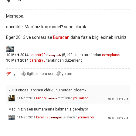
Merhaba,
öncelikle iMac'iniz kaç model? sene olarak.
Eğer 2013 ve sonrası ise
Buradan
daha fazla bilgi edinebilirsiniz.
10 Mart 2014
barantr90
(
5,190
puan)
tarafından
cevaplandı
Deneyimli
10 Mart 2014
barantr90
tarafından
düzenlendi
2013 öncesi sonrası olduğunu nerden bilcem?
11 Mart 2014
Midnite
tarafından
yorumlandı
Yardımcı
Mac inizin seri numarasına bakmanız gerekiyor.
11 Mart 2014
barantr90
tarafından
yorumlandı
Deneyimli