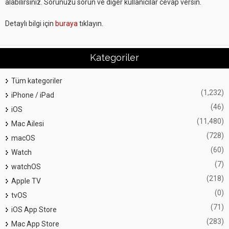
alabilirsiniz. Sorunuzu sorun ve diğer kullanıcılar cevap versin.
Detaylı bilgi için
buraya
tıklayın.
Kategoriler
Tüm kategoriler
(1,232)
iPhone / iPad
(46)
iOS
(11,480)
Mac Ailesi
(728)
macOS
(60)
Watch
(7)
watchOS
(218)
Apple TV
(0)
tvOS
(71)
iOS App Store
(283)
Mac App Store