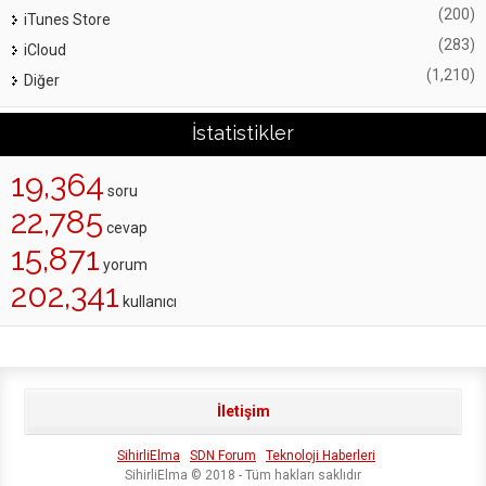
(200)
iTunes Store
(283)
iCloud
(1,210)
Diğer
İstatistikler
19,364
soru
22,785
cevap
15,871
yorum
202,341
kullanıcı
İletişim
SihirliElma
SDN Forum
Teknoloji Haberleri
SihirliElma © 2018 - Tüm hakları saklıdır