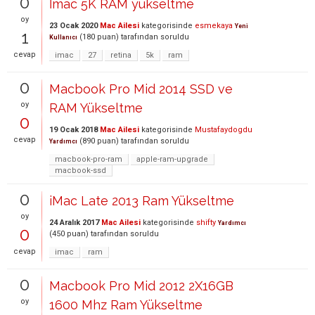
0
İmac 5K RAM yükseltme
oy
23 Ocak 2020
Mac Ailesi
kategorisinde
esmekaya
Yeni
1
(
180
puan)
tarafından
soruldu
Kullanıcı
cevap
imac
27
retina
5k
ram
0
Macbook Pro Mid 2014 SSD ve
oy
RAM Yükseltme
0
19 Ocak 2018
Mac Ailesi
kategorisinde
Mustafaydogdu
cevap
(
890
puan)
tarafından
soruldu
Yardımcı
macbook-pro-ram
apple-ram-upgrade
macbook-ssd
0
iMac Late 2013 Ram Yükseltme
oy
24 Aralık 2017
Mac Ailesi
kategorisinde
shifty
Yardımcı
0
(
450
puan)
tarafından
soruldu
cevap
imac
ram
0
Macbook Pro Mid 2012 2X16GB
oy
1600 Mhz Ram Yükseltme