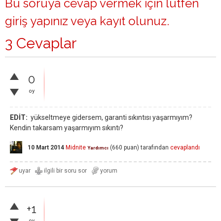
Bu soruya cevap vermek için lütfen
giriş yapınız
veya
kayıt olunuz
.
3 Cevaplar
0
oy
EDİT:
yükseltmeye gidersem, garanti sıkıntısı yaşarmıyım?
Kendin takarsam yaşarmıyım sıkıntı?
10 Mart 2014
Midnite
(
660
puan)
tarafından
cevaplandı
Yardımcı
+1
oy