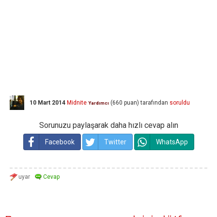
10 Mart 2014
Midnite
(
660
puan)
tarafından
soruldu
Yardımcı
Sorunuzu paylaşarak daha hızlı cevap alın
Facebook
Twitter
WhatsApp