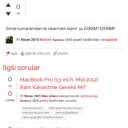
0
oy
Serial numaramdan ne cıkarmam lazım. şu DGKKM15DDNMP
11 Nisan 2014
Midnite
(
660
puan)
tarafından
cevaplandı
Yardımcı
İlgili sorular
0
MacBook Pro (13-inch, Mid 2012)
oy
Ram Yükseltme Gerekli Mi?
0
11 Nisan 2021
Mac Ailesi
kategorisinde
selimozcay
cevap
(
820
puan)
tarafından
soruldu
Yardımcı
macbook-pro
hdd-ssd-macbook-pro
macbook-pro-ram
ram-yükseltme
ram-upgrade-macbook-pro