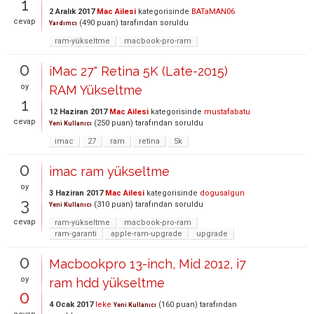
1
2 Aralık 2017
Mac Ailesi
kategorisinde
BATaMAN06
cevap
(
490
puan)
tarafından
soruldu
Yardımcı
ram-yükseltme
macbook-pro-ram
0
iMac 27" Retina 5K (Late-2015)
oy
RAM Yükseltme
1
12 Haziran 2017
Mac Ailesi
kategorisinde
mustafabatu
cevap
(
250
puan)
tarafından
soruldu
Yeni Kullanıcı
imac
27
ram
retina
5k
0
imac ram yükseltme
oy
3 Haziran 2017
Mac Ailesi
kategorisinde
dogusalgun
3
(
310
puan)
tarafından
soruldu
Yeni Kullanıcı
cevap
ram-yükseltme
macbook-pro-ram
ram-garanti
apple-ram-upgrade
upgrade
0
Macbookpro 13-inch, Mid 2012, i7
oy
ram hdd yükseltme
0
4 Ocak 2017
leke
(
160
puan)
tarafından
Yeni Kullanıcı