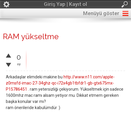
Giriş Yap | Kayıt ol
Menüyü göster
RAM yükseltme
0
oy
Arkadaşlar elimdeki makine bu
http://www.n11.com/apple-
z0msfd-imac-27-34ghz-qc-i72x4gb1tbfdr1-gb-gtx675mx-
P15786451
. ram yetersizliği çekiyorum. Yükseltmek için sadece
1600mhz mac ramı alsam yetiyor mu. Dikkat etmem gereken
başka konular var mı?
ram önerileride kabulümdür :)