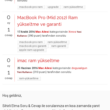
cevap
soruldu
macbook-pro-ram
upgrade
ram-yükseltme
0
MacBook Pro (Mid 2012) Ram
oy
yükseltme ve garanti
1
17 Aralık 2016
Mac Ailesi
kategorisinde
Xreos
Yeni
cevap
(
390
puan)
tarafından
soruldu
Kullanıcı
macbook-pro-ram
ram-yükseltme
macbook-pro-garanti
ram-garanti
apple-ram-upgrade
0
imac ram yükseltme
oy
25 Haziran 2016
Mac Ailesi
kategorisinde
dogusalgun
1
(
310
puan)
tarafından
soruldu
Yeni Kullanıcı
cevap
ram-yükseltme
Hoş geldiniz,
Sihirli Elma Soru & Cevap ile sorularınıza en kısa zamanda yanıt