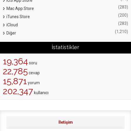
iOS App Store
(283)
Mac App Store
(200)
iTunes Store
(283)
iCloud
(1,210)
Diğer
İstatistikler
19,364
soru
22,785
cevap
15,871
yorum
202,347
kullanıcı
İletişim