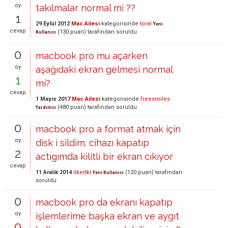
oy
takılmalar normal mi ??
1
29 Eylül 2012
Mac Ailesi
kategorisinde
toral
Yeni
cevap
(
130
puan)
tarafından
soruldu
Kullanıcı
0
macbook pro mu açarken
oy
aşağıdaki ekran gelmesi normal
1
mi?
cevap
1 Mayıs 2017
Mac Ailesi
kategorisinde
freesmiles
(
480
puan)
tarafından
soruldu
Yardımcı
0
macbook pro a format atmak için
oy
disk i sildim. cihazı kapatıp
2
actıgımda kilitli bir ekran cıkıyor
cevap
11 Aralık 2014
ilkertkl
(
120
puan)
tarafından
Yeni Kullanıcı
soruldu
0
macbook pro da ekranı kapatıp
oy
işlemlerime başka ekran ve aygıt
0