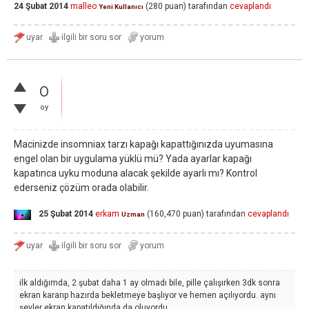
24 Şubat 2014
malleo
(
280
puan)
tarafından
cevaplandı
Yeni Kullanıcı
0
oy
Macinizde insomniax tarzı kapağı kapattığınızda uyumasına
engel olan bir uygulama yüklü mü? Yada ayarlar kapağı
kapatınca uyku moduna alacak şekilde ayarlı mı? Kontrol
ederseniz çözüm orada olabilir.
25 Şubat 2014
erkam
(
160,470
puan)
tarafından
cevaplandı
Uzman
ilk aldığımda, 2 şubat daha 1 ay olmadı bile, pille çalışırken 3dk sonra
ekran kararıp hazırda bekletmeye başlıyor ve hemen açılıyordu. aynı
şeyler ekran kapatıldığında da oluyordu.