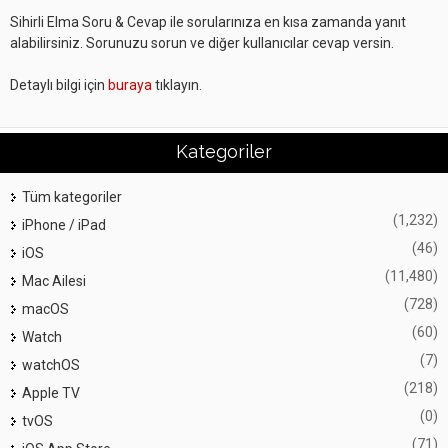
Sihirli Elma Soru & Cevap ile sorularınıza en kısa zamanda yanıt
alabilirsiniz. Sorunuzu sorun ve diğer kullanıcılar cevap versin.
Detaylı bilgi için
buraya
tıklayın.
Kategoriler
Tüm kategoriler
(1,232)
iPhone / iPad
(46)
iOS
(11,480)
Mac Ailesi
(728)
macOS
(60)
Watch
(7)
watchOS
(218)
Apple TV
(0)
tvOS
(71)