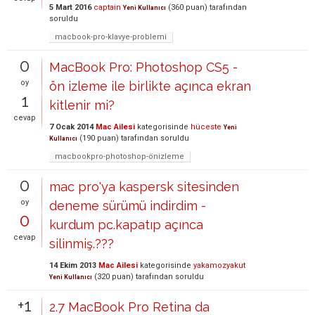
5 Mart 2016
captain
(
360
puan)
tarafından
Yeni Kullanıcı
soruldu
macbook-pro-klavye-problemi
0
MacBook Pro: Photoshop CS5 -
oy
ön izleme ile birlikte açınca ekran
1
kitlenir mi?
cevap
7 Ocak 2014
Mac Ailesi
kategorisinde
hüceste
Yeni
(
190
puan)
tarafından
soruldu
Kullanıcı
macbookpro-photoshop-önizleme
0
mac pro'ya kaspersk sitesinden
oy
deneme sürümü indirdim -
0
kurdum pc.kapatıp açınca
cevap
silinmiş.???
14 Ekim 2013
Mac Ailesi
kategorisinde
yakamozyakut
(
320
puan)
tarafından
soruldu
Yeni Kullanıcı
+1
2.7 MacBook Pro Retina da