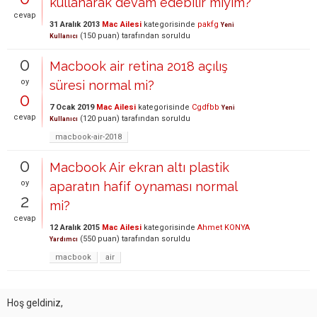
kullanarak devam edebilir miyim?
cevap
31 Aralık 2013
Mac Ailesi
kategorisinde
pakfg
Yeni
(
150
puan)
tarafından
soruldu
Kullanıcı
0
Macbook air retina 2018 açılış
oy
süresi normal mi?
0
7 Ocak 2019
Mac Ailesi
kategorisinde
Cgdfbb
Yeni
cevap
(
120
puan)
tarafından
soruldu
Kullanıcı
macbook-air-2018
0
Macbook Air ekran altı plastik
oy
aparatın hafif oynaması normal
2
mi?
cevap
12 Aralık 2015
Mac Ailesi
kategorisinde
Ahmet KONYA
(
550
puan)
tarafından
soruldu
Yardımcı
macbook
air
Hoş geldiniz,