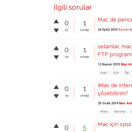
İlgili sorular
Mac de pence
0
1
26 Eylül 2015
Kevser
oy
cevap
D
selamlar, mac 
0
1
FTP programı 
oy
cevap
12 Kasım 2013
Mac Ai
mac
için
ftp
iMac de inter
0
1
çözebilirim?
oy
cevap
25 Ocak 2014
Mac Ail
imac
donma
Mac için spss 
0
5