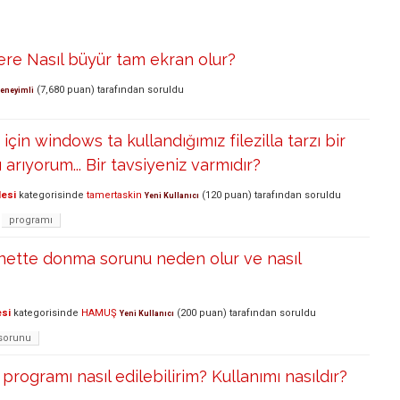
re Nasıl büyür tam ekran olur?
(
7,680
puan)
tarafından
soruldu
eneyimli
için windows ta kullandığımız filezilla tarzı bir
arıyorum... Bir tavsiyeniz varmıdır?
lesi
kategorisinde
tamertaskin
(
120
puan)
tarafından
soruldu
Yeni Kullanıcı
programı
nette donma sorunu neden olur ve nasıl
esi
kategorisinde
HAMUŞ
(
200
puan)
tarafından
soruldu
Yeni Kullanıcı
sorunu
programı nasıl edilebilirim? Kullanımı nasıldır?