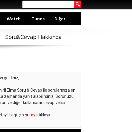
Watch
iTunes
Diğer
Soru&Cevap Hakkında
ş geldiniz,
hirli Elma Soru & Cevap ile sorularınıza en
sa zamanda yanıt alabilirsiniz. Sorunuzu
run ve diğer kullanıcılar cevap versin.
taylı bilgi için
buraya
tıklayın.