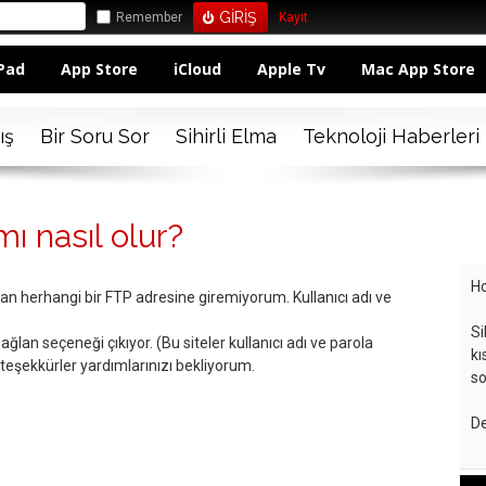
Remember
Kayıt
Pad
App Store
iCloud
Apple Tv
Mac App Store
ış
Bir Soru Sor
Sihirli Elma
Teknoloji Haberleri
ı nasıl olur?
Ho
dan herhangi bir FTP adresine giremiyorum. Kullanıcı adı ve
Si
lan seçeneği çıkıyor. (Bu siteler kullanıcı adı ve parola
kı
teşekkürler yardımlarınızı bekliyorum.
so
De