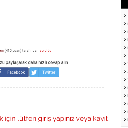
(
410
puan)
tarafından
soruldu
mcı
u paylaşarak daha hızlı cevap alın
Facebook
Twitter
 için lütfen
giriş yapınız
veya
kayıt