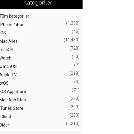
Kategoriler
Tüm kategoriler
(1,232)
iPhone / iPad
(46)
iOS
(11,480)
Mac Ailesi
(728)
macOS
(60)
Watch
(7)
watchOS
(218)
Apple TV
(0)
tvOS
(71)
iOS App Store
(283)
Mac App Store
(200)
iTunes Store
(283)
iCloud
(1,210)
Diğer