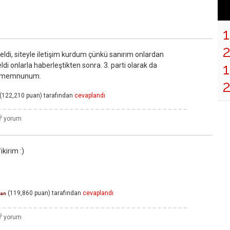
ldi, siteyle iletişim kurdum çünkü sanırım onlardan
1
di onlarla haberleştikten sonra. 3. parti olarak da
um memnunum.
(
122,210
puan)
tarafından
cevaplandı
irim :)
(
119,860
puan)
tarafından
cevaplandı
an