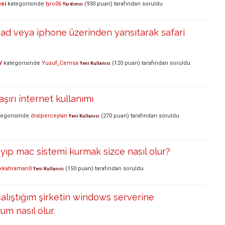
esi
kategorisinde
tyro06
(
930
puan)
tarafından
soruldu
Yardımcı
ad veya iphone üzerinden yansıtarak safari
V
kategorisinde
Yusuf_Cemsa
(
120
puan)
tarafından
soruldu
Yeni Kullanıcı
şırı internet kullanımı
egorisinde
dralperceylan
(
270
puan)
tarafından
soruldu
Yeni Kullanıcı
ayıp mac sistemi kurmak sizce nasıl olur?
kkahraman0
(
150
puan)
tarafından
soruldu
Yeni Kullanıcı
lıştığım şirketin windows serverine
m nasıl olur.