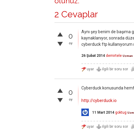
olunuz
.
2 Cevaplar
Aynı şey benim de başıma ge
0
kaynaklanıyor, sonrada düzel
oy
cyberduck ftp kullanıyor
26 Şubat 2014
demirtele
Uzman
Cyberduck konusunda hemfik
0
oy
http://cyberduck.io
11 Mart 2014
goktug
Uzm