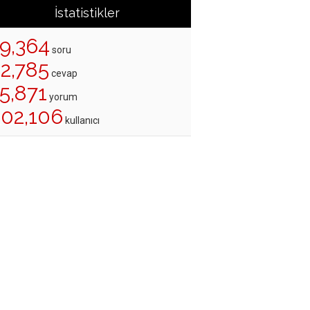
İstatistikler
19,364
soru
22,785
cevap
5,871
yorum
202,106
kullanıcı