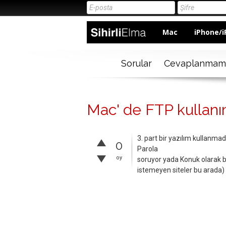
Mac
iPhone/i
Sorular
Cevaplanmam
Mac' de FTP kullanım
3. part bir yazılım kullanma
0
Parola
oy
soruyor yada Konuk olarak bağ
istemeyen siteler bu arada) 