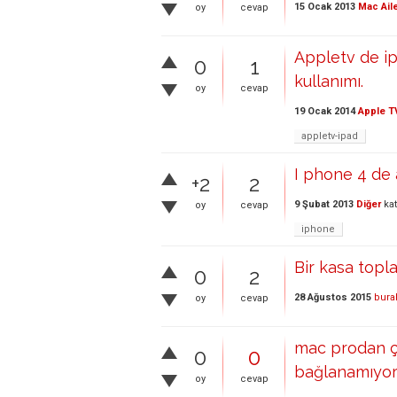
15 Ocak 2013
Mac Ail
oy
cevap
Appletv de ip
0
1
kullanımı.
oy
cevap
19 Ocak 2014
Apple T
appletv-ipad
I phone 4 de a
+2
2
9 Şubat 2013
Diğer
kat
oy
cevap
iphone
Bir kasa topl
0
2
28 Ağustos 2015
bura
oy
cevap
mac prodan ça
0
0
bağlanamıyoru
oy
cevap