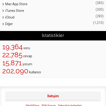
(283)
Mac App Store
(200)
iTunes Store
(283)
iCloud
(1,210)
Diğer
İstatistikler
19,364
soru
22,785
cevap
15,871
yorum
202,090
kullanıcı
İletişim
SihirliElma
SDN Forum
Teknoloji Haberleri