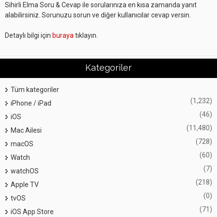
Sihirli Elma Soru & Cevap ile sorularınıza en kısa zamanda yanıt
alabilirsiniz. Sorunuzu sorun ve diğer kullanıcılar cevap versin.
Detaylı bilgi için
buraya
tıklayın.
Kategoriler
Tüm kategoriler
(1,232)
iPhone / iPad
(46)
iOS
(11,480)
Mac Ailesi
(728)
macOS
(60)
Watch
(7)
watchOS
(218)
Apple TV
(0)
tvOS
(71)
iOS App Store