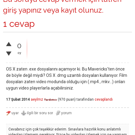
giriş yapınız
veya
kayıt olunuz
.
1 cevap
0
oy
OS X zaten .exe dosyalarını açamıyor ki. Bu Mavericks'ten önce
de böyle değil miydi? OS X .dmg uzantılı dosyaları kullanıyor. Film
dosyaları zaten video modunda olduğu için (.mp4 , mkv...) onları
uygun video playerlarla açabilirsiniz.
17 Şubat 2014
aeylmz
(
970
puan)
tarafından
cevaplandı
Yardımcı
Cevabınız için çok teşekkür ederim. Sınavlara hazırlık konu anlatımlı
videoları izlemem gerekiyor. Sizce bu videoları izlemek için ne yapmam