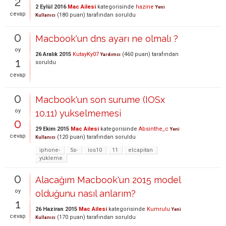
2
2 Eylül 2016
Mac Ailesi
kategorisinde
hazine
Yeni
cevap
(
180
puan)
tarafından
soruldu
Kullanıcı
0
Macbook'un dns ayarı ne olmalı ?
oy
26 Aralık 2015
KutayKy07
(
460
puan)
tarafından
Yardımcı
1
soruldu
cevap
0
Macbook'un son surume (IOSx
oy
10.11) yukselmemesi
0
29 Ekim 2015
Mac Ailesi
kategorisinde
Absinthe_c
Yeni
cevap
(
120
puan)
tarafından
soruldu
Kullanıcı
iphone-
5s-
ios10
11
elcapitan
yükleme
0
Alacağım Macbook'un 2015 model
oy
olduğunu nasıl anlarım?
1
26 Haziran 2015
Mac Ailesi
kategorisinde
Kumrulu
Yeni
cevap
(
170
puan)
tarafından
soruldu
Kullanıcı