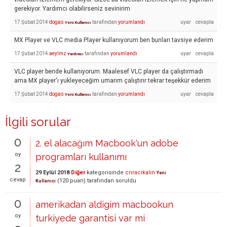
gerekiyor. Yardımcı olabilirseniz sevinirim
17 Şubat 2014
dogas
tarafından
yorumlandı
Yeni Kullanıcı
MX Player ve VLC media Player kullanıyorum ben bunları tavsiye ederim
17 Şubat 2014
aeylmz
tarafından
yorumlandı
Yardımcı
VLC player bende kullanıyorum. Maalesef VLC player da çalıştırmadı
ama MX player'ı yukleyeceğim umarım çalıştırır tekrar teşekkür ederim
17 Şubat 2014
dogas
tarafından
yorumlandı
Yeni Kullanıcı
İlgili sorular
0
2. el alacağım Macbook'un adobe
oy
programları kullanımı
2
29 Eylül 2018
Diğer
kategorisinde
cnracikalin
Yeni
cevap
(
120
puan)
tarafından
soruldu
Kullanıcı
0
amerikadan aldigim macbookun
oy
turkiyede garantisi var mi