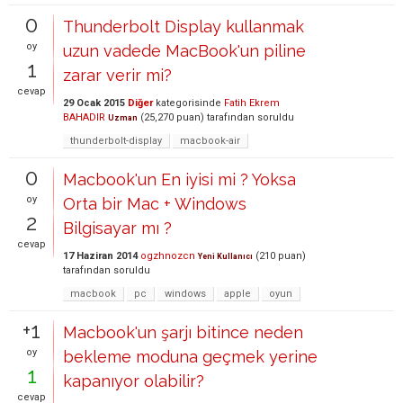
0
Thunderbolt Display kullanmak
oy
uzun vadede MacBook'un piline
1
zarar verir mi?
cevap
29 Ocak 2015
Diğer
kategorisinde
Fatih Ekrem
BAHADIR
(
25,270
puan)
tarafından
soruldu
Uzman
thunderbolt-display
macbook-air
0
Macbook'un En iyisi mi ? Yoksa
oy
Orta bir Mac + Windows
2
Bilgisayar mı ?
cevap
17 Haziran 2014
ogzhnozcn
(
210
puan)
Yeni Kullanıcı
tarafından
soruldu
macbook
pc
windows
apple
oyun
+1
Macbook'un şarjı bitince neden
oy
bekleme moduna geçmek yerine
1
kapanıyor olabilir?
cevap