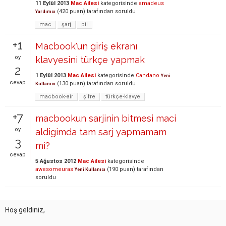
11 Eylül 2013
Mac Ailesi
kategorisinde
amadeus
(
420
puan)
tarafından
soruldu
Yardımcı
mac
şarj
pil
+1
Macbook'un giriş ekranı
oy
klavyesini türkçe yapmak
2
1 Eylül 2013
Mac Ailesi
kategorisinde
Candano
Yeni
cevap
(
130
puan)
tarafından
soruldu
Kullanıcı
macbook-air
şifre
türkçe-klavye
+7
macbookun sarjinin bitmesi maci
oy
aldigimda tam sarj yapmamam
3
mi?
cevap
5 Ağustos 2012
Mac Ailesi
kategorisinde
awesomeuras
(
190
puan)
tarafından
Yeni Kullanıcı
soruldu
Hoş geldiniz,