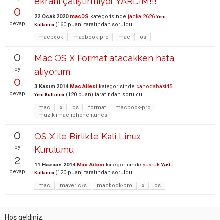
ekranı çalıştırmıyor YARDIM!!!
0
22 Ocak 2020
macOS
kategorisinde
jackal2626
Yeni
cevap
(
160
puan)
tarafından
soruldu
Kullanıcı
macbook
macbook-pro
mac
os
0
Mac OS X Format atacakken hata
oy
alıyorum.
0
3 Kasım 2014
Mac Ailesi
kategorisinde
canodabasi45
cevap
(
120
puan)
tarafından
soruldu
Yeni Kullanıcı
mac
x
os
format
macbook-pro
müzik-imac-iphone-itunes
0
OS X ile Birlikte Kali Linux
oy
Kurulumu
2
11 Haziran 2014
Mac Ailesi
kategorisinde
yuvruk
Yeni
cevap
(
120
puan)
tarafından
soruldu
Kullanıcı
mac
mavericks
macbook-pro
x
os
Hoş geldiniz,