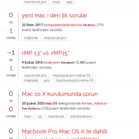
macbook-pro
mac
şarj
0
yeni mac i den ilk sorular
oy
22 Ekim 2017
donquijotedelamancha
(
710
Yardımcı
1
puan)
tarafından
soruldu
cevap
mabook
macbook-pro
–1
rMP 13" vs. rMP15"
oy
9 Şubat 2016
bodycann
(
5,880
puan)
Deneyimli
1
tarafından
soruldu
cevap
macbook-pro
macbook-pro-retina-13
mabook
pro
macbook-pro-retina-15
0
Mac os X kurulumunda sorun
oy
20 Şubat 2020
macOS
kategorisinde
Kenan_habibov
0
(
120
puan)
tarafından
soruldu
Yeni Kullanıcı
cevap
mac
os
macbook
macbook-pro
0
Macbook Pro Mac OS X te dahili
oy