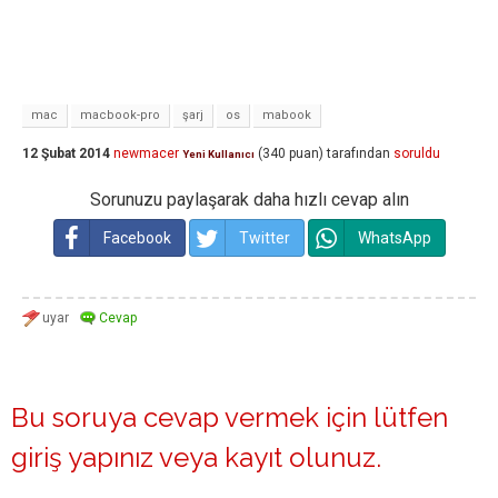
mac
macbook-pro
şarj
os
mabook
12 Şubat 2014
newmacer
(
340
puan)
tarafından
soruldu
Yeni Kullanıcı
Sorunuzu paylaşarak daha hızlı cevap alın
Facebook
Twitter
WhatsApp
Bu soruya cevap vermek için lütfen
giriş yapınız
veya
kayıt olunuz
.