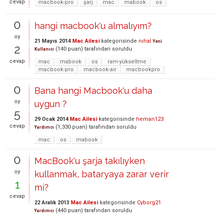
cevap
macbook-pro
şarj
mac
mabook
os
0
hangi macbook'u almalıyım?
oy
21 Mayıs 2014
Mac Ailesi
kategorisinde
nıhal
Yeni
2
(
140
puan)
tarafından
soruldu
Kullanıcı
cevap
mac
mabook
os
ram-yükseltme
macbook-pro
macbook-air
macbookpro
0
Bana hangi Macbook'u daha
oy
uygun ?
5
29 Ocak 2014
Mac Ailesi
kategorisinde
heman123
cevap
(
1,330
puan)
tarafından
soruldu
Yardımcı
mac
os
mabook
0
MacBook'u şarja takılıyken
oy
kullanmak, bataryaya zarar verir
1
mi?
cevap
22 Aralık 2013
Mac Ailesi
kategorisinde
Cyborg21
(
440
puan)
tarafından
soruldu
Yardımcı