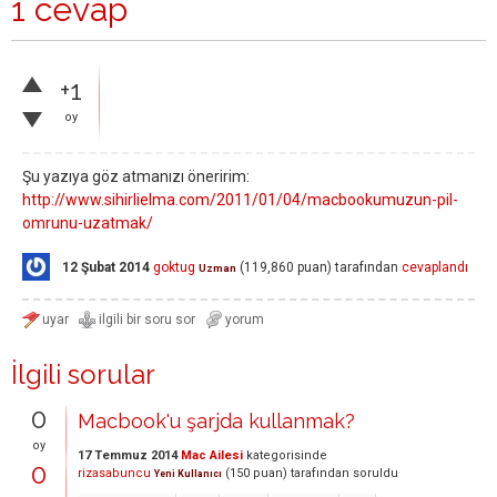
1 cevap
+1
oy
Şu yazıya göz atmanızı öneririm:
http://www.sihirlielma.com/2011/01/04/macbookumuzun-pil-
omrunu-uzatmak/
12 Şubat 2014
goktug
(
119,860
puan)
tarafından
cevaplandı
Uzman
İlgili sorular
0
Macbook'u şarjda kullanmak?
oy
17 Temmuz 2014
Mac Ailesi
kategorisinde
0
rizasabuncu
(
150
puan)
tarafından
soruldu
Yeni Kullanıcı