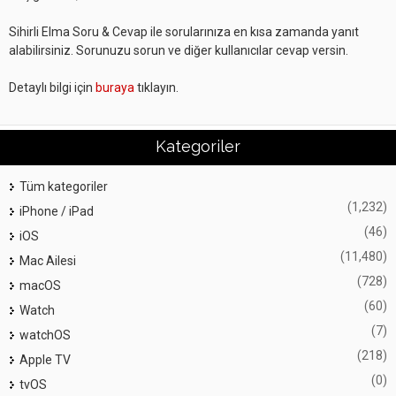
Sihirli Elma Soru & Cevap ile sorularınıza en kısa zamanda yanıt
alabilirsiniz. Sorunuzu sorun ve diğer kullanıcılar cevap versin.
Detaylı bilgi için
buraya
tıklayın.
Kategoriler
Tüm kategoriler
(1,232)
iPhone / iPad
(46)
iOS
(11,480)
Mac Ailesi
(728)
macOS
(60)
Watch
(7)
watchOS
(218)
Apple TV
(0)
tvOS