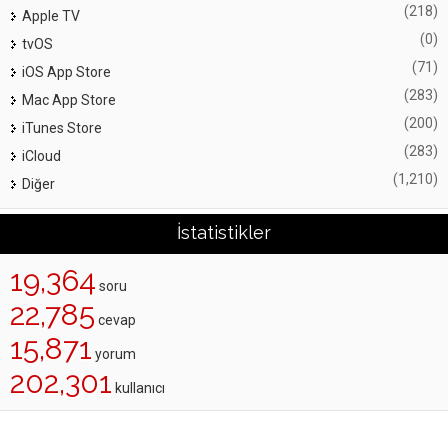
(218)
Apple TV
(0)
tvOS
(71)
iOS App Store
(283)
Mac App Store
(200)
iTunes Store
(283)
iCloud
(1,210)
Diğer
İstatistikler
19,364
soru
22,785
cevap
15,871
yorum
202,301
kullanıcı