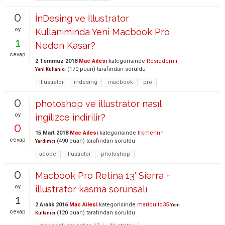
0
İnDesing ve İllustrator
oy
Kullanımında Yeni Macbook Pro
1
Neden Kasar?
cevap
2 Temmuz 2018
Mac Ailesi
kategorisinde
Residdemir
(
170
puan)
tarafından
soruldu
Yeni Kullanıcı
illustrator
indesing
macbook
pro
0
photoshop ve illustrator nasıl
oy
ingilizce indirilir?
0
15 Mart 2018
Mac Ailesi
kategorisinde
trkmennn
cevap
(
490
puan)
tarafından
soruldu
Yardımcı
adobe
illustrator
photoshop
0
Macbook Pro Retina 13' Sierra +
oy
illustrator kasma sorunsalı
1
2 Aralık 2016
Mac Ailesi
kategorisinde
mariquito35
Yeni
cevap
(
120
puan)
tarafından
soruldu
Kullanıcı