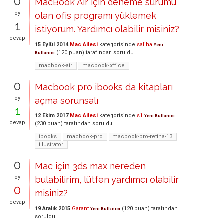
0
MacBook Air için deneme sürümü
oy
olan ofis programı yüklemek
1
istiyorum. Yardımcı olabilir misiniz?
cevap
15 Eylül 2014
Mac Ailesi
kategorisinde
saliha
Yeni
(
120
puan)
tarafından
soruldu
Kullanıcı
macbook-air
macbook-office
0
Macbook pro ibooks da kitapları
oy
açma sorunsalı
1
12 Ekim 2017
Mac Ailesi
kategorisinde
s1
Yeni Kullanıcı
cevap
(
230
puan)
tarafından
soruldu
ibooks
macbook-pro
macbook-pro-retina-13
illustrator
0
Mac için 3ds max nereden
oy
bulabilirim, lütfen yardımcı olabilir
0
misiniz?
cevap
19 Aralık 2015
Garant
(
120
puan)
tarafından
Yeni Kullanıcı
soruldu