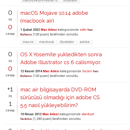
macbook-pro-retina-13
illustrator
0
macOS Mojave 10.14 adobe
oy
(macbook air)
0
1 Şubat 2022
Mac Ailesi
kategorisinde
sdtn
Yeni
cevap
(
120
puan)
tarafından
soruldu
Kullanıcı
macos
macbook
illustrator
adobe
0
OS X Yosemite yukledikten sonra
oy
Adobe Illustrator cs 6 calismiyor.
0
12 Kasım 2014
Mac Ailesi
kategorisinde
Sezen
Yeni
cevap
(
120
puan)
tarafından
soruldu
Kullanıcı
+1
mac air bilgisayarda DVD-ROM
oy
sürücüsü olmadığı için adobe CS
1
5.5 nasıl yükleyebilirim?
cevap
10 Nisan 2012
Mac Ailesi
kategorisinde
stardust
(
1,240
puan)
tarafından
soruldu
Yardımcı