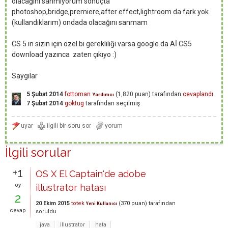
olacağını sanmıyorum sonuçta
photoshop,bridge,premiere,after effect,lightroom da fark yok
(kullandıklarım) ondada olacağını sanmam
CS 5 in sizin için özel bi gerekliliği varsa google da Aİ CS5
download yazınca zaten çıkıyo :)
Saygılar
5 Şubat 2014
fottoman
(
1,820
puan)
tarafından
cevaplandı
Yardımcı
7 Şubat 2014
goktug
tarafından
seçilmiş
İlgili sorular
+1
OS X El Captain'de adobe
oy
illustrator hatası
2
20 Ekim 2015
totek
(
370
puan)
tarafından
Yeni Kullanıcı
cevap
soruldu
java
illustrator
hata