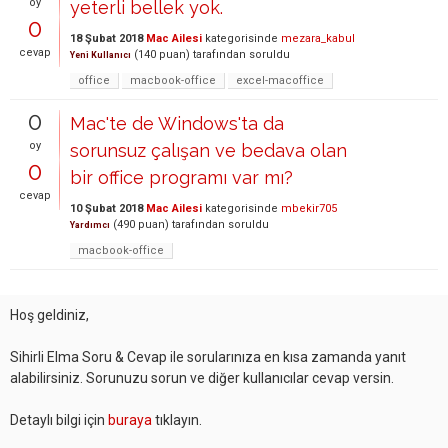
oy
yeterli bellek yok.
0
18 Şubat 2018
Mac Ailesi
kategorisinde
mezara_kabul
cevap
(
140
puan)
tarafından
soruldu
Yeni Kullanıcı
office
macbook-office
excel-macoffice
0
Mac'te de Windows'ta da
oy
sorunsuz çalışan ve bedava olan
0
bir office programı var mı?
cevap
10 Şubat 2018
Mac Ailesi
kategorisinde
mbekir705
(
490
puan)
tarafından
soruldu
Yardımcı
macbook-office
Hoş geldiniz,
Sihirli Elma Soru & Cevap ile sorularınıza en kısa zamanda yanıt
alabilirsiniz. Sorunuzu sorun ve diğer kullanıcılar cevap versin.
Detaylı bilgi için
buraya
tıklayın.