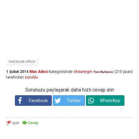
macbook-office
1 Şubat 2014
Mac Ailesi
kategorisinde
shearergm
(
210
puan)
Yeni Kullanıcı
tarafından
soruldu
Sorunuzu paylaşarak daha hızlı cevap alın
Facebook
Twitter
WhatsApp