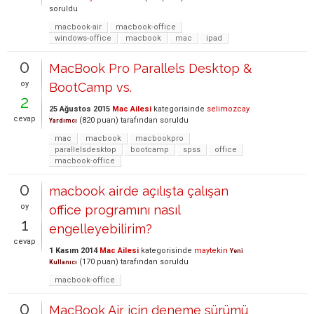
soruldu
macbook-air
macbook-office
windows-office
macbook
mac
ipad
0
MacBook Pro Parallels Desktop &
oy
BootCamp vs.
2
25 Ağustos 2015
Mac Ailesi
kategorisinde
selimozcay
cevap
(
820
puan)
tarafından
soruldu
Yardımcı
mac
macbook
macbookpro
parallelsdesktop
bootcamp
spss
office
macbook-office
0
macbook airde açılışta çalışan
oy
office programını nasıl
1
engelleyebilirim?
cevap
1 Kasım 2014
Mac Ailesi
kategorisinde
maytekin
Yeni
(
170
puan)
tarafından
soruldu
Kullanıcı
macbook-office
0
MacBook Air için deneme sürümü