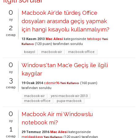
0
Macbook Air'de türdeş Office
oy
dosyaları arasında geçiş yapmak
2
için hangi kısayolu kullanmalıyım?
cevap
13 Kasım 2013
Mac Ailesi
kategorisinde
tatobago
Yeni
(
120
puan)
tarafından
soruldu
Kullanıcı
kısayol
macbook-air
macbook-office
0
Windows'tan Mac'e Geçiş ile ilgili
oy
kaygılar
3
19 Ocak 2014
cdemir96
(
160
puan)
Yeni Kullanıcı
cevap
tarafından
soruldu
macbook-air
yeni-macbook-air-2013
macbook-office
pupa-macbook
0
Macbook Air mi Windowslu
oy
notebook mi?
1
29 Temmuz 2016
Mac Ailesi
kategorisinde
cevap
meldaakkaya
(
120
puan)
tarafından
Yeni Kullanıcı