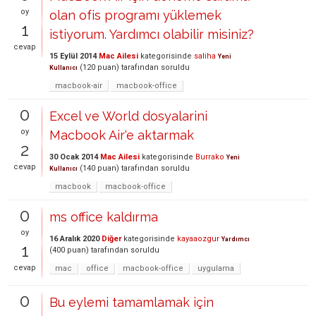
oy
olan ofis programı yüklemek
1
istiyorum. Yardımcı olabilir misiniz?
cevap
15 Eylül 2014
Mac Ailesi
kategorisinde
saliha
Yeni
(
120
puan)
tarafından
soruldu
Kullanıcı
macbook-air
macbook-office
0
Excel ve World dosyalarini
oy
Macbook Air'e aktarmak
2
30 Ocak 2014
Mac Ailesi
kategorisinde
Burrako
Yeni
cevap
(
140
puan)
tarafından
soruldu
Kullanıcı
macbook
macbook-office
0
ms office kaldırma
oy
16 Aralık 2020
Diğer
kategorisinde
kayaaozgur
Yardımcı
1
(
400
puan)
tarafından
soruldu
cevap
mac
office
macbook-office
uygulama
0
Bu eylemi tamamlamak için