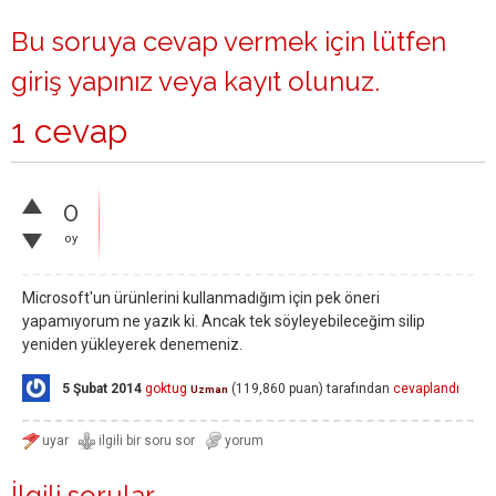
Bu soruya cevap vermek için lütfen
giriş yapınız
veya
kayıt olunuz
.
1 cevap
0
oy
Microsoft'un ürünlerini kullanmadığım için pek öneri
yapamıyorum ne yazık ki. Ancak tek söyleyebileceğim silip
yeniden yükleyerek denemeniz.
5 Şubat 2014
goktug
(
119,860
puan)
tarafından
cevaplandı
Uzman
İlgili sorular