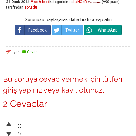
31 Ocak 2014
Mac Ailesi
kategorisinde
LaNCeR
(
990
puan)
Yardımcı
tarafından
soruldu
Sorunuzu paylaşarak daha hızlı cevap alın
Facebook
Twitter
WhatsApp
Bu soruya cevap vermek için lütfen
giriş yapınız
veya
kayıt olunuz
.
2 Cevaplar
0
oy