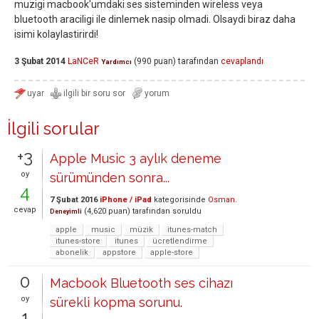
muzigi macbook'umdaki ses sisteminden wireless veya
bluetooth araciligi ile dinlemek nasip olmadi. Olsaydi biraz daha
isimi kolaylastirirdi!
3 Şubat 2014
LaNCeR
(
990
puan)
tarafından
cevaplandı
Yardımcı
İlgili sorular
+3
Apple Music 3 aylık deneme
oy
sürümünden sonra...
4
7 Şubat 2016
iPhone / iPad
kategorisinde
Osman.
cevap
(
4,620
puan)
tarafından
soruldu
Deneyimli
apple
music
müzik
itunes-match
itunes-store
itunes
ücretlendirme
abonelik
appstore
apple-store
0
Macbook Bluetooth ses cihazı
oy
sürekli kopma sorunu.
1