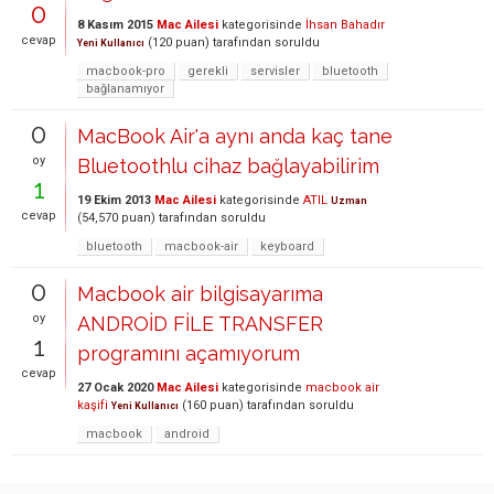
0
8 Kasım 2015
Mac Ailesi
kategorisinde
İhsan Bahadır
cevap
(
120
puan)
tarafından
soruldu
Yeni Kullanıcı
macbook-pro
gerekli
servisler
bluetooth
bağlanamıyor
0
MacBook Air'a aynı anda kaç tane
oy
Bluetoothlu cihaz bağlayabilirim
1
19 Ekim 2013
Mac Ailesi
kategorisinde
ATIL
Uzman
cevap
(
54,570
puan)
tarafından
soruldu
bluetooth
macbook-air
keyboard
0
Macbook air bilgisayarıma
oy
ANDROİD FİLE TRANSFER
1
programını açamıyorum
cevap
27 Ocak 2020
Mac Ailesi
kategorisinde
macbook air
kaşifi
(
160
puan)
tarafından
soruldu
Yeni Kullanıcı
macbook
android