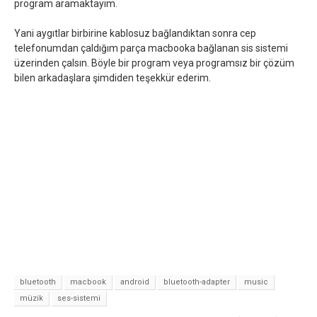
program aramaktayım.
Yani aygıtlar birbirine kablosuz bağlandıktan sonra cep
telefonumdan çaldığım parça macbooka bağlanan sis sistemi
üzerinden çalsın. Böyle bir program veya programsız bir çözüm
bilen arkadaşlara şimdiden teşekkür ederim.
bluetooth
macbook
android
bluetooth-adapter
music
müzik
ses-sistemi