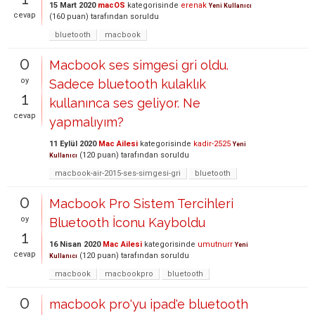
15 Mart 2020
macOS
kategorisinde
erenak
Yeni Kullanıcı
cevap
(
160
puan)
tarafından
soruldu
bluetooth
macbook
0
Macbook ses simgesi gri oldu.
oy
Sadece bluetooth kulaklık
1
kullanınca ses geliyor. Ne
cevap
yapmalıyım?
11 Eylül 2020
Mac Ailesi
kategorisinde
kadir-2525
Yeni
(
120
puan)
tarafından
soruldu
Kullanıcı
macbook-air-2015-ses-simgesi-gri
bluetooth
0
Macbook Pro Sistem Tercihleri
oy
Bluetooth İconu Kayboldu
1
16 Nisan 2020
Mac Ailesi
kategorisinde
umutnurr
Yeni
cevap
(
120
puan)
tarafından
soruldu
Kullanıcı
macbook
macbookpro
bluetooth
0
macbook pro'yu ipad'e bluetooth