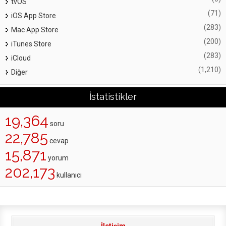
tvOS
(71)
iOS App Store
(283)
Mac App Store
(200)
iTunes Store
(283)
iCloud
(1,210)
Diğer
İstatistikler
19,364
soru
22,785
cevap
15,871
yorum
202,173
kullanıcı