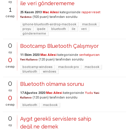
oy
ile veri gönderememe
1
25 Kasım 2013
Mac Ailesi
kategorisinde
rapper-reset
cevap
(
920
puan)
tarafından
soruldu
Yardımcı
iphone-bluetooth-airdrop-macbook
macbook
proyu
ipade
bluetooth
ile
veri
gönderememe
0
Bootcamp Bluetooth Çalışmıyor
oy
11 Ekim 2020
Mac Ailesi
kategorisinde
serhatgurcan
0
(
120
puan)
tarafından
soruldu
Yeni Kullanıcı
cevap
bootcamp-windows
macbook-pro
macbook
bluetooth
windows
0
Bluetooth olmama sorunu
oy
17 Ağustos 2020
Mac Ailesi
kategorisinde
Yudu
Yeni
0
(
120
puan)
tarafından
soruldu
Kullanıcı
cevap
bluetooth
macbook
0
Aygıt gerekli servislere sahip
oy
değil ne demek