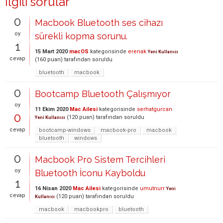
İlgili sorular
0
Macbook Bluetooth ses cihazı
oy
sürekli kopma sorunu.
1
15 Mart 2020
macOS
kategorisinde
erenak
Yeni Kullanıcı
cevap
(
160
puan)
tarafından
soruldu
bluetooth
macbook
0
Bootcamp Bluetooth Çalışmıyor
oy
11 Ekim 2020
Mac Ailesi
kategorisinde
serhatgurcan
0
(
120
puan)
tarafından
soruldu
Yeni Kullanıcı
cevap
bootcamp-windows
macbook-pro
macbook
bluetooth
windows
0
Macbook Pro Sistem Tercihleri
oy
Bluetooth İconu Kayboldu
1
16 Nisan 2020
Mac Ailesi
kategorisinde
umutnurr
Yeni
cevap
(
120
puan)
tarafından
soruldu
Kullanıcı
macbook
macbookpro
bluetooth