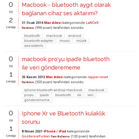
0
Macbook - bluetooth aygıt olarak
oy
bağlanan cihaz ses aktarımı?
2
31 Ocak 2014
Mac Ailesi
kategorisinde
LaNCeR
cevap
(
990
puan)
tarafından
soruldu
Yardımcı
bluetooth
macbook
android
bluetooth-adapter
music
müzik
ses-sistemi
0
macbook pro'yu ipad'e bluetooth
oy
ile veri gönderememe
1
25 Kasım 2013
Mac Ailesi
kategorisinde
rapper-reset
cevap
(
920
puan)
tarafından
soruldu
Yardımcı
iphone-bluetooth-airdrop-macbook
macbook
proyu
ipade
bluetooth
ile
veri
gönderememe
0
Iphone Xr ve Bluetooth kulaklık
oy
sorunu
1
8 Nisan 2021
iPhone / iPad
kategorisinde
cevap
GozderesiFurkan
(
120
puan)
tarafından
Yeni Kullanıcı