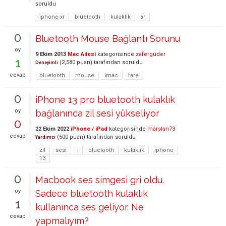
soruldu
iphone-xr
bluetooth
kulaklık
xr
0
Bluetooth Mouse Bağlantı Sorunu
oy
9 Ekim 2013
Mac Ailesi
kategorisinde
zaferguder
1
(
2,580
puan)
tarafından
soruldu
Deneyimli
cevap
bluetooth
mouse
imac
fare
0
iPhone 13 pro bluetooth kulaklık
oy
bağlanınca zil sesi yükseliyor
0
22 Ekim 2022
iPhone / iPad
kategorisinde
marslan73
cevap
(
500
puan)
tarafından
soruldu
Yardımcı
zil
sesi
-
bluetooth
kulaklık
iphone
13
0
Macbook ses simgesi gri oldu.
oy
Sadece bluetooth kulaklık
1
kullanınca ses geliyor. Ne
cevap
yapmalıyım?