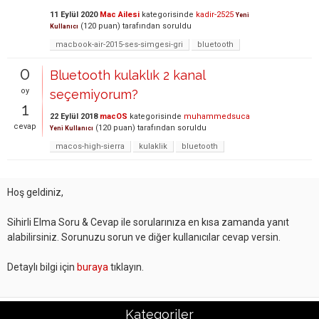
11 Eylül 2020
Mac Ailesi
kategorisinde
kadir-2525
Yeni
(
120
puan)
tarafından
soruldu
Kullanıcı
macbook-air-2015-ses-simgesi-gri
bluetooth
0
Bluetooth kulaklık 2 kanal
oy
seçemiyorum?
1
22 Eylül 2018
macOS
kategorisinde
muhammedsuca
cevap
(
120
puan)
tarafından
soruldu
Yeni Kullanıcı
macos-high-sierra
kulaklik
bluetooth
Hoş geldiniz,
Sihirli Elma Soru & Cevap ile sorularınıza en kısa zamanda yanıt
alabilirsiniz. Sorunuzu sorun ve diğer kullanıcılar cevap versin.
Detaylı bilgi için
buraya
tıklayın.
Kategoriler