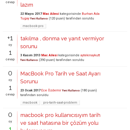
cevap
lazım
22 Mayıs 2017
Mac Ailesi
kategorisinde
Burhan Ada
Tugay
(
120
puan)
tarafından
soruldu
Yeni Kullanıcı
macbook-pro
+1
takılma , donma ve yanıt vermiyor
oy
sorunu
1
3 Kasım 2013
Mac Ailesi
kategorisinde
aytekinaykutt
cevap
(
390
puan)
tarafından
soruldu
Yeni Kullanıcı
0
MacBook Pro Tarih ve Saat Ayarı
oy
Sorunu
1
23 Ocak 2017
Ece Özdemir
(
180
puan)
Yeni Kullanıcı
cevap
tarafından
soruldu
macbook
pro-tarih-saat-problem
0
macbook pro kullanıcısıyım tarih
oy
ve saat hatasına bir çözüm yolu
1