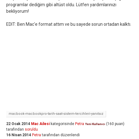
programlar dediğim gibi altüst oldu. Lütfen yardımlarınızı
bekliyorum!
EDIT: Ben Mac'e format attım ve bu sayede sorun ortadan kalktı.
macbook-macbookpro-tarih-saat-sistem-tercihleri-yanıtsız
22 Ocak 2014
Mac Ailesi
kategorisinde
Petra
(
160
puan)
Yeni Kullanıcı
tarafından
soruldu
16 Nisan 2014
Petra
tarafından
düzenlendi