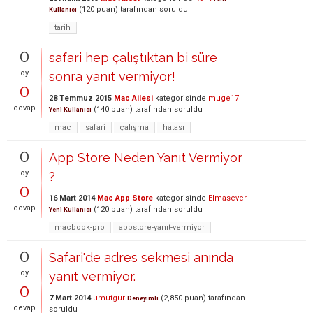
(
120
puan)
tarafından
soruldu
Kullanıcı
tarih
0
safari hep çalıştıktan bi süre
oy
sonra yanıt vermiyor!
0
28 Temmuz 2015
Mac Ailesi
kategorisinde
muge17
cevap
(
140
puan)
tarafından
soruldu
Yeni Kullanıcı
mac
safari
çalışma
hatası
0
App Store Neden Yanıt Vermiyor
oy
?
0
16 Mart 2014
Mac App Store
kategorisinde
Elmasever
cevap
(
120
puan)
tarafından
soruldu
Yeni Kullanıcı
macbook-pro
appstore-yanıt-vermiyor
0
Safari'de adres sekmesi anında
oy
yanıt vermiyor.
0
7 Mart 2014
umutgur
(
2,850
puan)
tarafından
Deneyimli
cevap
soruldu