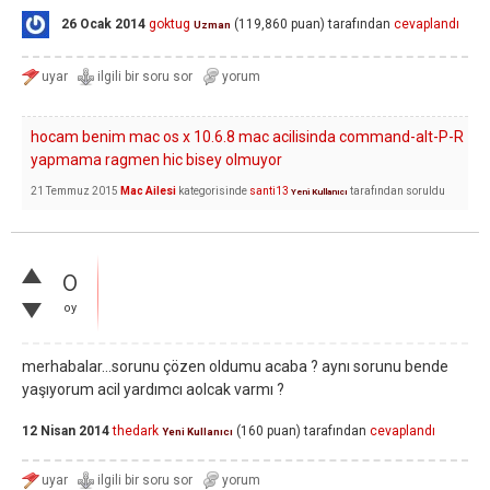
26 Ocak 2014
goktug
(
119,860
puan)
tarafından
cevaplandı
Uzman
hocam benim mac os x 10.6.8 mac acilisinda command-alt-P-R
yapmama ragmen hic bisey olmuyor
21 Temmuz 2015
Mac Ailesi
kategorisinde
santi13
tarafından
soruldu
Yeni Kullanıcı
0
oy
merhabalar...sorunu çözen oldumu acaba ? aynı sorunu bende
yaşıyorum acil yardımcı aolcak varmı ?
12 Nisan 2014
thedark
(
160
puan)
tarafından
cevaplandı
Yeni Kullanıcı