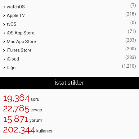
(7)
watchOS
(218)
Apple TV
(0)
tvOS
(71)
iOS App Store
(283)
Mac App Store
(200)
iTunes Store
(283)
iCloud
(1,210)
Diğer
İstatistikler
19,364
soru
22,785
cevap
15,871
yorum
202,344
kullanıcı