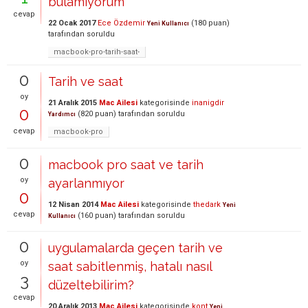
bulamıyorum
cevap
22 Ocak 2017
Ece Özdemir
(
180
puan)
Yeni Kullanıcı
tarafından
soruldu
macbook-pro-tarih-saat-
0
Tarih ve saat
oy
21 Aralık 2015
Mac Ailesi
kategorisinde
inanigdir
0
(
820
puan)
tarafından
soruldu
Yardımcı
cevap
macbook-pro
0
macbook pro saat ve tarih
oy
ayarlanmıyor
0
12 Nisan 2014
Mac Ailesi
kategorisinde
thedark
Yeni
cevap
(
160
puan)
tarafından
soruldu
Kullanıcı
0
uygulamalarda geçen tarih ve
oy
saat sabitlenmiş, hatalı nasıl
3
düzeltebilirim?
cevap
20 Aralık 2013
Mac Ailesi
kategorisinde
kont
Yeni