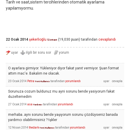
Tarih ve saat,sistem tercihlerinden otomatik ayarlama
yapılamıyormu.
22 Ocak 2014
şekerlioğlu
(
19,030
puan)
tarafından
cevaplandı
Uzman
O ayarlara girmiyor. Yükleniyor diyor fakat yanıt vermiyor. Şuan format
attım mac'e. Bakalım ne olacak.
23 Ocak 2014
Petra
tarafından
yorumlandı
Yeni Kullanıcı
Sorunuza cozum buldunuz mu ayni sorunu bende yasiyorum fakat
duzeltemedim
27 Ocak 2014
asa
tarafından
yorumlandı
Yardımcı
merhaba..aynı sorunu bende yaşıyorum sorunu çözdüyseniz banada
yardımcı olabilirmisiniz ? tşkler
12 Nisan 2014
thedark
tarafından
yorumlandı
Yeni Kullanıcı