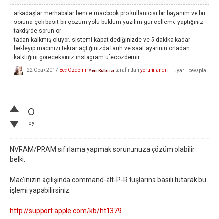
arkadaşlar merhabalar bende macbook pro kullanıcısı bir bayanım ve bu
soruna çok basit bir çözüm yolu buldum yazılım güncelleme yaptığınız
takdşrde sorun or
tadan kalkmış oluyor. sistemi kapat dediğinizde ve 5 dakika kadar
bekleyip macınızı tekrar açtığınızda tarih ve saat ayarının ortadan
kalktığını göreceksiniz.ınstagram:ufecozdemir
22 Ocak 2017
Ece Özdemir
tarafından
yorumlandı
Yeni Kullanıcı
0
oy
NVRAM/PRAM sıfırlama yapmak sorununuza çözüm olabilir
belki.
Mac'inizin açılışında command-alt-P-R tuşlarına basılı tutarak bu
işlemi yapabilirsiniz.
http://support.apple.com/kb/ht1379