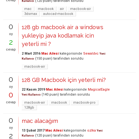
cevap
(
120
puan)
tarafından
soruldu
Kullanıcı
mac
macbook
air
macbook-air
3dsmax
autocad-macbook
0
128 gb macbook air a windows
oy
yukleyip java kodlamak icin
2
yeterli mi ?
cevap
2 Mart 2016
Mac Ailesi
kategorisinde
Sewaldvc
Yeni
(
150
puan)
tarafından
soruldu
Kullanıcı
macbook-air
0
128 GB Macbook için yeterli mi?
oy
22 Kasım 2019
Mac Ailesi
kategorisinde
MagicalEagle
0
(
140
puan)
tarafından
soruldu
Yeni Kullanıcı
cevap
macbook-air
macbook
macbook-pro
128gb
0
mac alacağım
oy
13 Şubat 2017
Mac Ailesi
kategorisinde
ozlka
Yeni
2
(
120
puan)
tarafından
soruldu
Kullanıcı