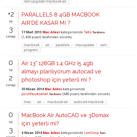
ram-upgrade-macbook-air
+2
PARALLELS 8 4GB MACBOOK
oy
AIR'DE KASAR MI ?
3
17 Mart 2013
Mac Ailesi
kategorisinde
TaKo
Yardımcı
cevap
(
1,450
puan)
tarafından
soruldu
macbook
air
parallels
macupdate
ram
program
0
Air 13" 128GB 1.4 GHz i5 4gb
oy
almayı planlıyorum autocad ve
2
photoshop için yeterli mi ?
cevap
30 Nisan 2014
Mac Ailesi
kategorisinde
yucelfaruksahan
(
680
puan)
tarafından
soruldu
Yardımcı
mac
air
macbook-air
autocad-macbook
0
MacBook Air AutoCAD ve 3Dsmax
oy
için yeterli mi?
3
4 Nisan 2014
Mac Ailesi
kategorisinde
LeeCoop
Yeni