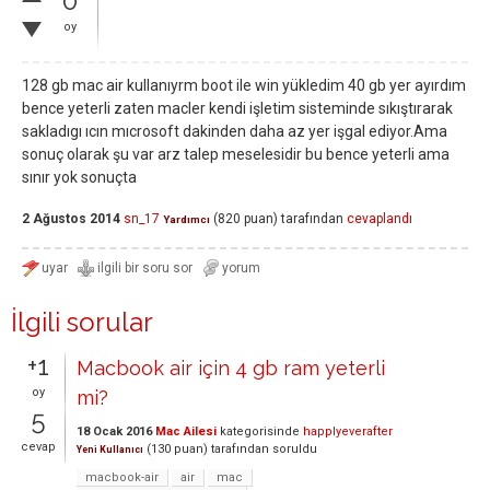
0
oy
128 gb mac air kullanıyrm boot ile win yükledim 40 gb yer ayırdım
bence yeterli zaten macler kendi işletim sisteminde sıkıştırarak
sakladıgı ıcın mıcrosoft dakinden daha az yer işgal ediyor.Ama
sonuç olarak şu var arz talep meselesidir bu bence yeterli ama
sınır yok sonuçta
2 Ağustos 2014
sn_17
(
820
puan)
tarafından
cevaplandı
Yardımcı
İlgili sorular
+1
Macbook air için 4 gb ram yeterli
oy
mi?
5
18 Ocak 2016
Mac Ailesi
kategorisinde
happlyeverafter
cevap
(
130
puan)
tarafından
soruldu
Yeni Kullanıcı
macbook-air
air
mac