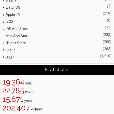
Watch
(7)
watchOS
(218)
Apple TV
(0)
tvOS
(71)
iOS App Store
(283)
Mac App Store
(200)
iTunes Store
(283)
iCloud
(1,210)
Diğer
İstatistikler
19,364
soru
22,785
cevap
15,871
yorum
202,407
kullanıcı