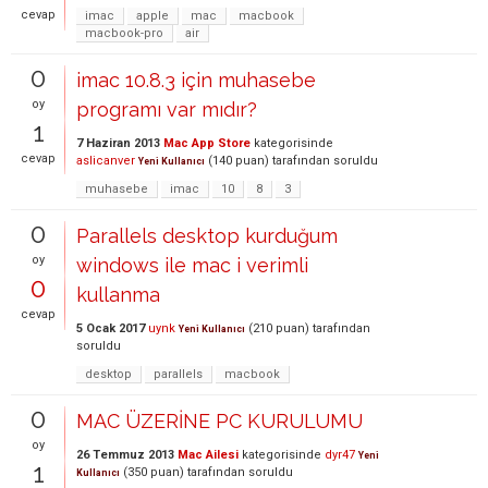
cevap
imac
apple
mac
macbook
macbook-pro
air
0
imac 10.8.3 için muhasebe
oy
programı var mıdır?
1
7 Haziran 2013
Mac App Store
kategorisinde
cevap
aslicanver
(
140
puan)
tarafından
soruldu
Yeni Kullanıcı
muhasebe
imac
10
8
3
0
Parallels desktop kurduğum
oy
windows ile mac i verimli
0
kullanma
cevap
5 Ocak 2017
uynk
(
210
puan)
tarafından
Yeni Kullanıcı
soruldu
desktop
parallels
macbook
0
MAC ÜZERİNE PC KURULUMU
oy
26 Temmuz 2013
Mac Ailesi
kategorisinde
dyr47
Yeni
1
(
350
puan)
tarafından
soruldu
Kullanıcı