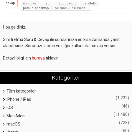
cevap
windows
mac
macbook-pro
parallels
parallelsdesktop
pc-mac-kurulum-acill
Hoş geldiniz,
Sihirli Elma Soru & Cevap ile sorularınıza en kısa zamanda yanıt
alabilirsiniz. Sorunuzu sorun ve diğer kullanıcılar cevap versin.
Detaylı bilgi için
buraya
tıklayın.
Kategoriler
Tüm kategoriler
(1,232)
iPhone / iPad
(46)
iOS
(11,480)
Mac Ailesi
(728)
macOS
(60)