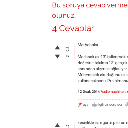
Bu soruya cevap vermek
olunuz
.
4 Cevaplar
Merhabalar...
0
oy
Macbook air 13' kullanmakta
değerine takılma 13' gerçekt
sonradan alışma sağlanıyor.
Mühendislik okuduğunuz söyl
kullanacaksanız Pro almanız
12 Ocak 2014
Audiomachine
De
kesinlikle işini görür perfor
0