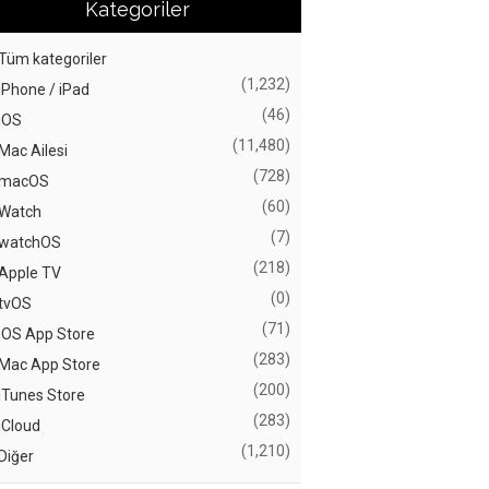
Kategoriler
Tüm kategoriler
(1,232)
iPhone / iPad
(46)
iOS
(11,480)
Mac Ailesi
(728)
macOS
(60)
Watch
(7)
watchOS
(218)
Apple TV
(0)
tvOS
(71)
iOS App Store
(283)
Mac App Store
(200)
iTunes Store
(283)
iCloud
(1,210)
Diğer