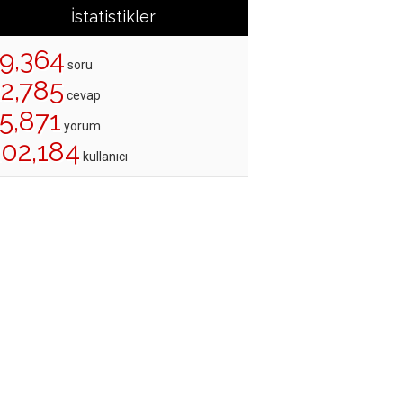
İstatistikler
19,364
soru
22,785
cevap
5,871
yorum
202,184
kullanıcı