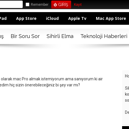
Remember
Kayıt
Pad
App Store
iCloud
Apple Tv
Mac App Store
ış
Bir Soru Sor
Sihirli Elma
Teknoloji Haberleri
Ho
iri olarak mac Pro almak istemiyorum ama sanıyorum ki air
im hiç sizin önerebileceğiniz bi şey var mı?
Si
kı
so
De