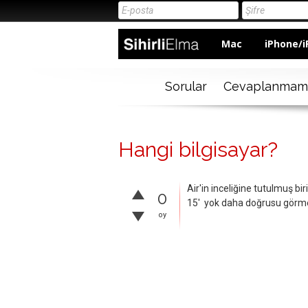
Mac
iPhone/i
Sorular
Cevaplanmam
Hangi bilgisayar?
Air'in inceliğine tutulmuş b
0
15' yok daha doğrusu görmed
oy