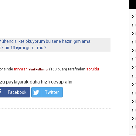
ühendislikte okuyorum bu sene hazırlığım ama
k air 13 işimi görür mü ?
orisinde
mrvyrsn
(
150
puan)
tarafından
soruldu
Yeni Kullanıcı
u paylaşarak daha hızlı cevap alın
Facebook
Twitter