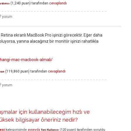
(
1,240
puan)
tarafından
cevaplandı
ardımcı
 Retina ekranlı MacBook Pro işinizi görecektir. Eğer daha
oluyorsa, yanına alacağınız bir monitör işinizi rahatlıkla
m/hangi-mac-macbook-almali/
(
119,860
puan)
tarafından
cevaplandı
man
şmalar için kullanabileceğim hızlı ve
ksek bilgisayar öneriniz nedir?
esi
kategorisinde
avseyda
(
120
puan)
tarafından
soruldu
Yeni Kullanıcı