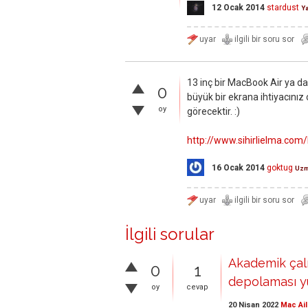
12 Ocak 2014
stardust
Y
13 inç bir MacBook Air ya da
0
büyük bir ekrana ihtiyacınız 
oy
görecektir. :)
http://www.sihirlielma.co
16 Ocak 2014
goktug
Uz
İlgili sorular
Akademik çalı
0
1
depolaması yü
oy
cevap
20 Nisan 2022
Mac Ail