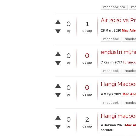
macbook-pro
ma
Air 2020 vs Pr
0
1
28 Mart 2020
Mac Aile
oy
cevap
macbook
macbo
endüstri mühen
0
0
7 Kasım 2017
Turunc
oy
cevap
macbook
macbo
Hangi Macboo
0
0
4 Mayıs 2021
Mac Aile
oy
cevap
macbook
macbo
Hangi macbo
0
2
4 Haziran 2020
Mac Ai
oy
cevap
soruldu