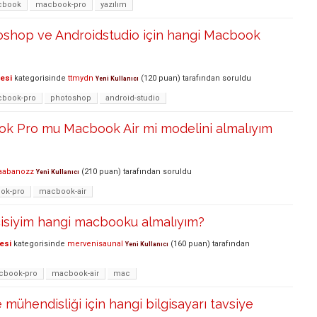
cbook
macbook-pro
yazılım
shop ve Androidstudio için hangi Macbook
lesi
kategorisinde
ttmydn
(
120
puan)
tarafından
soruldu
Yeni Kullanıcı
book-pro
photoshop
android-studio
k Pro mu Macbook Air mi modelini almalıyım
aabanozz
(
210
puan)
tarafından
soruldu
Yeni Kullanıcı
ok-pro
macbook-air
cisiyim hangi macbooku almalıyım?
esi
kategorisinde
mervenisaunal
(
160
puan)
tarafından
Yeni Kullanıcı
cbook-pro
macbook-air
mac
mühendisliği için hangi bilgisayarı tavsiye