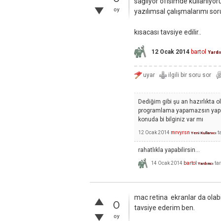
sağlıyor ofisimde kullanıyoru
oy
yazılımsal çalışmalarımı so
kısacası tavsiye edilir..
12 Ocak 2014
bartol
Yardı
Dediğim gibi şu an hazırlıkta 
programlama yapamazsın yapılm
konuda bi bilginiz var mı
12 Ocak 2014
mrvyrsn
t
Yeni Kullanıcı
rahatlıkla yapabilirsin...
14 Ocak 2014
bartol
ta
Yardımcı
mac retina ekranlar da olabi
0
tavsiye ederim ben.
oy