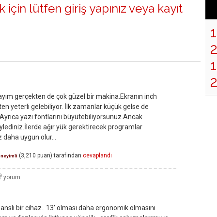
 için lütfen
giriş yapınız
veya
kayıt
1
yım gerçekten de çok güzel bir makina.Ekranın inch
en yeterli gelebiliyor. İlk zamanlar küçük gelse de
Ayrıca yazı fontlarını büyütebiliyorsunuz.Ancak
ediniz.İlerde ağır yük gerektirecek programlar
 daha uygun olur...
(
3,210
puan)
tarafından
cevaplandı
neyimli
manslı bir cihaz.. 13' olması daha ergonomik olmasını