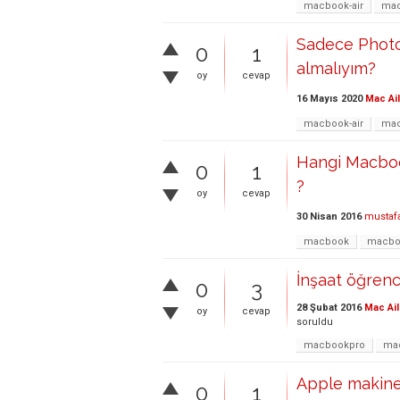
macbook-air
ma
Sadece Photo
0
1
almalıyım?
oy
cevap
16 Mayıs 2020
Mac Ai
macbook-air
mac
Hangi Macboo
0
1
?
oy
cevap
30 Nisan 2016
mustaf
macbook
macbo
İnşaat öğren
0
3
28 Şubat 2016
Mac Ail
oy
cevap
soruldu
macbookpro
ma
Apple makine 
0
1