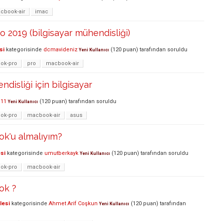
cbook-air
imac
o 2019 (bilgisayar mühendisliği)
si
kategorisinde
dcmavideniz
(
120
puan)
tarafından
soruldu
Yeni Kullanıcı
ok-pro
pro
macbook-air
disliği için bilgisayar
u11
(
120
puan)
tarafından
soruldu
Yeni Kullanıcı
ok-pro
macbook-air
asus
k'u almalıyım?
si
kategorisinde
umutberkayk
(
120
puan)
tarafından
soruldu
Yeni Kullanıcı
ok-pro
macbook-air
ok ?
lesi
kategorisinde
Ahmet Arif Coşkun
(
120
puan)
tarafından
Yeni Kullanıcı