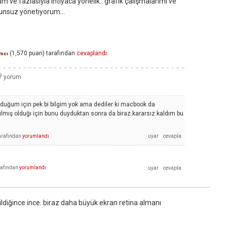
m ve fazlasıyla ihtiyaca yönelik.. grafik çalışmalarımı ve
runsuz yönetiyorum...
(
1,570
puan)
tarafından
cevaplandı
mcı
olduğum için pek bi bilgim yok ama dediler ki macbook da
ış olduğı için bunu duyduktan sonra da biraz kararsız kaldım bu
arafından
yorumlandı
rafından
yorumlandı
ldiğince ince. biraz daha büyük ekran retina almanı