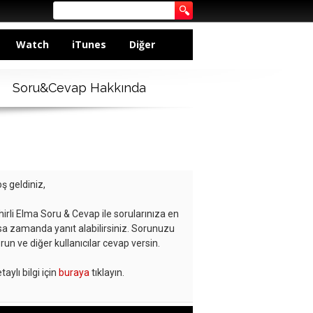
Watch
iTunes
Diğer
Soru&Cevap Hakkında
ş geldiniz,
hirli Elma Soru & Cevap ile sorularınıza en
sa zamanda yanıt alabilirsiniz. Sorunuzu
run ve diğer kullanıcılar cevap versin.
taylı bilgi için
buraya
tıklayın.