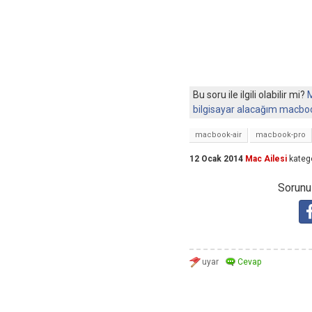
Bu soru ile ilgili olabilir mi?
M
bilgisayar alacağım macboo
macbook-air
macbook-pro
12 Ocak 2014
Mac Ailesi
kateg
Sorunuz