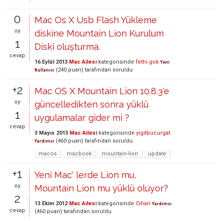
0
Mac Os X Usb Flash Yükleme
oy
diskine Mountain Lion Kurulum
1
Diski oluşturma.
cevap
16 Eylül 2013
Mac Ailesi
kategorisinde
fethi.gok
Yeni
(
240
puan)
tarafından
soruldu
Kullanıcı
+2
Mac OS X Mountain Lion 10.8.3'e
oy
güncelledikten sonra yüklü
1
uygulamalar gider mi ?
cevap
3 Mayıs 2013
Mac Ailesi
kategorisinde
yigitbucurgat
(
460
puan)
tarafından
soruldu
Yardımcı
macos
macbook
mountain-lion
update
+1
Yeni Mac' lerde Lion mu,
oy
Mountain Lion mu yüklü oluyor?
2
13 Ekim 2012
Mac Ailesi
kategorisinde
Cihan
Yardımcı
cevap
(
460
puan)
tarafından
soruldu