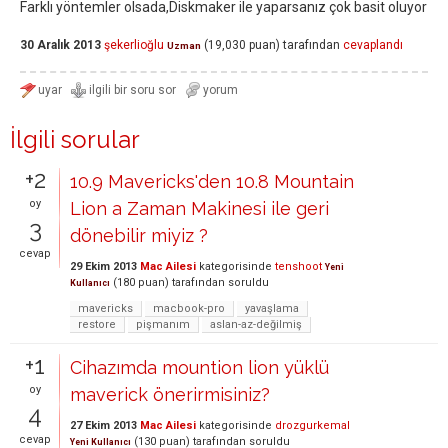
Farklı yöntemler olsada,Diskmaker ile yaparsanız çok basit oluyor
30 Aralık 2013
şekerlioğlu
(
19,030
puan)
tarafından
cevaplandı
Uzman
İlgili sorular
+2
10.9 Mavericks'den 10.8 Mountain
oy
Lion a Zaman Makinesi ile geri
3
dönebilir miyiz ?
cevap
29 Ekim 2013
Mac Ailesi
kategorisinde
tenshoot
Yeni
(
180
puan)
tarafından
soruldu
Kullanıcı
mavericks
macbook-pro
yavaşlama
restore
pişmanım
aslan-az-değilmiş
+1
Cihazımda mountion lion yüklü
oy
maverick önerirmisiniz?
4
27 Ekim 2013
Mac Ailesi
kategorisinde
drozgurkemal
cevap
(
130
puan)
tarafından
soruldu
Yeni Kullanıcı