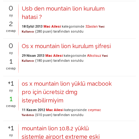
0
Usb den mountain lion kurulum
oy
hatasi ?
2
18 Eylül 2013
Mac Ailesi
kategorisinde
32aslan
Yeni
cevap
(
280
puan)
tarafından
soruldu
Kullanıcı
0
Os x mountain lion kurulum şifresi
oy
29 Nisan 2013
Mac Ailesi
kategorisinde
Alkolsuz
Yeni
1
(
180
puan)
tarafından
soruldu
Kullanıcı
cevap
+1
os x mountain lion yüklü macbook
oy
pro için ücretsiz dmg
1
isteyebilirmiyim
cevap
11 Kasım 2012
Mac Ailesi
kategorisinde
ceymac
(
610
puan)
tarafından
soruldu
Yardımcı
+1
mountain lion 10.8.2 yüklü
oy
sistemle airport extreme eski