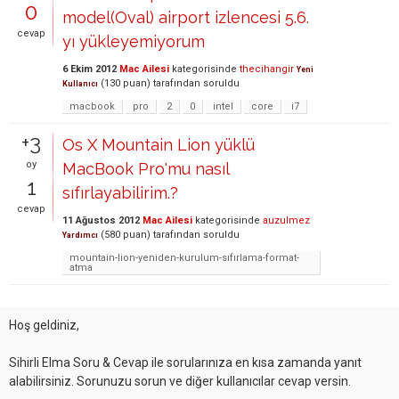
0
model(Oval) airport izlencesi 5.6.
cevap
yı yükleyemiyorum
6 Ekim 2012
Mac Ailesi
kategorisinde
thecihangir
Yeni
(
130
puan)
tarafından
soruldu
Kullanıcı
macbook
pro
2
0
intel
core
i7
+3
Os X Mountain Lion yüklü
oy
MacBook Pro'mu nasıl
1
sıfırlayabilirim.?
cevap
11 Ağustos 2012
Mac Ailesi
kategorisinde
auzulmez
(
580
puan)
tarafından
soruldu
Yardımcı
mountain-lion-yeniden-kurulum-sıfırlama-format-
atma
Hoş geldiniz,
Sihirli Elma Soru & Cevap ile sorularınıza en kısa zamanda yanıt
alabilirsiniz. Sorunuzu sorun ve diğer kullanıcılar cevap versin.