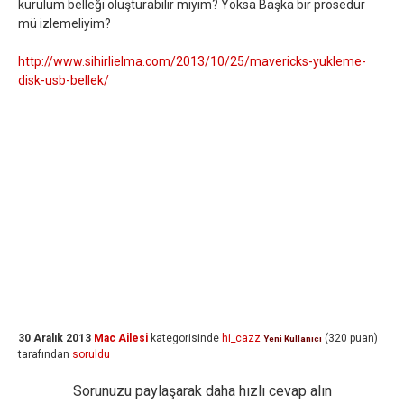
kurulum belleği oluşturabilir miyim? Yoksa Başka bir prosedür
mü izlemeliyim?
http://www.sihirlielma.com/2013/10/25/mavericks-yukleme-
disk-usb-bellek/
30 Aralık 2013
Mac Ailesi
kategorisinde
hi_cazz
(
320
puan)
Yeni Kullanıcı
tarafından
soruldu
Sorunuzu paylaşarak daha hızlı cevap alın