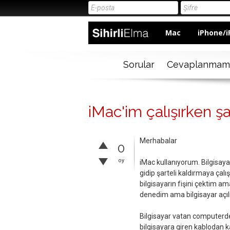
Mac
iPhone/i
Sorular
Cevaplanmam
iMac'im çalışırken şa
Merhabalar
0
oy
iMac kullanıyorum. Bilgisayar
gidip şarteli kaldırmaya çalı
bilgisayarın fişini çektim a
denedim ama bilgisayar açıl
Bilgisayar vatan computerde
bilgisayara giren kablodan