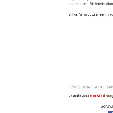
da denedim.. Bir önerisi ola
Bilkom'a mı götürmeliyim yo
imac
kablo
yandı
şart
27 Aralık 2013
Mac Ailesi
kateg
Sorunuz