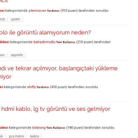
cil
esi
kategorisinde
y.temizcan
(
910
puan)
tarafından
soruldu
Yardımcı
ndı
şartel
blo ile görüntü alamıyorum neden?
Ailesi
kategorisinde
bahadirmutlu
(
210
puan)
tarafından
Yeni Kullanıcı
mac
appletv
dı ve tekrar açılmıyor, başlangıçtaki yükleme
miyor
si
kategorisinde
shifty
(
450
puan)
tarafından
soruldu
Yardımcı
hdmi kablo, lg tv görüntü ve ses gelmiyor
ilesi
kategorisinde
bilalong
(
180
puan)
tarafından
soruldu
Yeni Kullanıcı
ok
pro-hdmi
kablo