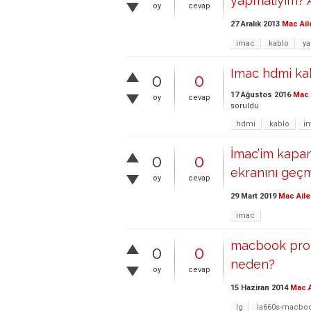
yapmalıyım? A
oy
cevap
27 Aralık 2013
Mac Ail
imac
kablo
ya
Imac hdmi ka
0
0
17 Ağustos 2016
Mac 
oy
cevap
soruldu
hdmi
kablo
i
İmac’im kapan
0
0
ekranını geç
oy
cevap
29 Mart 2019
Mac Aile
imac
macbook pro 
0
0
neden?
oy
cevap
15 Haziran 2014
Mac A
lg
la660s-macbo