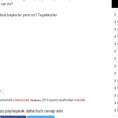
n var mı?
ksa başka bir yere mi? Teşekkürler
el
orisinde
y.temizcan
(
910
puan)
tarafından
soruldu
Yardımcı
u paylaşarak daha hızlı cevap alın