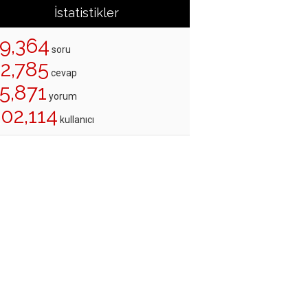
İstatistikler
19,364
soru
22,785
cevap
5,871
yorum
02,114
kullanıcı