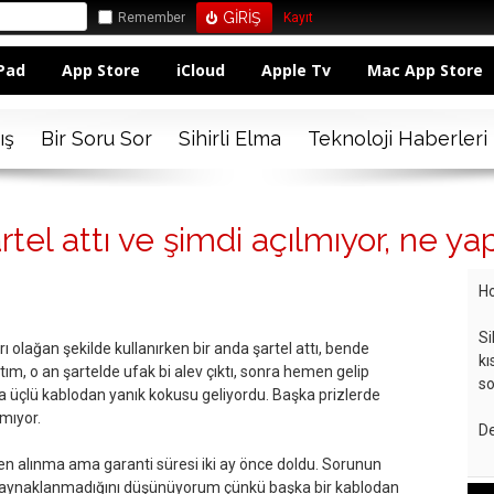
Remember
Kayıt
Pad
App Store
iCloud
Apple Tv
Mac App Store
ış
Bir Soru Sor
Sihirli Elma
Teknoloji Haberleri
rtel attı ve şimdi açılmıyor, ne y
Ho
Si
ı olağan şekilde kullanırken bir anda şartel attı, bende
kı
ştım, o an şartelde ufak bi alev çıktı, sonra hemen gelip
so
ma üçlü kablodan yanık kokusu geliyordu. Başka prizlerde
mıyor.
De
n alınma ama garanti süresi iki ay önce doldu. Sorunun
 kaynaklanmadığını düşünüyorum çünkü başka bir kablodan