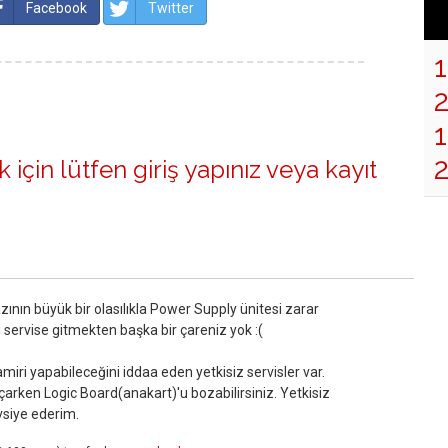
Facebook
Twitter
1
2
 için lütfen
giriş yapınız
veya
kayıt
zının büyük bir olasılıkla Power Supply ünitesi zarar
i servise gitmekten başka bir çareniz yok :(
iri yapabileceğini iddaa eden yetkisiz servisler var.
arken Logic Board(anakart)'u bozabilirsiniz. Yetkisiz
vsiye ederim.