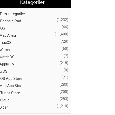
Kategoriler
Tüm kategoriler
(1,232)
iPhone / iPad
(46)
iOS
(11,480)
Mac Ailesi
(728)
macOS
(60)
Watch
(7)
watchOS
(218)
Apple TV
(0)
tvOS
(71)
iOS App Store
(283)
Mac App Store
(200)
iTunes Store
(283)
iCloud
(1,210)
Diğer