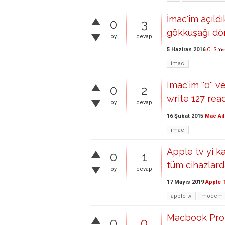
İmac'im açıld
0
3
gökkuşağı dö
oy
cevap
5 Haziran 2016
CLS
Ye
imac
Imac'im ''0'' 
0
2
write 127 rea
oy
cevap
16 Şubat 2015
Mac Ail
imac
Apple tv yi 
0
1
tüm cihazlard
oy
cevap
17 Mayıs 2019
Apple 
apple-tv
modem
Macbook Pro 
0
0