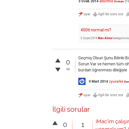
3 Ocak 2014
absinthe
(
1
Uzman
400tl normal mi?
5 Ocak 2014
Mac Ailesi
kategorisin
Geçmiş Olsun Şunu Bilinki Bi
0
Sorun Var ve hemen tüm ciha
oy
burdan öğrenmesi dileğiyle
9 Mart 2014
zyuxarke
Den
İlgili sorular
iMac'im çalışı
0
1