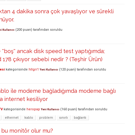
ıktan 4 dakika sonra çok yavaşlıyor ve sürekli
nüyor.
(
200
puan)
tarafından
soruldu
ni Kullanıcı
ve ''boş'' ancak disk speed test yaptığımda;
d 178 çıkıyor sebebi nedir ? (Teşhir Ürün)
esi
kategorisinde
hllgrr1
(
120
puan)
tarafından
soruldu
Yeni Kullanıcı
kablo ile modeme bağladığımda modeme bağlı
a internet kesiliyor
TV
kategorisinde
heropap
(
160
puan)
tarafından
soruldu
Yeni Kullanıcı
ethernet
kablo
problem
sınırlı
bağlantı
bu monitör olur mu?