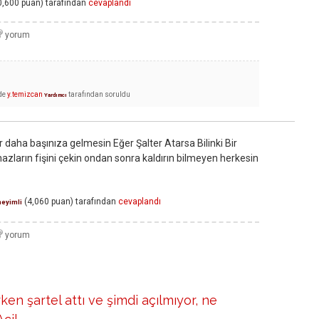
0,600
puan)
tarafından
cevaplandı
de
y.temizcan
tarafından
soruldu
Yardımcı
r daha başınıza gelmesin Eğer Şalter Atarsa Bilinki Bir
zların fişini çekin ondan sonra kaldırın bilmeyen herkesin
(
4,060
puan)
tarafından
cevaplandı
eyimli
rken şartel attı ve şimdi açılmıyor, ne