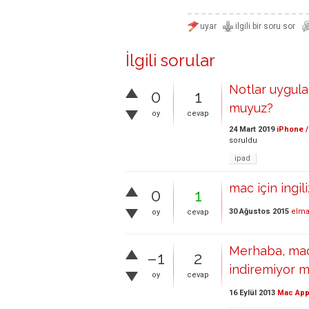
İlgili sorular
Notlar uygula
0
1
muyuz?
oy
cevap
24 Mart 2019
iPhone /
soruldu
ipad
mac için ingil
0
1
30 Ağustos 2015
elma
oy
cevap
Merhaba, mac 
–1
2
indiremiyor 
oy
cevap
16 Eylül 2013
Mac App