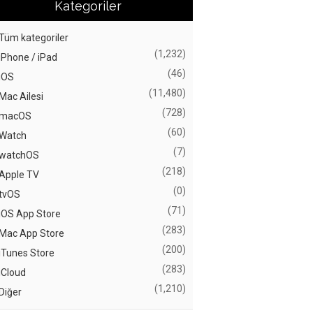
Kategoriler
Tüm kategoriler
(1,232)
iPhone / iPad
(46)
iOS
(11,480)
Mac Ailesi
(728)
macOS
(60)
Watch
(7)
watchOS
(218)
Apple TV
(0)
tvOS
(71)
iOS App Store
(283)
Mac App Store
(200)
iTunes Store
(283)
iCloud
(1,210)
Diğer