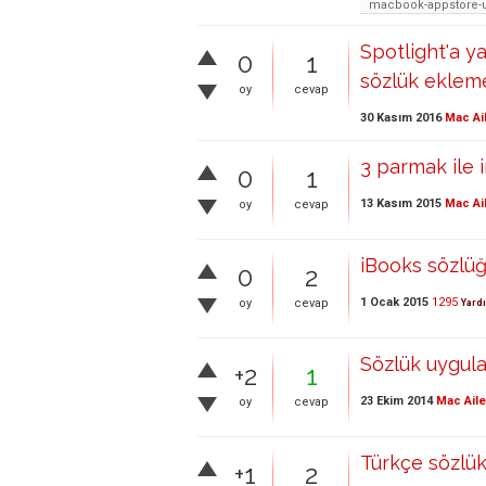
macbook-appstore-
Spotlight'a y
0
1
sözlük eklem
oy
cevap
30 Kasım 2016
Mac Ai
3 parmak ile 
0
1
13 Kasım 2015
Mac Ai
oy
cevap
iBooks sözlüğ
0
2
1 Ocak 2015
1295
oy
cevap
Yard
Sözlük uygula
+2
1
23 Ekim 2014
Mac Aile
oy
cevap
Türkçe sözlük
+1
2