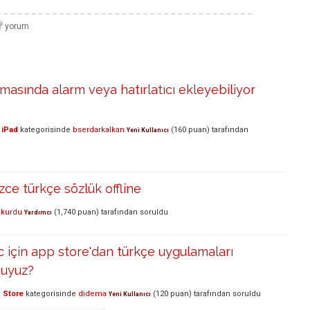
masında alarm veya hatırlatıcı ekleyebiliyor
 iPad
kategorisinde
bserdarkalkan
(
160
puan)
tarafından
Yeni Kullanıcı
izce türkçe sözlük offline
kurdu
(
1,740
puan)
tarafından
soruldu
Yardımcı
için app store'dan türkçe uygulamaları
muyuz?
 Store
kategorisinde
didema
(
120
puan)
tarafından
soruldu
Yeni Kullanıcı