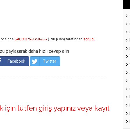
orisinde
BACCIO
(
190
puan)
tarafından
soruldu
Yeni Kullanıcı
u paylaşarak daha hızlı cevap alın
Facebook
Twitter
 için lütfen
giriş yapınız
veya
kayıt