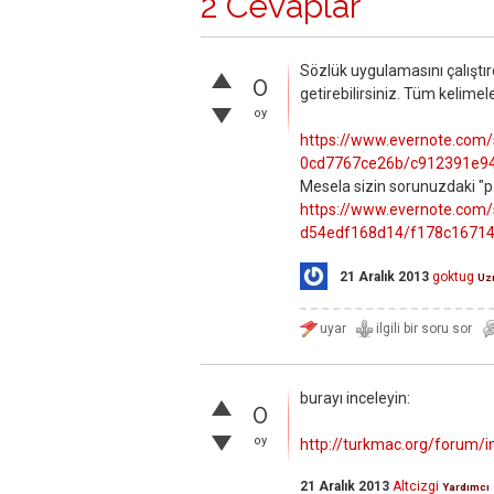
2 Cevaplar
Sözlük uygulamasını çalıştırd
0
getirebilirsiniz. Tüm kelimel
oy
https://www.evernote.com
0cd7767ce26b/c912391e9
Mesela sizin sorunuzdaki "pa
https://www.evernote.com
d54edf168d14/f178c1671
21 Aralık 2013
goktug
Uz
burayı inceleyin:
0
oy
http://turkmac.org/forum/
21 Aralık 2013
Altcizgi
Yardımcı