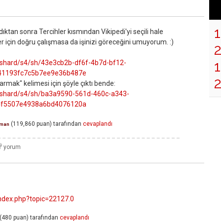
ıktan sonra Tercihler kısmından Vikipedi'yi seçili hale
er için doğru çalışmasa da işinizi göreceğini umuyorum. :)
1
/shard/s4/sh/43e3cb2b-df6f-4b7d-bf12-
41193fc7c5b7ee9e36b487e
rmak" kelimesi için şöyle çıktı bende:
/shard/s4/sh/ba3a9590-561d-460c-a343-
4f5507e4938a6bd4076120a
(
119,860
puan)
tarafından
cevaplandı
man
index.php?topic=22127.0
(
480
puan)
tarafından
cevaplandı