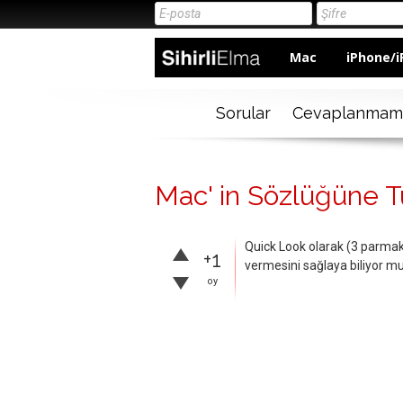
Mac
iPhone/i
Sorular
Cevaplanmam
Mac' in Sözlüğüne T
Quick Look olarak (3 parmak 
+1
vermesini sağlaya biliyor m
oy