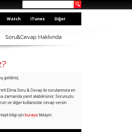
Watch
iTunes
Diğer
Soru&Cevap Hakkında
z?
ş geldiniz,
hirli Elma Soru & Cevap ile sorularınıza en
sa zamanda yanıt alabilirsiniz. Sorunuzu
run ve diğer kullanıcılar cevap versin.
taylı bilgi için
buraya
tıklayın.