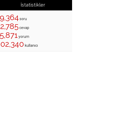
İstatistikler
19,364
soru
22,785
cevap
5,871
yorum
202,340
kullanıcı