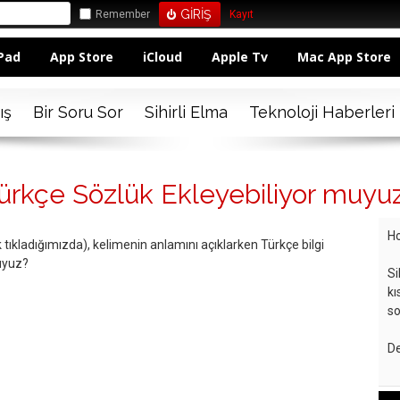
Remember
Kayıt
Pad
App Store
iCloud
Apple Tv
Mac App Store
ış
Bir Soru Sor
Sihirli Elma
Teknoloji Haberleri
ürkçe Sözlük Ekleyebiliyor muyu
Ho
tıkladığımızda), kelimenin anlamını açıklarken Türkçe bilgi
uyuz?
Si
kı
so
De