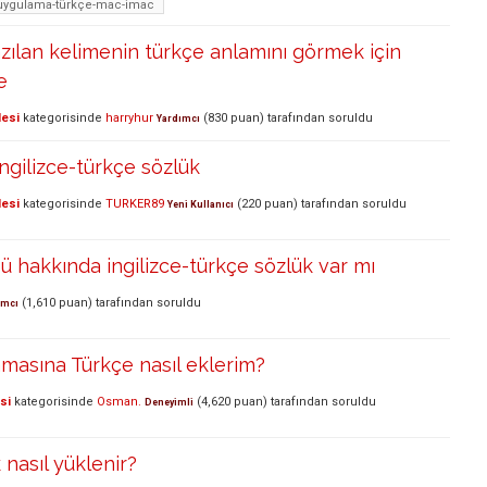
uygulama-türkçe-mac-imac
azılan kelimenin türkçe anlamını görmek için
e
lesi
kategorisinde
harryhur
(
830
puan)
tarafından
soruldu
Yardımcı
ingilizce-türkçe sözlük
lesi
kategorisinde
TURKER89
(
220
puan)
tarafından
soruldu
Yeni Kullanıcı
ü hakkında ingilizce-türkçe sözlük var mı
(
1,610
puan)
tarafından
soruldu
ımcı
masına Türkçe nasıl eklerim?
si
kategorisinde
Osman.
(
4,620
puan)
tarafından
soruldu
Deneyimli
 nasıl yüklenir?