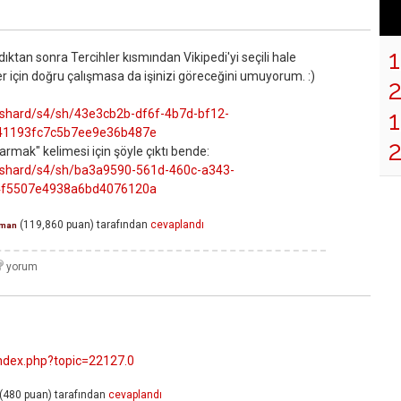
ıktan sonra Tercihler kısmından Vikipedi'yi seçili hale
er için doğru çalışmasa da işinizi göreceğini umuyorum. :)
1
/shard/s4/sh/43e3cb2b-df6f-4b7d-bf12-
41193fc7c5b7ee9e36b487e
rmak" kelimesi için şöyle çıktı bende:
/shard/s4/sh/ba3a9590-561d-460c-a343-
4f5507e4938a6bd4076120a
(
119,860
puan)
tarafından
cevaplandı
man
index.php?topic=22127.0
(
480
puan)
tarafından
cevaplandı