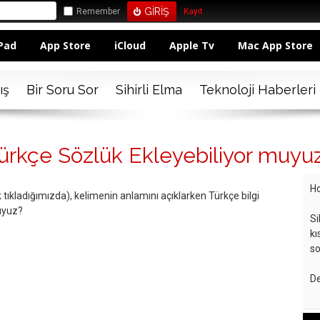
Remember
Kayıt
Pad
App Store
iCloud
Apple Tv
Mac App Store
ış
Bir Soru Sor
Sihirli Elma
Teknoloji Haberleri
ürkçe Sözlük Ekleyebiliyor muyu
Ho
tıkladığımızda), kelimenin anlamını açıklarken Türkçe bilgi
uyuz?
Si
kı
so
De