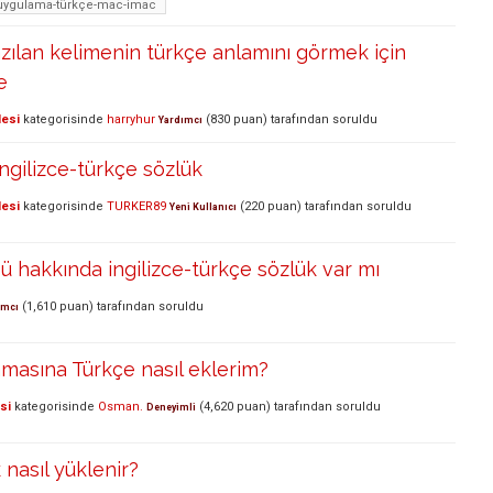
uygulama-türkçe-mac-imac
azılan kelimenin türkçe anlamını görmek için
e
lesi
kategorisinde
harryhur
(
830
puan)
tarafından
soruldu
Yardımcı
ingilizce-türkçe sözlük
lesi
kategorisinde
TURKER89
(
220
puan)
tarafından
soruldu
Yeni Kullanıcı
ü hakkında ingilizce-türkçe sözlük var mı
(
1,610
puan)
tarafından
soruldu
ımcı
masına Türkçe nasıl eklerim?
si
kategorisinde
Osman.
(
4,620
puan)
tarafından
soruldu
Deneyimli
 nasıl yüklenir?