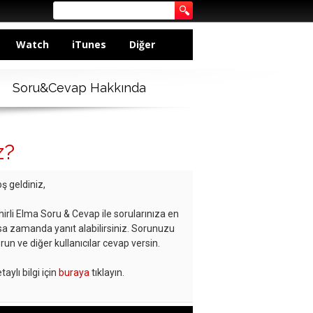
Watch
iTunes
Diğer
Soru&Cevap Hakkında
z?
ş geldiniz,
hirli Elma Soru & Cevap ile sorularınıza en
sa zamanda yanıt alabilirsiniz. Sorunuzu
run ve diğer kullanıcılar cevap versin.
taylı bilgi için
buraya
tıklayın.