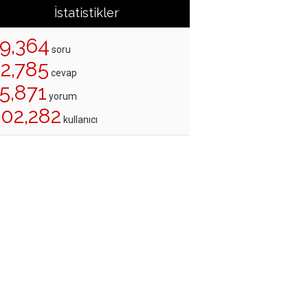
İstatistikler
19,364
soru
22,785
cevap
5,871
yorum
202,282
kullanıcı