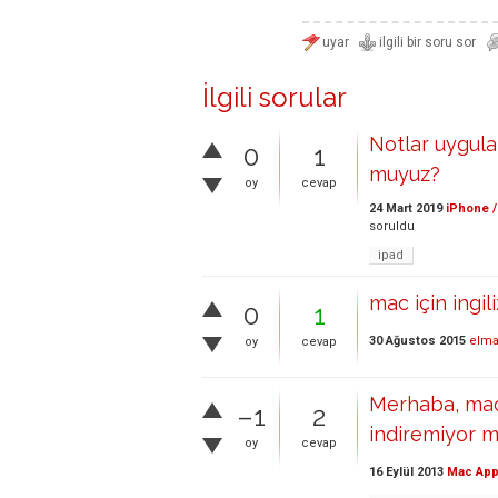
İlgili sorular
Notlar uygula
0
1
muyuz?
oy
cevap
24 Mart 2019
iPhone /
soruldu
ipad
mac için ingil
0
1
30 Ağustos 2015
elma
oy
cevap
Merhaba, mac 
–1
2
indiremiyor 
oy
cevap
16 Eylül 2013
Mac App