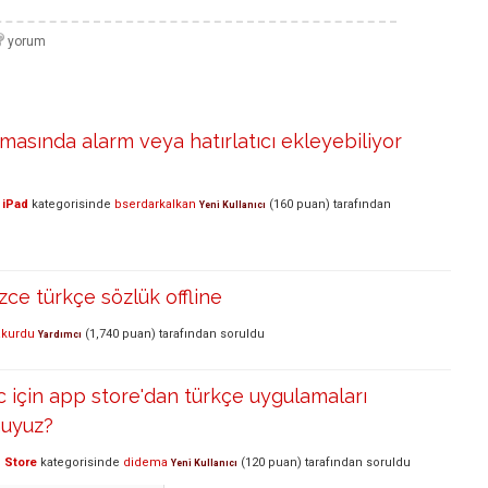
masında alarm veya hatırlatıcı ekleyebiliyor
 iPad
kategorisinde
bserdarkalkan
(
160
puan)
tarafından
Yeni Kullanıcı
izce türkçe sözlük offline
kurdu
(
1,740
puan)
tarafından
soruldu
Yardımcı
için app store'dan türkçe uygulamaları
muyuz?
 Store
kategorisinde
didema
(
120
puan)
tarafından
soruldu
Yeni Kullanıcı