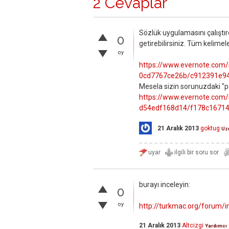
2 Cevaplar
Sözlük uygulamasını çalıştırd
0
getirebilirsiniz. Tüm kelimel
oy
https://www.evernote.com
0cd7767ce26b/c912391e9
Mesela sizin sorunuzdaki "pa
https://www.evernote.com
d54edf168d14/f178c1671
21 Aralık 2013
goktug
Uz
burayı inceleyin:
0
oy
http://turkmac.org/forum/
21 Aralık 2013
Altcizgi
Yardımcı