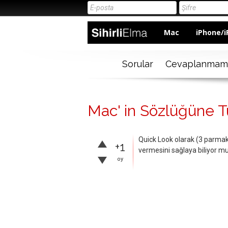
Mac
iPhone/i
Sorular
Cevaplanmam
Mac' in Sözlüğüne T
Quick Look olarak (3 parmak 
+1
vermesini sağlaya biliyor m
oy