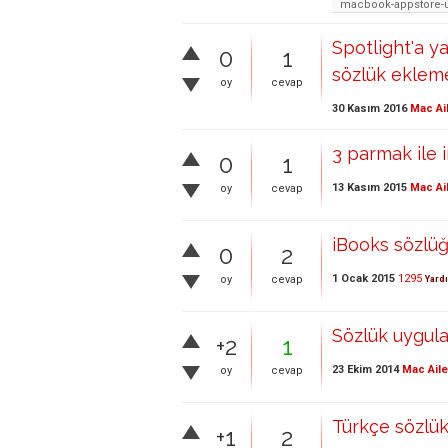
macbook-appstore-
Spotlight'a y
0
1
sözlük eklem
oy
cevap
30 Kasım 2016
Mac Ai
3 parmak ile 
0
1
13 Kasım 2015
Mac Ai
oy
cevap
iBooks sözlüğ
0
2
1 Ocak 2015
1295
oy
cevap
Yard
Sözlük uygula
+2
1
23 Ekim 2014
Mac Aile
oy
cevap
Türkçe sözlük
+1
2