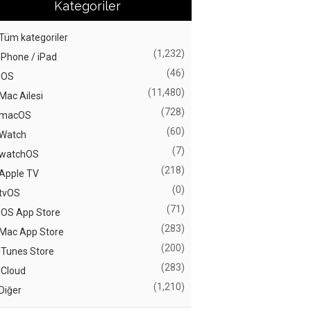
Kategoriler
Tüm kategoriler
(1,232)
iPhone / iPad
(46)
iOS
(11,480)
Mac Ailesi
(728)
macOS
(60)
Watch
(7)
watchOS
(218)
Apple TV
(0)
tvOS
(71)
iOS App Store
(283)
Mac App Store
(200)
iTunes Store
(283)
iCloud
(1,210)
Diğer