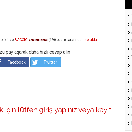
orisinde
BACCIO
(
190
puan)
tarafından
soruldu
Yeni Kullanıcı
u paylaşarak daha hızlı cevap alın
Facebook
Twitter
 için lütfen
giriş yapınız
veya
kayıt