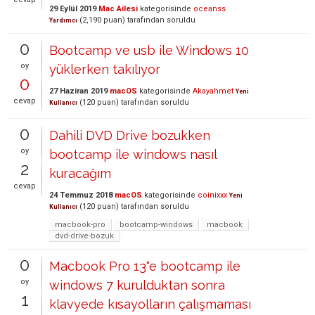
29 Eylül 2019
Mac Ailesi
kategorisinde
oceanss
(
2,190
puan)
tarafından
soruldu
Yardımcı
0
Bootcamp ve usb ile Windows 10
oy
yüklerken takılıyor
0
27 Haziran 2019
macOS
kategorisinde
Akayahmet
Yeni
cevap
(
120
puan)
tarafından
soruldu
Kullanıcı
0
Dahili DVD Drive bozukken
oy
bootcamp ile windows nasıl
2
kuracağım
cevap
24 Temmuz 2018
macOS
kategorisinde
coinixxx
Yeni
(
120
puan)
tarafından
soruldu
Kullanıcı
macbook-pro
bootcamp-windows
macbook
dvd-drive-bozuk
0
Macbook Pro 13"e bootcamp ile
oy
windows 7 kurulduktan sonra
1
klavyede kısayolların çalışmaması