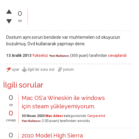
0
oy
Dostum aynı sorun bendede var muhtemelen cd okuyucun
bozulmuş. Dvd kullanarak yapmayı dene.
13 Aralık 2013
Yukseloz
(
300
puan)
tarafından
cevaplandı
Yeni Kullanıcı
İlgili sorular
0
Mac OS'a Wineskin ile windows
oy
için steam yükleyemiyorum.
0
30 Nisan 2020
Mac Ailesi
kategorisinde
Canparehd
cevap
(
120
puan)
tarafından
soruldu
Yeni Kullanıcı
0
2010 Model High Sierra