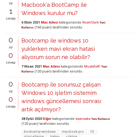
oy
Macbook'a BootCamp ile
1
Windows kurulur mu?
cevap
6 Ekim 2021
Mac Ailesi
kategorisinde
NoahClark
Yeni
(
160
puan)
tarafından
soruldu
Kullanıcı
0
Bootcamp ile windows 10
oy
yuklerken mavi ekran hatasi
0
aliyorum sorun ne olabilir?
cevap
7 Nisan 2021
Mac Ailesi
kategorisinde
Mustafa81
Yeni
(
120
puan)
tarafından
soruldu
Kullanıcı
0
Bootcamp ile sorunsuz çalışan
oy
Windows 10 işletim sistemim
0
windows güncellemesi sonrası
cevap
artık açılmıyor?
28 Eylül 2020
Diğer
kategorisinde
kaansaka
Yeni Kullanıcı
(
120
puan)
tarafından
soruldu
bootcamp-windows
macbook-pro
10
güncelleme
hatası
çökme