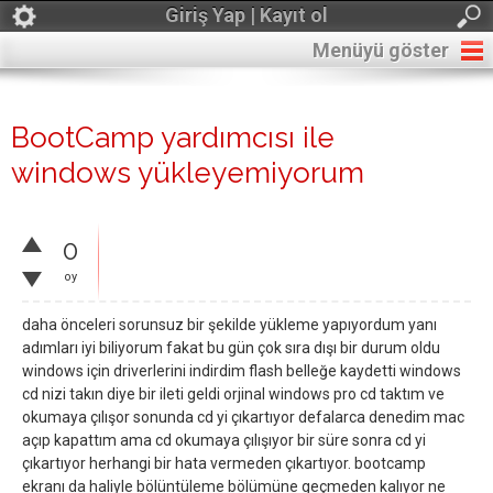
Giriş Yap | Kayıt ol
Menüyü göster
BootCamp yardımcısı ile
windows yükleyemiyorum
0
oy
daha önceleri sorunsuz bir şekilde yükleme yapıyordum yanı
adımları iyi biliyorum fakat bu gün çok sıra dışı bir durum oldu
windows için driverlerini indirdim flash belleğe kaydetti windows
cd nizi takın diye bir ileti geldi orjinal windows pro cd taktım ve
okumaya çılışor sonunda cd yi çıkartıyor defalarca denedim mac
açıp kapattım ama cd okumaya çılışıyor bir süre sonra cd yi
çıkartıyor herhangi bir hata vermeden çıkartıyor. bootcamp
ekranı da haliyle bölüntüleme bölümüne geçmeden kalıyor ne