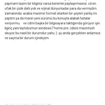
yapmam lazım bir bilginiz varsa benimle paylaşırmısınız. cd en
ufak bir çizik dahi yok ve orjinal dünya kadar para da vermiştim
zamanında. acaba macime format atarken bir şeyleri yanlış mı
yaptım ya da macin yeni sürümü bu konuyla alakalı hatalar
veriyormu. ve cdmi başka bir bilgisayara taktığımda görüyor işin
ilginç yanı leptobumun windows7 home pre. cdsini macintosh
okuyor bu nasıl bir durumdur yahu :) şu anda gerçekten anlamsız
ve saçma bir durum içindeyim.