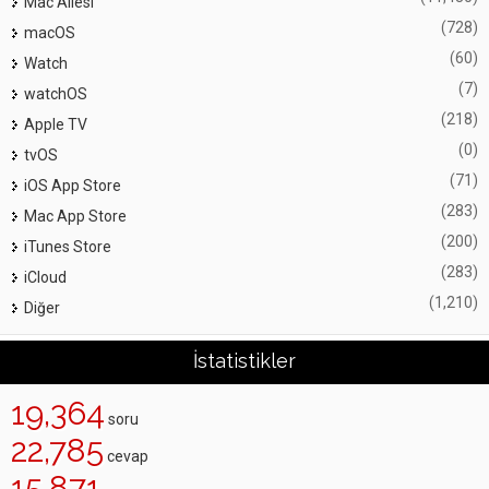
Mac Ailesi
(728)
macOS
(60)
Watch
(7)
watchOS
(218)
Apple TV
(0)
tvOS
(71)
iOS App Store
(283)
Mac App Store
(200)
iTunes Store
(283)
iCloud
(1,210)
Diğer
İstatistikler
19,364
soru
22,785
cevap
15,871