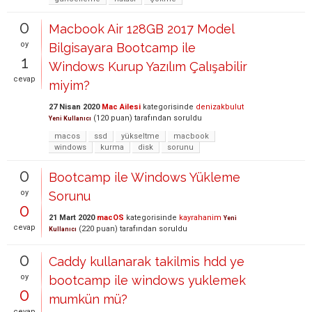
0
Macbook Air 128GB 2017 Model
oy
Bilgisayara Bootcamp ile
1
Windows Kurup Yazılım Çalışabilir
cevap
miyim?
27 Nisan 2020
Mac Ailesi
kategorisinde
denizakbulut
(
120
puan)
tarafından
soruldu
Yeni Kullanıcı
macos
ssd
yükseltme
macbook
windows
kurma
disk
sorunu
0
Bootcamp ile Windows Yükleme
oy
Sorunu
0
21 Mart 2020
macOS
kategorisinde
kayrahanim
Yeni
cevap
(
220
puan)
tarafından
soruldu
Kullanıcı
0
Caddy kullanarak takilmis hdd ye
oy
bootcamp ile windows yuklemek
0
mumkün mü?
cevap