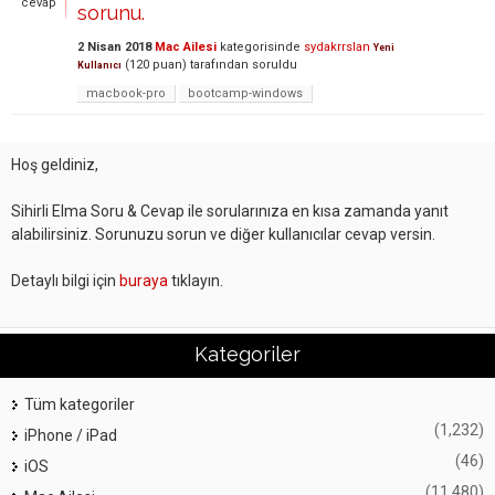
cevap
sorunu.
2 Nisan 2018
Mac Ailesi
kategorisinde
sydakrrslan
Yeni
(
120
puan)
tarafından
soruldu
Kullanıcı
macbook-pro
bootcamp-windows
Hoş geldiniz,
Sihirli Elma Soru & Cevap ile sorularınıza en kısa zamanda yanıt
alabilirsiniz. Sorunuzu sorun ve diğer kullanıcılar cevap versin.
Detaylı bilgi için
buraya
tıklayın.
Kategoriler
Tüm kategoriler
(1,232)
iPhone / iPad
(46)
iOS
(11,480)