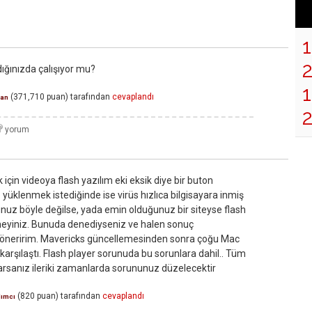
dığınızda çalışıyor mu?
1
(
371,710
puan)
tarafından
cevaplandı
an
k için videoya flash yazılım eki eksik diye bir buton
ıp yüklenmek istediğinde ise virüs hızlıca bilgisayara inmiş
unuz böyle değilse, yada emin olduğunuz bir siteyse flash
neyiniz. Bunuda denediyseniz ve halen sonuç
öneririm. Mavericks güncellemesinden sonra çoğu Mac
 karşılaştı. Flash player sorunuda bu sorunlara dahil.. Tüm
arsanız ileriki zamanlarda sorununuz düzelecektir
(
820
puan)
tarafından
cevaplandı
dımcı