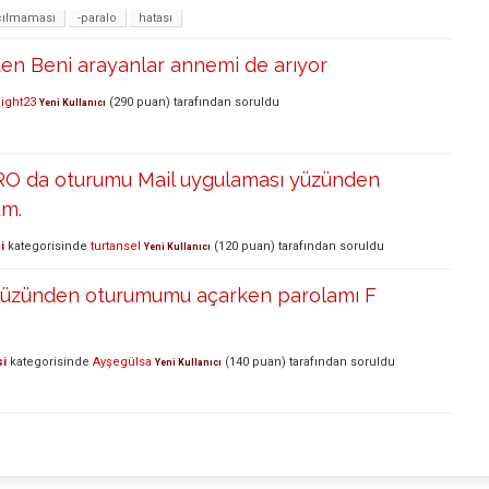
çılmaması
-paralo
hatası
en Beni arayanlar annemi de arıyor
ight23
(
290
puan)
tarafından
soruldu
Yeni Kullanıcı
 da oturumu Mail uygulaması yüzünden
um.
i
kategorisinde
turtansel
(
120
puan)
tarafından
soruldu
Yeni Kullanıcı
 yüzünden oturumumu açarken parolamı F
si
kategorisinde
Ayşegülsa
(
140
puan)
tarafından
soruldu
Yeni Kullanıcı