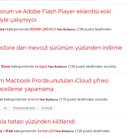
yorum ve Adobe Flash Player eklentisi eski
yle çalışmıyor.
lesi
kategorisinde
BERNA ÇAĞIRICI
(
130
puan)
tarafından
Yeni Kullanıcı
store dan mevcut sürümüm yüzünden indirme
 Store
kategorisinde
zedgad
(
120
puan)
tarafından
soruldu
Yeni Kullanıcı
ığım Macbook Pro'da unutulan iCloud şifresi
ncelleme yapamama
si
kategorisinde
eirene
(
170
puan)
tarafından
soruldu
Yeni Kullanıcı
el
macbook-pro
icloud
la hatası yüzünden kilitlendi
e / iPad
kategorisinde
Serkan223
(
120
puan)
tarafından
Yeni Kullanıcı