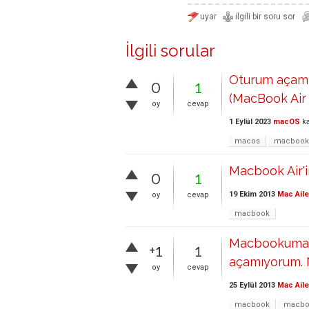
İlgili sorular
Oturum açamıyo
0
1
(MacBook Air
oy
cevap
1 Eylül 2023
macOS
ka
macos
macbook
Macbook Air'
0
1
19 Ekim 2013
Mac Aile
oy
cevap
macbook
Macbookuma F
+1
1
açamıyorum. 
oy
cevap
25 Eylül 2013
Mac Aile
macbook
macboo