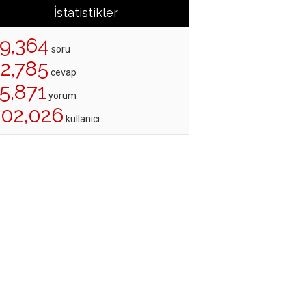
İstatistikler
19,364
soru
22,785
cevap
5,871
yorum
202,026
kullanıcı