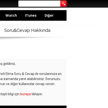
Watch
iTunes
Diğer
Soru&Cevap Hakkında
ş geldiniz,
hirli Elma Soru & Cevap ile sorularınıza en
sa zamanda yanıt alabilirsiniz. Sorunuzu
run ve diğer kullanıcılar cevap versin.
taylı bilgi için
buraya
tıklayın.