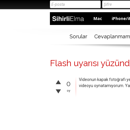
Mac
iPhone/i
Sorular
Cevaplanmam
Flash uyarısı yüzün
Videonun kapak fotoğrafı yeri
0
videoyu oynatamıyorum. Yar
oy