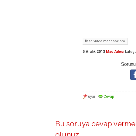
flash-video-macbook-pro
5 Aralık 2013
Mac Ailesi
katego
Sorunuz
Bu soruya cevap vermek
olunuz
.