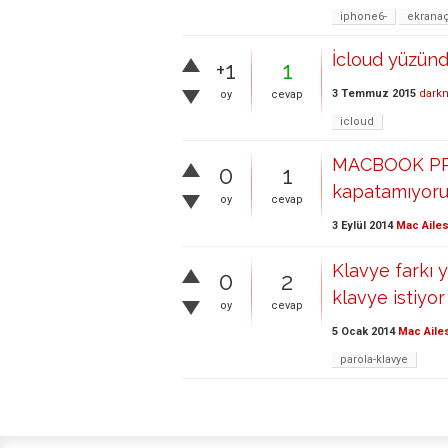
iphone6-
ekrana
İcloud yüzünd
+1
1
3 Temmuz 2015
darkn
oy
cevap
icloud
MACBOOK PRO
0
1
kapatamıyor
oy
cevap
3 Eylül 2014
Mac Ailes
Klavye farkı
0
2
klavye istiyor
oy
cevap
5 Ocak 2014
Mac Aile
parola-klavye