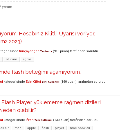
rum. Hesabınız Kilitli. Uyarısı veriyor.
 m2 2023)
tegorisinde
tunçayöngen
(
910
puan)
tarafından
soruldu
Yardımcı
oturum
açma
imde flash belleğimi açamıyorum.
si
kategorisinde
Esin Çiftci
(
160
puan)
tarafından
soruldu
Yeni Kullanıcı
lash Player yüklememe rağmen dizileri
Neden olabilir?
si
kategorisinde
lfzcn
(
130
puan)
tarafından
soruldu
Yeni Kullanıcı
k-air
mac
apple
flash
player
mac-book-air