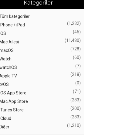
Kategoriler
Tüm kategoriler
(1,232)
iPhone / iPad
(46)
iOS
(11,480)
Mac Ailesi
(728)
macOS
(60)
Watch
(7)
watchOS
(218)
Apple TV
(0)
tvOS
(71)
iOS App Store
(283)
Mac App Store
(200)
iTunes Store
(283)
iCloud
(1,210)
Diğer