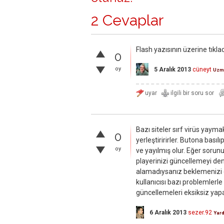
2 Cevaplar
Flash yazısının üzerine tıkla
0
oy
5 Aralık 2013
cüneyt
Uzm
Bazı siteler sırf virüs yayma
0
yerleştiririrler. Butona basıl
oy
ve yayılmış olur. Eğer sorun
playerinizi güncellemeyi de
alamadıysanız beklemenizi 
kullanıcısı bazı problemlerle
güncellemeleri eksiksiz yap
6 Aralık 2013
sezer.92
Yar