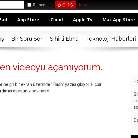
Remember
Kayıt
Pad
App Store
iCloud
Apple Tv
Mac App Store
ış
Bir Soru Sor
Sihirli Elma
Teknoloji Haberleri
den videoyu açamıyorum.
Ho
ne gri bir ekran üzerinde "Flash" yazısı çıkıyor. Hiçbir
dımcı olursanız sevinirim.
Si
kı
so
De