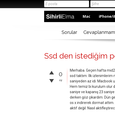
Mac
iPhone/i
Sorular
Cevaplanmam
Ssd den istediğim 
Merhaba. Geçen hafta mid2
0
ssd taktım. İlk izlenimlerim
oy
saniyeden az idi. Macbook 
Hem temiz bi kurulum olur d
saniye ve kapanış 23 sani
derken göz çıkardım. Dün ge
os x indirerek dormat attım
aktif değil. Nasıl aktifleşti