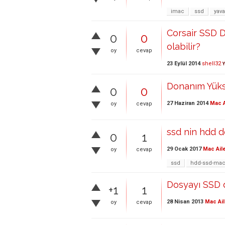
imac
ssd
yav
Corsair SSD 
0
0
olabilir?
oy
cevap
23 Eylül 2014
shell32
Y
Donanım Yüks
0
0
27 Haziran 2014
Mac A
oy
cevap
ssd nin hdd d
0
1
29 Ocak 2017
Mac Ail
oy
cevap
ssd
hdd-ssd-mac
Dosyayı SSD
+1
1
28 Nisan 2013
Mac Ail
oy
cevap