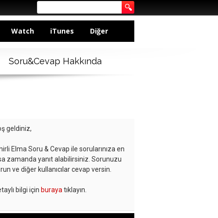
Watch
iTunes
Diğer
Soru&Cevap Hakkında
ş geldiniz,
hirli Elma Soru & Cevap ile sorularınıza en
sa zamanda yanıt alabilirsiniz. Sorunuzu
run ve diğer kullanıcılar cevap versin.
taylı bilgi için
buraya
tıklayın.