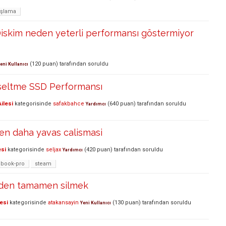
aşlama
Diskim neden yeterli performansı göstermiyor
(
120
puan)
tarafından
soruldu
eni Kullanıcı
eltme SSD Performansı
ilesi
kategorisinde
safakbahce
(
640
puan)
tarafından
soruldu
Yardımcı
en daha yavas calismasi
esi
kategorisinde
seljax
(
420
puan)
tarafından
soruldu
Yardımcı
book-pro
steam
 den tamamen silmek
esi
kategorisinde
atakansayin
(
130
puan)
tarafından
soruldu
Yeni Kullanıcı