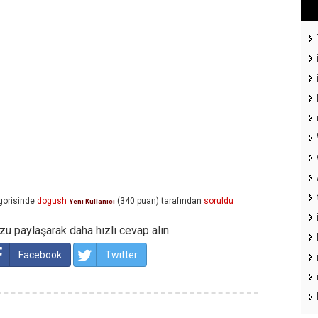
gorisinde
dogush
(
340
puan)
tarafından
soruldu
Yeni Kullanıcı
u paylaşarak daha hızlı cevap alın
Facebook
Twitter