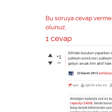
Bu soruya cevap vermek
olunuz
.
1 cevap
Sifirdan kurulum yaparken on
+1
yukleyin sonra osx i yukleyin.
oy
geliyor ancak trim aktif ha
23 Kasım 2013
worlduny
Anladığım kadarıyla ssd niz b
capacity=240GB
bende bunun 1
bulup destek bölümünden yazılı