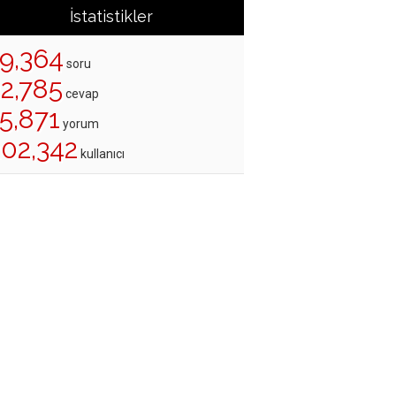
İstatistikler
19,364
soru
22,785
cevap
5,871
yorum
202,342
kullanıcı