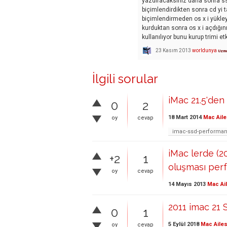
yazdıracaksınız daha sonra ssd
biçimlendirdikten sonra cd yi 
biçimlendirmeden os x i yükle
kurduktan sonra os x i açdığın
kullanılıyor bunu kurup trimi etk
23 Kasım 2013
worldunya
Uzm
İlgili sorular
iMac 21.5'de
0
2
18 Mart 2014
Mac Aile
oy
cevap
imac-ssd-performa
iMac lerde (2
+2
1
oluşması perf
oy
cevap
14 Mayıs 2013
Mac Ai
2011 imac 21
0
1
5 Eylül 2018
Mac Ailes
oy
cevap