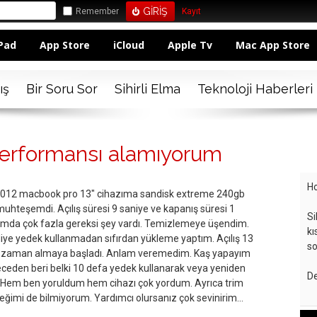
Remember
Kayıt
Pad
App Store
iCloud
Apple Tv
Mac App Store
ış
Bir Soru Sor
Sihirli Elma
Teknoloji Haberleri
performansı alamıyorum
Ho
012 macbook pro 13" cihazıma sandisk extreme 240gb
 muhteşemdi. Açılış süresi 9 saniye ve kapanış süresi 1
Si
umda çok fazla gereksi şey vardı. Temizlemeye üşendim.
kı
iye yedek kullanmadan sıfırdan yükleme yaptım. Açılış 13
so
ye zaman almaya başladı. Anlam veremedim. Kaş yapayım
ceden beri belki 10 defa yedek kullanarak veya yeniden
De
. Hem ben yoruldum hem cihazı çok yordum. Ayrıca trim
receğimi de bilmiyorum. Yardımcı olursanız çok sevinirim...