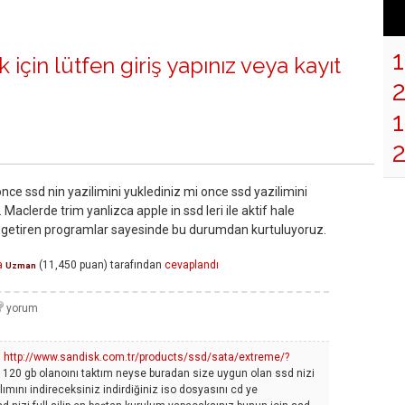
 için lütfen
giriş yapınız
veya
kayıt
1
ce ssd nin yazilimini yuklediniz mi once ssd yazilimini
 Maclerde trim yanlizca apple in ssd leri ile aktif hale
le getiren programlar sayesinde bu durumdan kurtuluyoruz.
a
(
11,450
puan)
tarafından
cevaplandı
Uzman
u
http://www.sandisk.com.tr/products/ssd/sata/extreme/?
20 gb olanoını taktım neyse buradan size uygun olan ssd nizi
mını indireceksiniz indirdiğiniz iso dosyasını cd ye