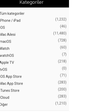
Kategoriler
Tüm kategoriler
(1,232)
iPhone / iPad
(46)
iOS
(11,480)
Mac Ailesi
(728)
macOS
(60)
Watch
(7)
watchOS
(218)
Apple TV
(0)
tvOS
(71)
iOS App Store
(283)
Mac App Store
(200)
iTunes Store
(283)
iCloud
(1,210)
Diğer