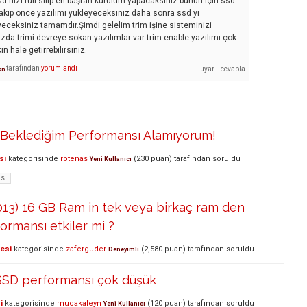
 nizi full silip en baştan kurulum yapacaksınız bunun için ssd
takıp önce yazılımı yükleyeceksiniz daha sonra ssd yi
yeceksiniz tamamdır.Şimdi gelelim trim işine sisteminizi
ızda trimi devreye sokan yazılımlar var trim enable yazılımı çok
in hale getirrebilirsiniz.
tarafından
yorumlandı
an
n Beklediğim Performansı Alamıyorum!
si
kategorisinde
rotenas
(
230
puan)
tarafından
soruldu
Yeni Kullanıcı
ns
013) 16 GB Ram in tek veya birkaç ram den
ormansı etkiler mi ?
lesi
kategorisinde
zaferguder
(
2,580
puan)
tarafından
soruldu
Deneyimli
 SSD performansı çok düşük
i
kategorisinde
mucakaleyn
(
120
puan)
tarafından
soruldu
Yeni Kullanıcı