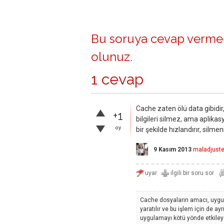
Bu soruya cevap vermek
olunuz
.
1 cevap
Cache zaten ölü data gibidir,
+1
bilgileri silmez, ama aplikas
oy
bir şekilde hızlandırır, silmen
9 Kasım 2013
maladjust
Cache dosyaların amacı, uygula
yaratılır ve bu işlem için de a
uygulamayı kötü yönde etkiley