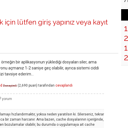
 için lütfen
giriş yapınız
veya
kayıt
1
 örneğin bir aplikasyonun yüklediği dosyaları siler, ama
yonu açmanız 1-2 saniye geç olabilir, ayrıca sistemi ciddi
izi tavsiye ederim...
ed
(
2,690
puan)
tarafından
cevaplandı
Deneyimli
mayı hızlandırmaktır, yoksa neden yaratılsın ki. Silerseniz, tekrar
yrıca bir zaman harcanır. Ama bazen, cache dosyalarının içeriğinde,
en bozulamalar olabilir, bu durumda o uygulamaya ait cache