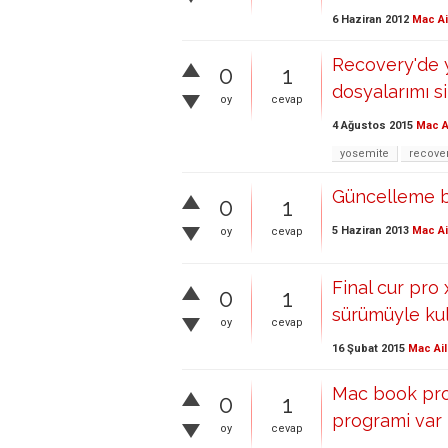
6 Haziran 2012
Mac Ai
Recovery'de 
0
1
dosyalarımı si
oy
cevap
4 Ağustos 2015
Mac A
yosemite
recove
Güncelleme bil
0
1
5 Haziran 2013
Mac Ai
oy
cevap
Final cur pro
0
1
sürümüyle ku
oy
cevap
16 Şubat 2015
Mac Ail
Mac book pro 
0
1
programi var
oy
cevap