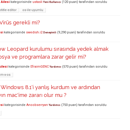
Ailesi
kategorisinde
ustasli
(
120
puan)
tarafından
soruldu
Yeni Kullanıcı
title-editor
os-ile-uyumlu
Virüs gerekli mi?
si
kategorisinde
swedish.i2
(
9,290
puan)
tarafından
soruldu
Deneyimli
w Leopard kurulumu sırasında yedek almak
osya ve programlara zarar gelir mi?
ilesi
kategorisinde
EfraimGENC
(
570
puan)
tarafından
soruldu
Yardımcı
um-x-os
Windows 8.1'i yanlış kurdum ve ardından
yın mac'ime zararı olur mu ?
esi
kategorisinde
Anoobserryan
(
750
puan)
tarafından
soruldu
Yardımcı