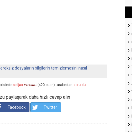
ereksiz dosyaların bilgilerin temizlemesini nasıl
risinde
seljax
(
420
puan)
tarafından
soruldu
Yardımcı
u paylaşarak daha hızlı cevap alın
Facebook
Twitter