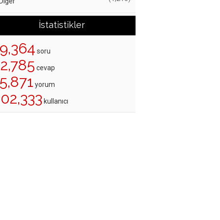
Diğer
İstatistikler
19,364
soru
22,785
cevap
5,871
yorum
202,333
kullanıcı