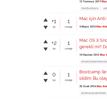
13 Temmuz 2017
Mac 
macbook-pro
sub
Mac için Anti-
+1
1
4 Mayıs 2014
Mac Aile
oy
cevap
Mac OS X Sno
+2
1
gerekli mi? D
oy
cevap
10 Haziran 2012
Mac A
snow-leopard-kurul
Bootcamp ile 
0
1
sildim. Bu ola
oy
cevap
25 Ocak 2016
Mac Ail
bootcamp-windows