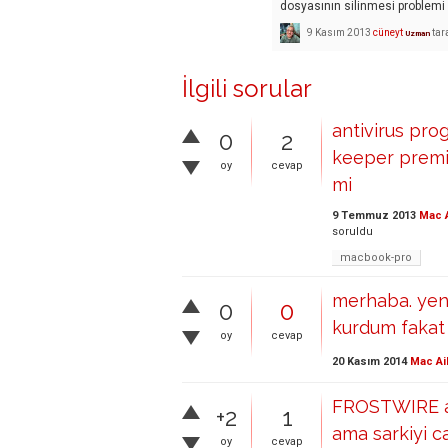
dosyasının silinmesi problemi
9 Kasım 2013
cüneyt
tar
Uzman
İlgili sorular
antivirus pro
0
2
keeper premiu
oy
cevap
mi
9 Temmuz 2013
Mac A
soruldu
macbook-pro
merhaba. yeni
0
0
kurdum fakat 
oy
cevap
20 Kasım 2014
Mac Ai
FROSTWIRE adl
+2
1
ama sarkiyi c
oy
cevap