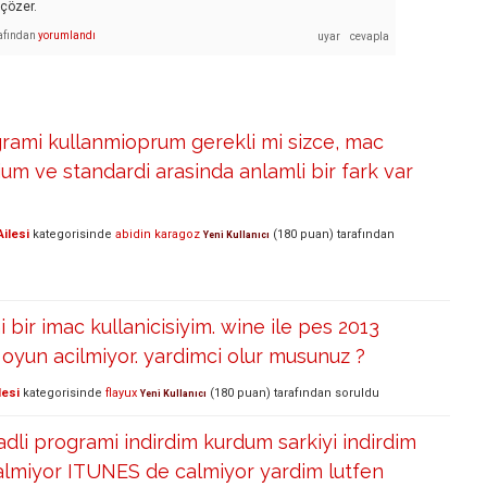
 çözer.
afından
yorumlandı
grami kullanmioprum gerekli mi sizce, mac
m ve standardi arasinda anlamli bir fark var
ilesi
kategorisinde
abidin karagoz
(
180
puan)
tarafından
Yeni Kullanıcı
 bir imac kullanicisiyim. wine ile pes 2013
oyun acilmiyor. yardimci olur musunuz ?
lesi
kategorisinde
flayux
(
180
puan)
tarafından
soruldu
Yeni Kullanıcı
i programi indirdim kurdum sarkiyi indirdim
almiyor ITUNES de calmiyor yardim lutfen