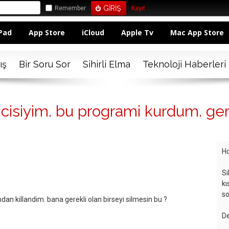
Remember
Kayıt
Pad
App Store
iCloud
Apple Tv
Mac App Store
ış
Bir Soru Sor
Sihirli Elma
Teknoloji Haberleri
icisiyim. bu programi kurdum. gere
Ho
Si
kı
so
an killandim. bana gerekli olan birseyi silmesin bu ?
De