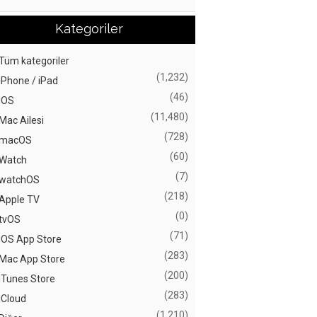
Kategoriler
Tüm kategoriler
(1,232)
iPhone / iPad
(46)
iOS
(11,480)
Mac Ailesi
(728)
macOS
(60)
Watch
(7)
watchOS
(218)
Apple TV
(0)
tvOS
(71)
iOS App Store
(283)
Mac App Store
(200)
iTunes Store
(283)
iCloud
(1,210)