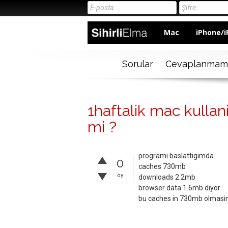
Mac
iPhone/i
Sorular
Cevaplanmam
1haftalik mac kullan
mi ?
programi baslattigimda
0
caches 730mb
oy
downloads 2.2mb
browser data 1.6mb diyor
bu caches in 730mb olmasind