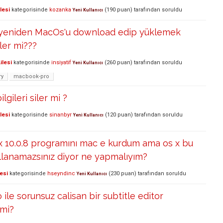
lesi
kategorisinde
kozanka
(
190
puan)
tarafından
soruldu
Yeni Kullanıcı
yeniden MacOs'u download edip yüklemek
ler mi???
ilesi
kategorisinde
insiyatif
(
260
puan)
tarafından
soruldu
Yeni Kullanıcı
ry
macbook-pro
gileri siler mi ?
lesi
kategorisinde
sinanbyr
(
120
puan)
tarafından
soruldu
Yeni Kullanıcı
 x 10.0.8 programını mac e kurdum ama os x bu
llanamazsınız diyor ne yapmalıyım?
esi
kategorisinde
hseyndinc
(
230
puan)
tarafından
soruldu
Yeni Kullanıcı
ile sorunsuz calisan bir subtitle editor
 mi?