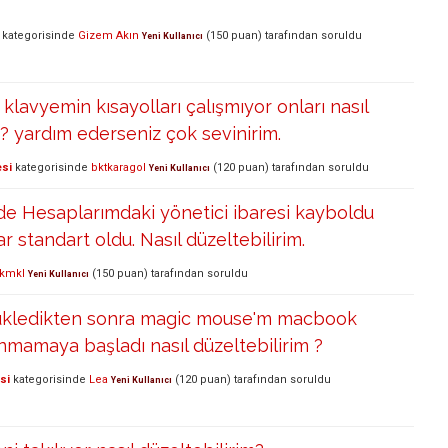
kategorisinde
Gizem Akın
(
150
puan)
tarafından
soruldu
Yeni Kullanıcı
lavyemin kısayolları çalışmıyor onları nasıl
m? yardım ederseniz çok sevinirim.
esi
kategorisinde
bktkaragol
(
120
puan)
tarafından
soruldu
Yeni Kullanıcı
de Hesaplarımdaki yönetici ibaresi kayboldu
ar standart oldu. Nasıl düzeltebilirim.
tkmkl
(
150
puan)
tarafından
soruldu
Yeni Kullanıcı
yükledikten sonra magic mouse'm macbook
mamaya başladı nasıl düzeltebilirim ?
si
kategorisinde
Lea
(
120
puan)
tarafından
soruldu
Yeni Kullanıcı