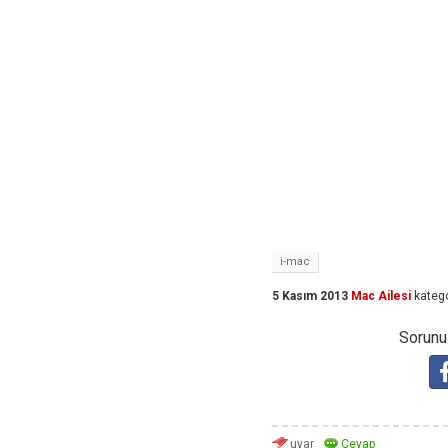
i-mac
5 Kasım 2013
Mac Ailesi
katego
Sorunuz