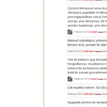
Yardımcı
Çözümü bilmiyorum ama oturu
olmadıysa (yapılabilir mi bil
yere kopayladıktan sonra) De
açmayı, yine olmuyorsa, dili İ
yeniden başlatmayı, yine olmad
5 Kasım 2013
cüneyt
ta
Uzman
Malesef söylediğiniz yöntemle
bilmem ama, yeniden bir adet 
6 Kasım 2013
sefarikan
tar
Yardımcı
Yeni bir kullanıcı açıp deneyeb
fotoğraflarınızı, müzikleriniz
kullanıcıda da karşınıza çıka
Belki bir sonraki güncellemede
6 Kasım 2013
cüneyt
ta
Uzman
Çok teşekkür ederim. Sizi de 
6 Kasım 2013
sefarikan
tar
Yardımcı
Aşağıdaki yöntemi bir deneyel