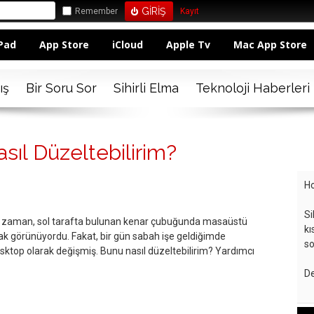
Remember
Kayıt
Pad
App Store
iCloud
Apple Tv
Mac App Store
ış
Bir Soru Sor
Sihirli Elma
Teknoloji Haberleri
sıl Düzeltebilirim?
Ho
Si
ım zaman, sol tarafta bulunan kenar çubuğunda masaüstü
kı
ak görünüyordu. Fakat, bir gün sabah işe geldiğimde
so
sktop olarak değişmiş. Bunu nasıl düzeltebilirim? Yardımcı
De