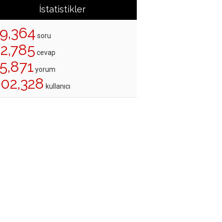
İstatistikler
19,364
soru
22,785
cevap
5,871
yorum
202,328
kullanıcı