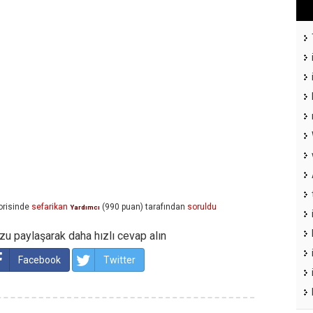
risinde
sefarikan
(
990
puan)
tarafından
soruldu
Yardımcı
u paylaşarak daha hızlı cevap alın
Facebook
Twitter