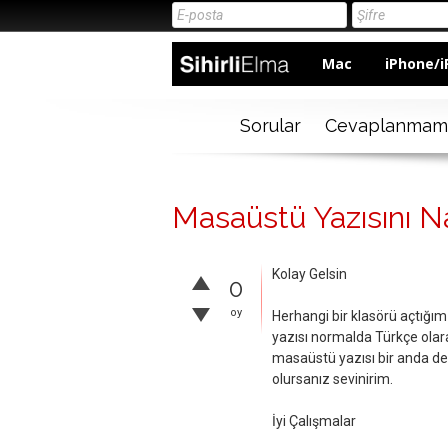
Mac
iPhone/i
Sorular
Cevaplanmam
Masaüstü Yazısını Na
Kolay Gelsin
0
oy
Herhangi bir klasörü açtığ
yazısı normalda Türkçe olar
masaüstü yazısı bir anda de
olursanız sevinirim.
İyi Çalışmalar