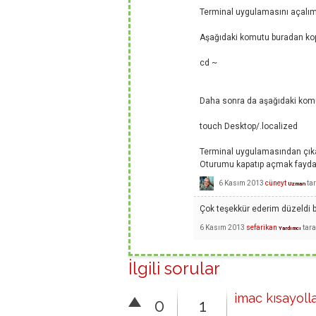
Terminal uygulamasını açalım
Aşağıdaki komutu buradan kopy
cd ~
Daha sonra da aşağıdaki komut
touch Desktop/.localized
Terminal uygulamasından çıkab
Oturumu kapatıp açmak faydalı 
6 Kasım 2013
cüneyt
ta
Uzman
Çok teşekkür ederim düzeldi b
6 Kasım 2013
sefarikan
tar
Yardımcı
İlgili sorular
imac kısayolla
0
1