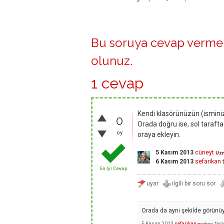
Bu soruya cevap vermek
olunuz
.
1 cevap
Kendi klasörünüzün (isminiz
0
Orada doğru ise, sol taraft
oy
oraya ekleyin.
5 Kasım 2013
cüneyt
Uz
6 Kasım 2013
sefarikan
t
En İyi Cevap
Orada da aynı şekilde görünüy
5 Kasım 2013
sefarikan
tar