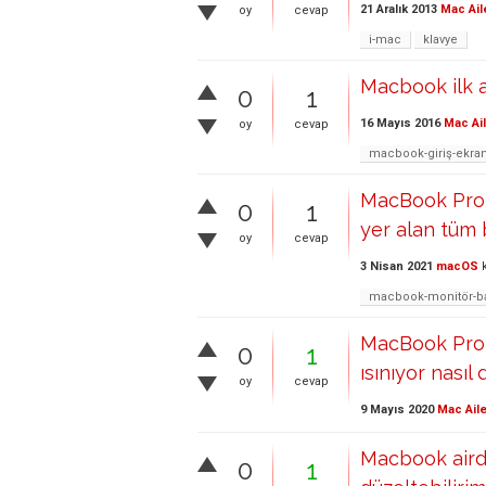
21 Aralık 2013
Mac Ail
oy
cevap
i-mac
klavye
Macbook ilk a
0
1
16 Mayıs 2016
Mac Ai
oy
cevap
macbook-giriş-ekra
MacBook Pro 
0
1
yer alan tüm 
oy
cevap
3 Nisan 2021
macOS
k
macbook-monitör-ba
MacBook Pro A
0
1
ısınıyor nasıl
oy
cevap
9 Mayıs 2020
Mac Aile
Macbook aird
0
1