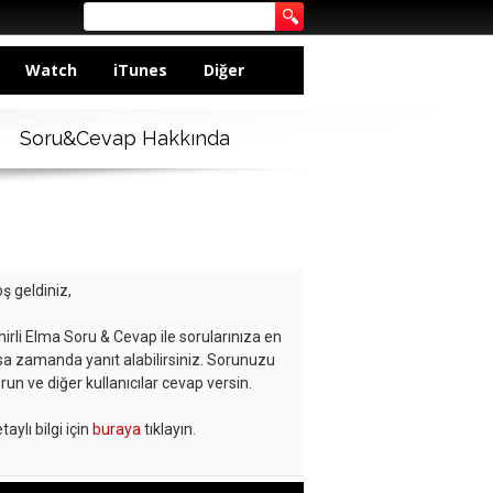
Watch
iTunes
Diğer
Soru&Cevap Hakkında
ş geldiniz,
hirli Elma Soru & Cevap ile sorularınıza en
sa zamanda yanıt alabilirsiniz. Sorunuzu
run ve diğer kullanıcılar cevap versin.
taylı bilgi için
buraya
tıklayın.