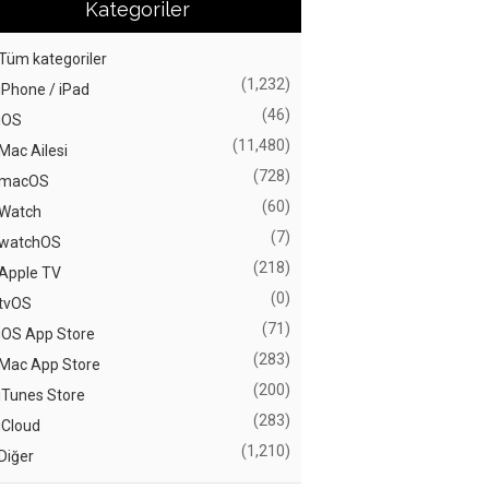
Kategoriler
Tüm kategoriler
(1,232)
iPhone / iPad
(46)
iOS
(11,480)
Mac Ailesi
(728)
macOS
(60)
Watch
(7)
watchOS
(218)
Apple TV
(0)
tvOS
(71)
iOS App Store
(283)
Mac App Store
(200)
iTunes Store
(283)
iCloud
(1,210)
Diğer