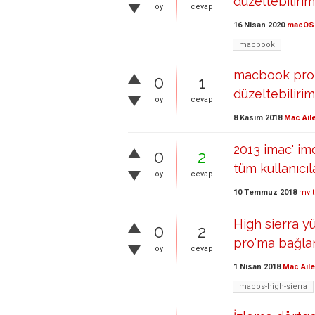
düzeltebilirim
oy
cevap
16 Nisan 2020
macOS
macbook
macbook pro k
0
1
düzeltebiliri
oy
cevap
8 Kasım 2018
Mac Ail
2013 imac' im
0
2
tüm kullanıcıl
oy
cevap
10 Temmuz 2018
mvl
High sierra 
0
2
pro'ma bağlan
oy
cevap
1 Nisan 2018
Mac Aile
macos-high-sierra