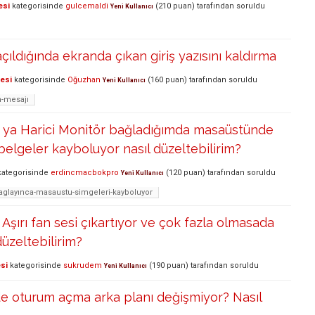
esi
kategorisinde
gulcemaldi
(
210
puan)
tarafından
soruldu
Yeni Kullanıcı
çıldığında ekranda çıkan giriş yazısını kaldırma
lesi
kategorisinde
Oğuzhan
(
160
puan)
tarafından
soruldu
Yeni Kullanıcı
n-mesajı
ya Harici Monitör bağladığımda masaüstünde
belgeler kayboluyor nasıl düzeltebilirim?
ategorisinde
erdincmacbokpro
(
120
puan)
tarafından
soruldu
Yeni Kullanıcı
glayınca-masaustu-simgeleri-kayboluyor
şırı fan sesi çıkartıyor ve çok fazla olmasada
 düzeltebilirim?
si
kategorisinde
sukrudem
(
190
puan)
tarafından
soruldu
Yeni Kullanıcı
e oturum açma arka planı değişmiyor? Nasıl