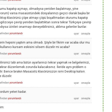
mu kapatıp açmayı, olmadıysa yeniden başlatmayı, yine
miyorum) varsa masaüstündeki dosyalarınızı geçici olarak başka bir
sktop klasörünü çöpe atmayı çöpü boşaltmadan oturumu kapatıp
ngilizceye çevrip yeniden başlattıktan sonra tekrar Türkçeye çevirip
ıysa izinleri onarmayı deneyebilirsiniz, aklıma gelenler bunlar.
rafından
yorumlandı
rin hepsini yaptım ama olmadı. Şöyle bir fikrim var acaba olur mu
kullanıcı kursam eskisini silsem düzelir mi acaba?
afından
yorumlandı
ilirsiniz tabi ama bütün ayarlarınızı tekrar yapmak ve belgelerinizi,
i tekrar düzenlemek zorunda kalacaksınız. İleride aynı problem o
bilir. Bence bırakın Masaüstü klasörünüzün ismi Desktop kalsın.
 düzelir.
rafından
yorumlandı
yordum yeteri kadar.
afından
yorumlandı
im: