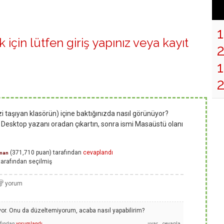
 için lütfen
giriş yapınız
veya
kayıt
1
i taşıyan klasörün) içine baktığınızda nasıl görünüyor?
a Desktop yazanı oradan çıkartın, sonra ismi Masaüstü olanı
(
371,710
puan)
tarafından
cevaplandı
man
arafından
seçilmiş
or. Onu da düzeltemiyorum, acaba nasıl yapabilirim?
afından
yorumlandı