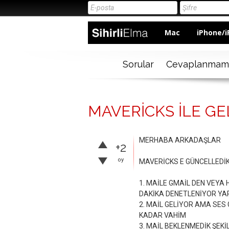
Mac
iPhone/i
Sorular
Cevaplanmam
MAVERİCKS İLE GEL
MERHABA ARKADAŞLAR
+2
oy
MAVERİCKS E GÜNCELLEDİKT
1. MAİLE GMAİL DEN VEYA
DAKİKA DENETLENİYOR YA
2. MAİL GELİYOR AMA SES
KADAR VAHİM
3. MAİL BEKLENMEDİK ŞEK