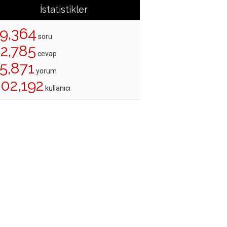
İstatistikler
19,364
soru
22,785
cevap
5,871
yorum
202,192
kullanıcı