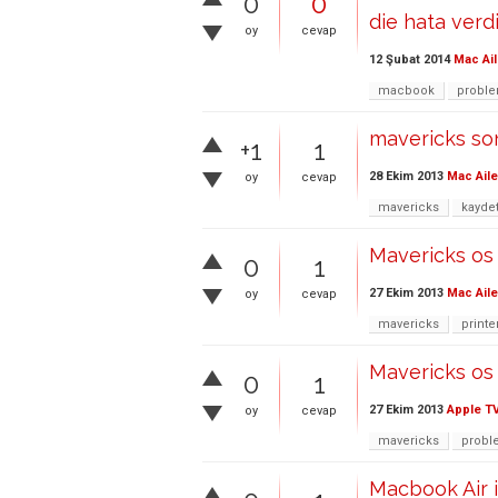
0
0
die hata verdi
oy
cevap
12 Şubat 2014
Mac Ail
macbook
probl
mavericks so
+1
1
28 Ekim 2013
Mac Aile
oy
cevap
mavericks
kayde
Mavericks os 
0
1
27 Ekim 2013
Mac Aile
oy
cevap
mavericks
printe
Mavericks os 
0
1
27 Ekim 2013
Apple T
oy
cevap
mavericks
probl
Macbook Air 