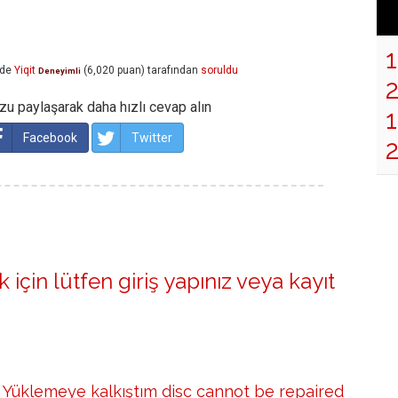
nde
Yiqit
(
6,020
puan)
tarafından
soruldu
Deneyimli
u paylaşarak daha hızlı cevap alın
1
Facebook
Twitter
 için lütfen
giriş yapınız
veya
kayıt
 Yüklemeye kalkıştım disc cannot be repaired