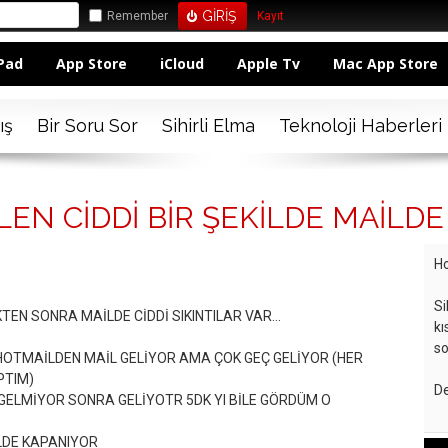
Remember
Kayıt
Pad
App Store
iCloud
Apple Tv
Mac App Store
ış
Bir Soru Sor
Sihirli Elma
Teknoloji Haberleri
EN CİDDİ BİR ŞEKİLDE MAİLDE 
Ho
Si
EN SONRA MAİLDE CİDDİ SIKINTILAR VAR...
kı
so
 HOTMAİLDEN MAİL GELİYOR AMA ÇOK GEÇ GELİYOR (HER
PTIM)
De
 GELMİYOR SONRA GELİYOTR 5DK YI BİLE GÖRDÜM O
İLDE KAPANIYOR