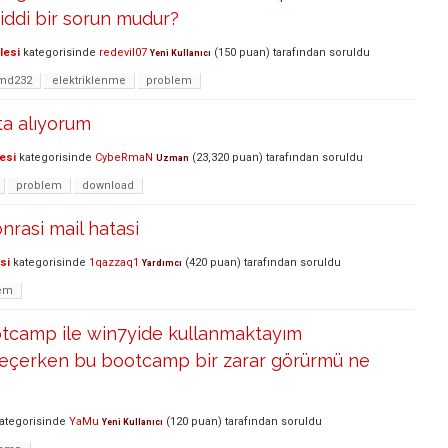
ciddi bir sorun mudur?
lesi
kategorisinde
redevil07
(
150
puan)
tarafından
soruldu
Yeni Kullanıcı
md232
elektriklenme
problem
ta alıyorum
esi
kategorisinde
CybeRmaN
(
23,320
puan)
tarafından
soruldu
Uzman
problem
download
nrasi mail hatasi
si
kategorisinde
1qazzaq1
(
420
puan)
tarafından
soruldu
Yardımcı
em
tcamp ile win7yide kullanmaktayım
eçerken bu bootcamp bir zarar görürmü ne
ategorisinde
YaMu
(
120
puan)
tarafından
soruldu
Yeni Kullanıcı