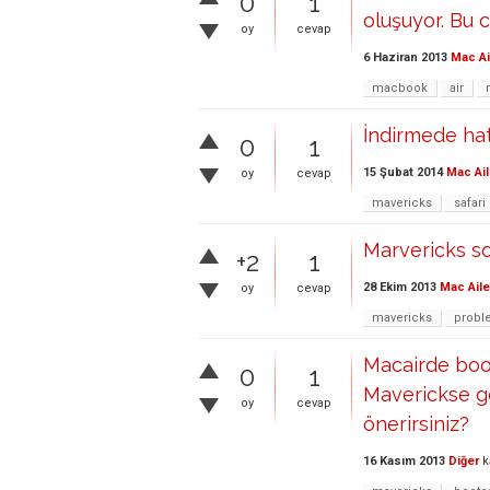
0
1
oluşuyor. Bu 
oy
cevap
6 Haziran 2013
Mac Ai
macbook
air
İndirmede ha
0
1
15 Şubat 2014
Mac Ail
oy
cevap
mavericks
safari
Marvericks so
+2
1
28 Ekim 2013
Mac Aile
oy
cevap
mavericks
probl
Macairde boo
0
1
Maverickse g
oy
cevap
önerirsiniz?
16 Kasım 2013
Diğer
k