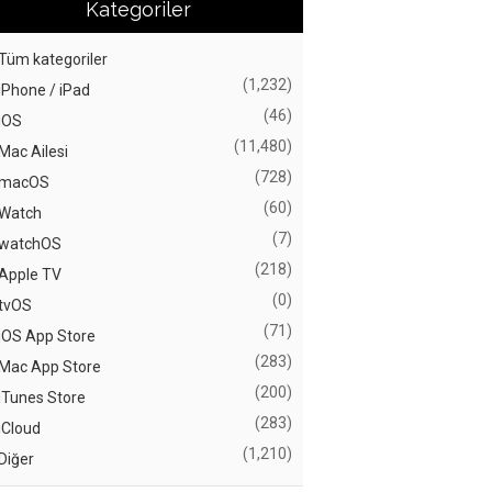
Kategoriler
Tüm kategoriler
(1,232)
iPhone / iPad
(46)
iOS
(11,480)
Mac Ailesi
(728)
macOS
(60)
Watch
(7)
watchOS
(218)
Apple TV
(0)
tvOS
(71)
iOS App Store
(283)
Mac App Store
(200)
iTunes Store
(283)
iCloud
(1,210)
Diğer