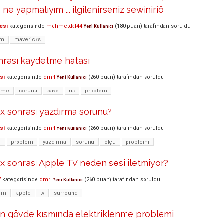
 ne yapmalıyım ... ilgilenirseniz sewiniriö
esi
kategorisinde
mehmetdal44
(
180
puan)
tarafından
soruldu
Yeni Kullanıcı
em
mavericks
nrası kaydetme hatası
si
kategorisinde
dmrl
(
260
puan)
tarafından
soruldu
Yeni Kullanıcı
tme
sorunu
save
us
problem
x sonrası yazdırma sorunu?
si
kategorisinde
dmrl
(
260
puan)
tarafından
soruldu
Yeni Kullanıcı
r
problem
yazdırma
sorunu
ölçü
problemi
x sonrası Apple TV neden sesi iletmiyor?
V
kategorisinde
dmrl
(
260
puan)
tarafından
soruldu
Yeni Kullanıcı
em
apple
tv
surround
in gövde kısmında elektriklenme problemi