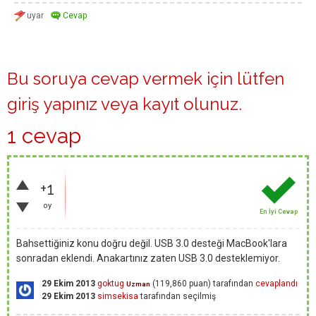
Bu soruya cevap vermek için lütfen
giriş yapınız
veya
kayıt olunuz
.
1 cevap
+1
oy
En İyi Cevap
Bahsettiğiniz konu doğru değil. USB 3.0 desteği MacBook'lara
sonradan eklendi. Anakartınız zaten USB 3.0 desteklemiyor.
29 Ekim 2013
goktug
(
119,860
puan)
tarafından
cevaplandı
Uzman
29 Ekim 2013
simsekisa
tarafından
seçilmiş