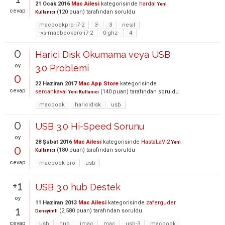
21 Ocak 2016
Mac Ailesi
kategorisinde
hardal
Yeni
cevap
(
120
puan)
tarafından
soruldu
Kullanıcı
macbookpro-i7-2
3-
3
nesil
-vs-macbookpro-i7-2
0-ghz-
4
0
Harici Disk Okumama veya USB
oy
3.0 Problemi
0
22 Haziran 2017
Mac App Store
kategorisinde
cevap
sercankaval
(
140
puan)
tarafından
soruldu
Yeni Kullanıcı
macbook
haricidisk
usb
0
USB 3.0 Hi-Speed Sorunu
oy
28 Şubat 2016
Mac Ailesi
kategorisinde
HastaLaVi2
Yeni
0
(
180
puan)
tarafından
soruldu
Kullanıcı
cevap
macbook-pro
usb
+1
USB 3.0 hub Destek
oy
11 Haziran 2013
Mac Ailesi
kategorisinde
zaferguder
1
(
2,580
puan)
tarafından
soruldu
Deneyimli
cevap
usb
hub
imac
mac
usb-3
macbook