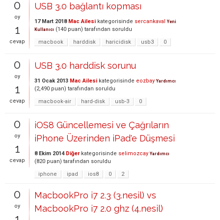
0
USB 3.0 bağlantı kopması
oy
17 Mart 2018
Mac Ailesi
kategorisinde
sercankaval
Yeni
1
(
140
puan)
tarafından
soruldu
Kullanıcı
cevap
macbook
harddisk
haricidisk
usb3
0
0
USB 3.0 harddisk sorunu
oy
31 Ocak 2013
Mac Ailesi
kategorisinde
eozbay
Yardımcı
1
(
2,490
puan)
tarafından
soruldu
cevap
macbook-air
hard-disk
usb-3
0
0
iOS8 Güncellemesi ve Çağrıların
oy
iPhone Üzerinden iPad'e Düşmesi
1
8 Ekim 2014
Diğer
kategorisinde
selimozcay
Yardımcı
cevap
(
820
puan)
tarafından
soruldu
iphone
ipad
ios8
0
2
0
MacbookPro i7 2.3 (3.nesil) vs
oy
MacbookPro i7 2.0 ghz (4.nesil)
1