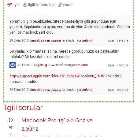
Yorumun için teşekkürler. Sitede destekliyor gibi göründüğü için
yazdım. Yapılandırma ayara yorumu da yine Apple sitesindendi. Sanırım
yeni bir macbook şart oldu.
29 Ekim 2013
simsekisa
tarafından
yorumlandı
Yeni Kullanıcı
Bir yanlışlık olmaması adına, nerede gördüğünüzü de paylaşabilir
misiniz? Bir kez daha kontrol edelim.
29 Ekim 2013
goktug
tarafından
yorumlandı
Uzman
http://support.apple.com/kb/HT5172?viewlocale=tr_TR#7
linkinde 7
numaralı madde.
29 Ekim 2013
simsekisa
tarafından
yorumlandı
Yeni Kullanıcı
İlgili sorular
0
Macbook Pro 15" 2.0 Ghz vs
oy
2.3Ghz
1