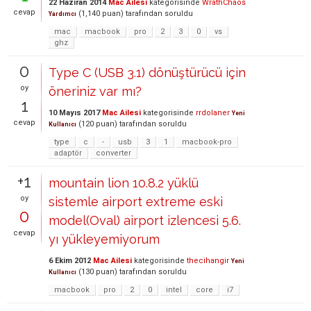
22 Haziran 2014
Mac Ailesi
kategorisinde
WrathChaos
cevap
(
1,140
puan)
tarafından
soruldu
Yardımcı
mac
macbook
pro
2
3
0
vs
ghz
0
Type C (USB 3.1) dönüştürücü için
oy
öneriniz var mı?
1
10 Mayıs 2017
Mac Ailesi
kategorisinde
rrdolaner
Yeni
cevap
(
120
puan)
tarafından
soruldu
Kullanıcı
type
c
-
usb
3
1
macbook-pro
adaptör
converter
+1
mountain lion 10.8.2 yüklü
oy
sistemle airport extreme eski
0
model(Oval) airport izlencesi 5.6.
cevap
yı yükleyemiyorum
6 Ekim 2012
Mac Ailesi
kategorisinde
thecihangir
Yeni
(
130
puan)
tarafından
soruldu
Kullanıcı
macbook
pro
2
0
intel
core
i7