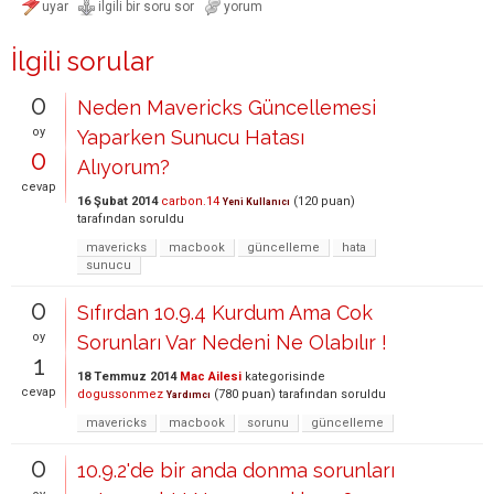
İlgili sorular
0
Neden Mavericks Güncellemesi
oy
Yaparken Sunucu Hatası
0
Alıyorum?
cevap
16 Şubat 2014
carbon.14
(
120
puan)
Yeni Kullanıcı
tarafından
soruldu
mavericks
macbook
güncelleme
hata
sunucu
0
Sıfırdan 10.9.4 Kurdum Ama Cok
oy
Sorunları Var Nedeni Ne Olabılır !
1
18 Temmuz 2014
Mac Ailesi
kategorisinde
cevap
dogussonmez
(
780
puan)
tarafından
soruldu
Yardımcı
mavericks
macbook
sorunu
güncelleme
0
10.9.2'de bir anda donma sorunları