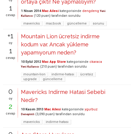
oy
ortaya çıktı! Ne yapmalılıyım?
1
1 Nisan 2014
Mac Ailesi
kategorisinde
dengdeng
Yeni
cevap
(
120
puan)
tarafından
soruldu
Kullanıcı
mavericks
macbook
güncelleme
sorunu
+1
Mountain Lion ücretsiz indirme
oy
kodum var. Ancak yükleme
1
yapamıyorum neden?
cevap
10 Eylül 2012
Mac App Store
kategorisinde
ckaraca
(
210
puan)
tarafından
soruldu
Yeni Kullanıcı
mountain-lion
indirme-hatası
ücretsiz
upgrade
güncelleme
0
Mavericks Indirme Hatasi Sebebi
oy
Nedir?
2
10 Kasım 2013
Mac Ailesi
kategorisinde
ygurbuz
cevap
(
3,090
puan)
tarafından
soruldu
Deneyimli
mavericks
indirme-hatası