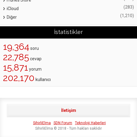
iTunes Store
(283)
iCloud
(1,210)
Diğer
İstatistikler
19,364
soru
22,785
cevap
15,871
yorum
202,170
kullanıcı
İletişim
SihirliElma
SDN Forum
Teknoloji Haberleri
SihirliElma © 2018 - Tüm hakları saklıdır