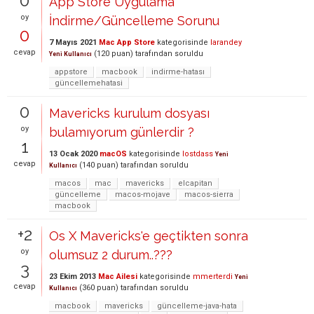
0
App Store Uygulama
oy
İndirme/Güncelleme Sorunu
0
7 Mayıs 2021
Mac App Store
kategorisinde
larandey
cevap
(
120
puan)
tarafından
soruldu
Yeni Kullanıcı
appstore
macbook
indirme-hatası
güncellemehatasi
0
Mavericks kurulum dosyası
oy
bulamıyorum günlerdir ?
1
13 Ocak 2020
macOS
kategorisinde
lostdass
Yeni
cevap
(
140
puan)
tarafından
soruldu
Kullanıcı
macos
mac
mavericks
elcapitan
güncelleme
macos-mojave
macos-sierra
macbook
+2
Os X Mavericks'e geçtikten sonra
oy
olumsuz 2 durum..???
3
23 Ekim 2013
Mac Ailesi
kategorisinde
mmerterdi
Yeni
cevap
(
360
puan)
tarafından
soruldu
Kullanıcı
macbook
mavericks
güncelleme-java-hata