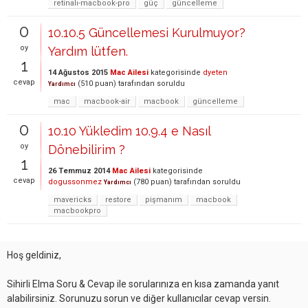
retinalı-macbook-pro
güç
güncelleme
0
10.10.5 Güncellemesi Kurulmuyor?
oy
Yardım lütfen.
1
14 Ağustos 2015
Mac Ailesi
kategorisinde
dyeten
cevap
(
510
puan)
tarafından
soruldu
Yardımcı
mac
macbook-air
macbook
güncelleme
0
10.10 Yükledim 10.9.4 e Nasıl
oy
Dönebilirim ?
1
26 Temmuz 2014
Mac Ailesi
kategorisinde
cevap
dogussonmez
(
780
puan)
tarafından
soruldu
Yardımcı
mavericks
restore
pişmanım
macbook
macbookpro
Hoş geldiniz,
Sihirli Elma Soru & Cevap ile sorularınıza en kısa zamanda yanıt
alabilirsiniz. Sorunuzu sorun ve diğer kullanıcılar cevap versin.