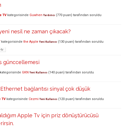
m
e TV
kategorisinde
Guwhen
(
770
puan)
tarafından
soruldu
Yardımcı
yeni nesil ne zaman çıkacak?
V
kategorisinde
the Apple
(
130
puan)
tarafından
soruldu
Yeni Kullanıcı
-tv
s günccellemesi
kategorisinde
GKN
(
140
puan)
tarafından
soruldu
Yeni Kullanıcı
Ethernet bağlantısı sinyal çok düşük
e TV
kategorisinde
Cezmi
(
120
puan)
tarafından
soruldu
Yeni Kullanıcı
aldığım Apple Tv için priz dönüştürücüsü
irsin.