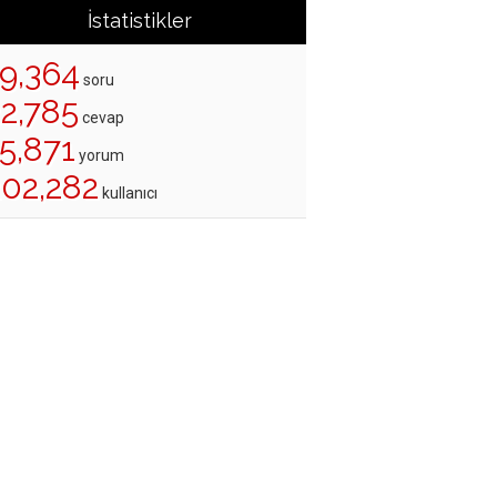
İstatistikler
19,364
soru
22,785
cevap
5,871
yorum
202,282
kullanıcı