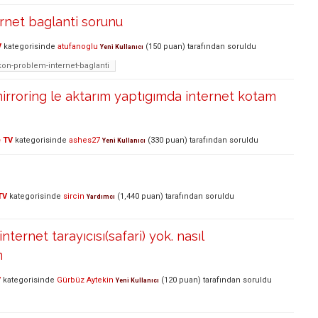
rnet baglanti sorunu
V
kategorisinde
atufanoglu
(
150
puan)
tarafından
soruldu
Yeni Kullanıcı
kon-problem-internet-baglanti
irroring le aktarım yaptıgımda internet kotam
 TV
kategorisinde
ashes27
(
330
puan)
tarafından
soruldu
Yeni Kullanıcı
TV
kategorisinde
sircin
(
1,440
puan)
tarafından
soruldu
Yardımcı
nternet tarayıcısı(safari) yok. nasıl
m
V
kategorisinde
Gürbüz Aytekin
(
120
puan)
tarafından
soruldu
Yeni Kullanıcı