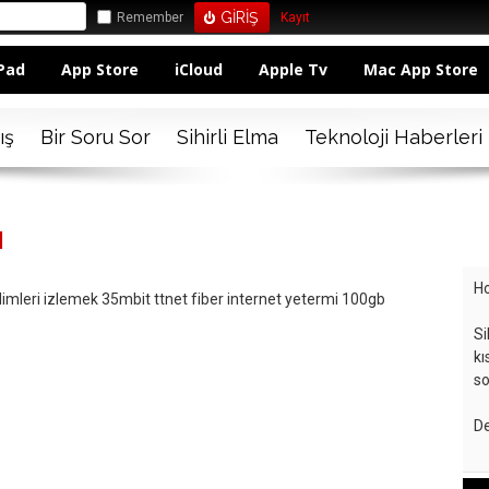
Remember
Kayıt
Pad
App Store
iCloud
Apple Tv
Mac App Store
ış
Bir Soru Sor
Sihirli Elma
Teknoloji Haberleri
ı
Ho
flimleri izlemek 35mbit ttnet fiber internet yetermi 100gb
Si
kı
so
De