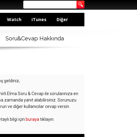
Watch
iTunes
Diğer
Soru&Cevap Hakkında
ş geldiniz,
hirli Elma Soru & Cevap ile sorularınıza en
sa zamanda yanıt alabilirsiniz. Sorunuzu
run ve diğer kullanıcılar cevap versin.
taylı bilgi için
buraya
tıklayın.