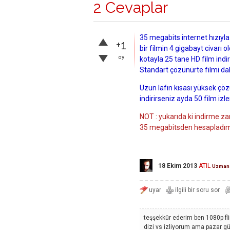
2 Cevaplar
35 megabits internet hızıyl
+1
bir filmin 4 gigabayt civarı 
oy
kotayla 25 tane HD film indir
Standart çözünürte filmi dah
Uzun lafın kısası yüksek çöz
indirirseniz ayda 50 film izl
NOT : yukarıda ki indirme zam
35 megabitsden hesapladı
18 Ekim 2013
ATIL
Uzman
teşşekkür ederim ben 1080p fli
dizi vs izliyorum ama pazar gü