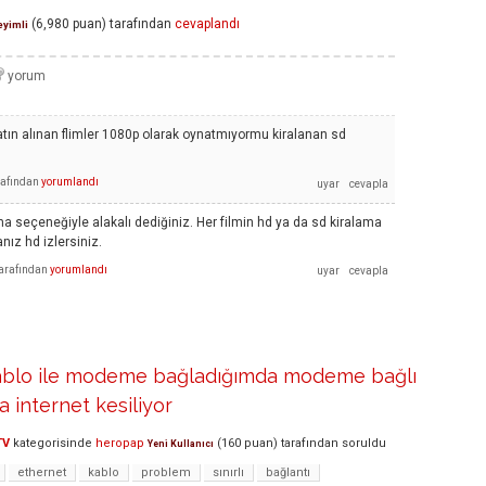
(
6,980
puan)
tarafından
cevaplandı
yimli
satın alınan flimler 1080p olarak oynatmıyormu kiralanan sd
rafından
yorumlandı
ma seçeneğiyle alakalı dediğiniz. Her filmin hd ya da sd kiralama
nız hd izlersiniz.
arafından
yorumlandı
kablo ile modeme bağladığımda modeme bağlı
a internet kesiliyor
TV
kategorisinde
heropap
(
160
puan)
tarafından
soruldu
Yeni Kullanıcı
ethernet
kablo
problem
sınırlı
bağlantı