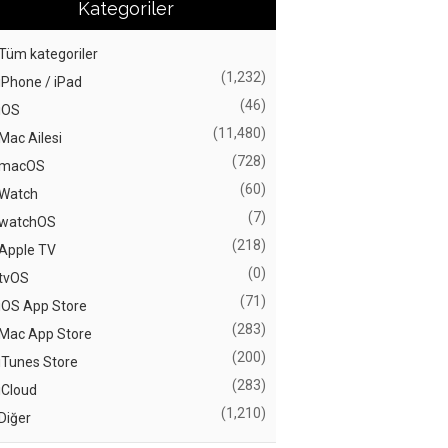
Kategoriler
Tüm kategoriler
(1,232)
iPhone / iPad
(46)
iOS
(11,480)
Mac Ailesi
(728)
macOS
(60)
Watch
(7)
watchOS
(218)
Apple TV
(0)
tvOS
(71)
iOS App Store
(283)
Mac App Store
(200)
iTunes Store
(283)
iCloud
(1,210)
Diğer