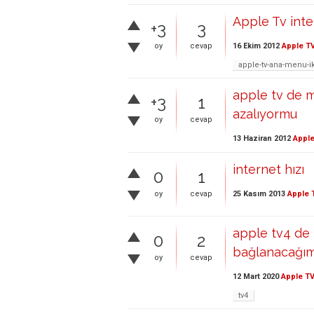
Apple Tv inte
+3
3
16 Ekim 2012
Apple T
oy
cevap
apple-tv-ana-menu-i
apple tv de m
+3
1
azalıyormu
oy
cevap
13 Haziran 2012
Apple
internet hızı
0
1
25 Kasım 2013
Apple 
oy
cevap
apple tv4 de i
0
2
bağlanacağı
oy
cevap
12 Mart 2020
Apple T
tv4