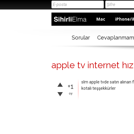
Mac
iPhone/i
Sorular
Cevaplanmam
apple tv internet hız
slm apple tvde satın alınan 
+1
kotalı teşşekkürler
oy