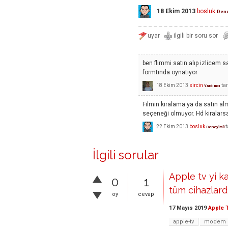
18 Ekim 2013
bosluk
Dene
ben flimmi satın alıp izlicem 
formtında oynatıyor
18 Ekim 2013
sircin
ta
Yardımcı
Filmin kiralama ya da satın al
seçeneği olmuyor. Hd kiralarsa
22 Ekim 2013
bosluk
t
Deneyimli
İlgili sorular
Apple tv yi 
0
1
tüm cihazlard
oy
cevap
17 Mayıs 2019
Apple 
apple-tv
modem