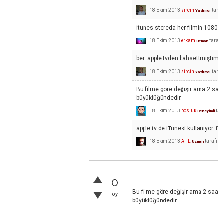
18 Ekim 2013
sircin
ta
Yardımcı
itunes storeda her filmin 1080
18 Ekim 2013
erkam
tar
Uzman
ben apple tvden bahsettmiştim
18 Ekim 2013
sircin
ta
Yardımcı
Bu filme göre değişir ama 2 saa
büyüklüğündedir.
18 Ekim 2013
bosluk
t
Deneyimli
apple tv de iTunesi kullanıyor
18 Ekim 2013
ATIL
taraf
Uzman
0
Bu filme göre değişir ama 2 saat
oy
büyüklüğündedir.