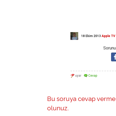
18 Ekim 2013
Apple TV
Sorunuz
Bu soruya cevap vermek
olunuz
.