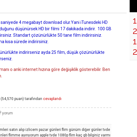
a saniyede 4 megabayt download olur.Yani iTunesdeki HD
olduğunu düşünürsek HD bir filmi 17 dakikada indirir. 100 GB
irsiniz. Standart çözünürlükte 50 tane film indirirsiniz.
1
a kısa sürede indirirsiniz.
ünürlükte indirirseniz ayda 25 film, düşük çözünürlükte
erseniz.
anı o anki internet hızına göre değişiklik gösterebilir. Ben
m.
(
54,570
puan)
tarafından
cevaplandı
mleri satın alıp izlicem pazar günleri flim günüm diğer günler tvde
nleri flimme ayırıyorum apple tvde 1080p flim kaç gb bilginiz varmı