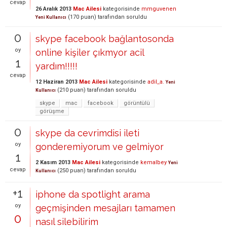
cevap
26 Aralık 2013
Mac Ailesi
kategorisinde
mmguvenen
(
170
puan)
tarafından
soruldu
Yeni Kullanıcı
0
skype facebook bağlantosonda
oy
online kişiler çıkmyor acil
1
yardım!!!!!
cevap
12 Haziran 2013
Mac Ailesi
kategorisinde
adil_a.
Yeni
(
210
puan)
tarafından
soruldu
Kullanıcı
skype
mac
facebook
görüntülü
görüşme
0
skype da cevrimdisi ileti
oy
gonderemiyorum ve gelmiyor
1
2 Kasım 2013
Mac Ailesi
kategorisinde
kemalbey
Yeni
cevap
(
250
puan)
tarafından
soruldu
Kullanıcı
+1
iphone da spotlight arama
oy
geçmişinden mesajları tamamen
0
nasıl silebilirim