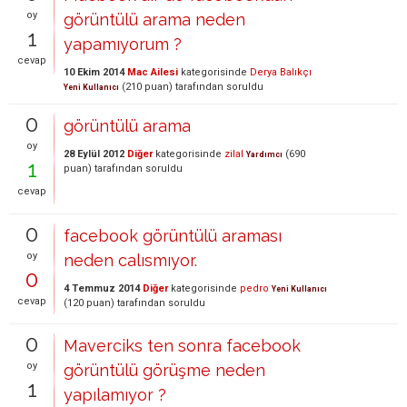
oy
görüntülü arama neden
1
yapamıyorum ?
cevap
10 Ekim 2014
Mac Ailesi
kategorisinde
Derya Balıkçı
(
210
puan)
tarafından
soruldu
Yeni Kullanıcı
0
görüntülü arama
oy
28 Eylül 2012
Diğer
kategorisinde
zilal
(
690
Yardımcı
1
puan)
tarafından
soruldu
cevap
0
facebook görüntülü araması
oy
neden calısmıyor.
0
4 Temmuz 2014
Diğer
kategorisinde
pedro
Yeni Kullanıcı
cevap
(
120
puan)
tarafından
soruldu
0
Maverciks ten sonra facebook
oy
görüntülü görüşme neden
1
yapılamıyor ?