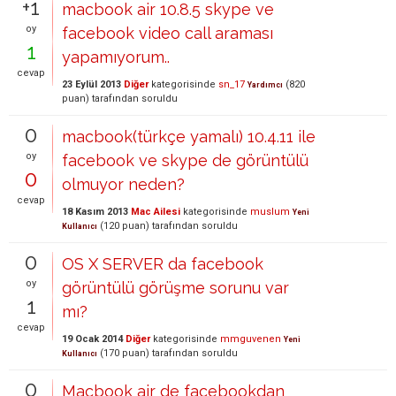
+1
macbook air 10.8.5 skype ve
oy
facebook video call araması
1
yapamıyorum..
cevap
23 Eylül 2013
Diğer
kategorisinde
sn_17
(
820
Yardımcı
puan)
tarafından
soruldu
0
macbook(türkçe yamalı) 10.4.11 ile
oy
facebook ve skype de görüntülü
0
olmuyor neden?
cevap
18 Kasım 2013
Mac Ailesi
kategorisinde
muslum
Yeni
(
120
puan)
tarafından
soruldu
Kullanıcı
0
OS X SERVER da facebook
oy
görüntülü görüşme sorunu var
1
mı?
cevap
19 Ocak 2014
Diğer
kategorisinde
mmguvenen
Yeni
(
170
puan)
tarafından
soruldu
Kullanıcı
0
Macbook air de facebookdan