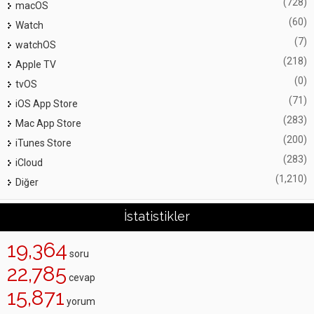
(728)
macOS
(60)
Watch
(7)
watchOS
(218)
Apple TV
(0)
tvOS
(71)
iOS App Store
(283)
Mac App Store
(200)
iTunes Store
(283)
iCloud
(1,210)
Diğer
İstatistikler
19,364
soru
22,785
cevap
15,871
yorum