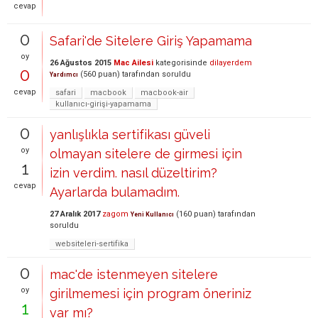
cevap
0
Safari'de Sitelere Giriş Yapamama
oy
26 Ağustos 2015
Mac Ailesi
kategorisinde
dilayerdem
0
(
560
puan)
tarafından
soruldu
Yardımcı
cevap
safari
macbook
macbook-air
kullanıcı-girişi-yapamama
0
yanlışlıkla sertifikası güveli
oy
olmayan sitelere de girmesi için
1
izin verdim. nasıl düzeltirim?
cevap
Ayarlarda bulamadım.
27 Aralık 2017
zagom
(
160
puan)
tarafından
Yeni Kullanıcı
soruldu
websiteleri-sertifika
0
mac'de istenmeyen sitelere
oy
girilmemesi için program öneriniz
1
var mı?