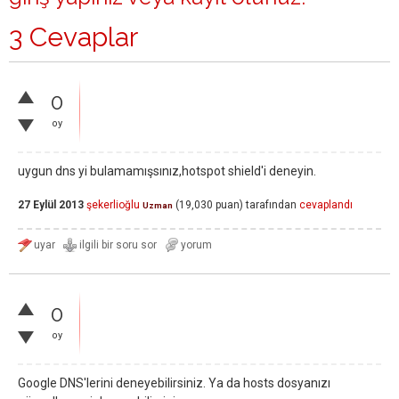
3 Cevaplar
0
oy
uygun dns yi bulamamışsınız,hotspot shield'i deneyin.
27 Eylül 2013
şekerlioğlu
(
19,030
puan)
tarafından
cevaplandı
Uzman
0
oy
Google DNS'lerini deneyebilirsiniz. Ya da hosts dosyanızı