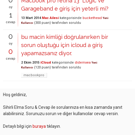
Macbook pro retina 13" Logic ve
oy
Garageband e giriş için yeterli mi?
1
13 Mart 2014
Mac Ailesi
kategorisinde
buckethead
Yeni
cevap
(
300
puan)
tarafından
soruldu
Kullanıcı
0
bu macin kimliği doğrulanırken bir
oy
sorun oluştuğu için icloud a giriş
0
yapamazsanız diyor.
cevap
2 Ekim 2015
iCloud
kategorisinde
didemxea
Yeni
(
120
puan)
tarafından
soruldu
Kullanıcı
macbookpro
Hoş geldiniz,
Sihirli Elma Soru & Cevap ile sorularınıza en kısa zamanda yanıt
alabilirsiniz. Sorunuzu sorun ve diğer kullanıcılar cevap versin.
Detaylı bilgi için
buraya
tıklayın.