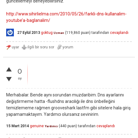
güncellemeyi deneyebilirsiniz.
http://www.sihirlielma.com/2010/05/26/farkli-dns-kullanalim-
youtube’a-baglanalim/
27 Eylül 2013
goktug
(
119,860
puan)
tarafından
cevaplandı
Uzman
0
oy
Merhabalar. Bende aynı sorundan muzdaribim. Dns ayarlarını
değiştirmeme hatta -flushdns aracılığı ile dns önbelleğini
temizlememe rağmen grooveshark lastfm gibi sitelere hala giriş
yapamamaktayım. Yardımcı olursanız sevinirim.
15 Mart 2014
genuine
(
440
puan)
tarafından
cevaplandı
Yardımcı