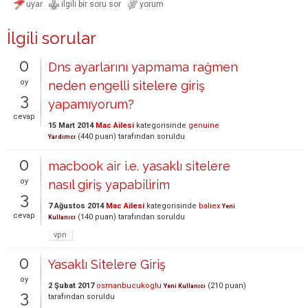
İlgili sorular
0
Dns ayarlarını yapmama rağmen
oy
neden engelli sitelere giriş
3
yapamıyorum?
cevap
15 Mart 2014
Mac Ailesi
kategorisinde
genuine
(
440
puan)
tarafından
soruldu
Yardımcı
0
macbook air i.e. yasaklı sitelere
oy
nasıl giriş yapabilirim
3
7 Ağustos 2014
Mac Ailesi
kategorisinde
baliex
Yeni
cevap
(
140
puan)
tarafından
soruldu
Kullanıcı
vpn
0
Yasaklı Sitelere Giriş
oy
2 Şubat 2017
osmanbucukoglu
(
210
puan)
Yeni Kullanıcı
3
tarafından
soruldu