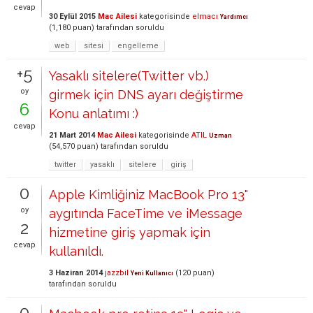
cevap
30 Eylül 2015
Mac Ailesi
kategorisinde
elmacı
Yardımcı
(
1,180
puan)
tarafından
soruldu
web
sitesi
engelleme
+5
Yasaklı sitelere(Twitter vb.)
oy
girmek için DNS ayarı değiştirme
6
Konu anlatımı :)
cevap
21 Mart 2014
Mac Ailesi
kategorisinde
ATIL
Uzman
(
54,570
puan)
tarafından
soruldu
twitter
yasaklı
sitelere
giriş
0
Apple Kimliğiniz MacBook Pro 13"
oy
aygıtında FaceTime ve iMessage
2
hizmetine giriş yapmak için
cevap
kullanıldı.
3 Haziran 2014
jazzbil
(
120
puan)
Yeni Kullanıcı
tarafından
soruldu
0