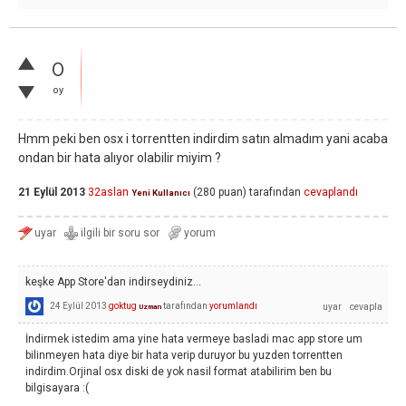
0
oy
Hmm peki ben osx i torrentten indirdim satın almadım yani acaba
ondan bir hata alıyor olabilir miyim ?
21 Eylül 2013
32aslan
(
280
puan)
tarafından
cevaplandı
Yeni Kullanıcı
keşke App Store'dan indirseydiniz...
24 Eylül 2013
goktug
tarafından
yorumlandı
Uzman
İndirmek istedim ama yine hata vermeye basladi mac app store um
bilinmeyen hata diye bir hata verip duruyor bu yuzden torrentten
indirdim.Orjinal osx diski de yok nasil format atabilirim ben bu
bilgisayara :(