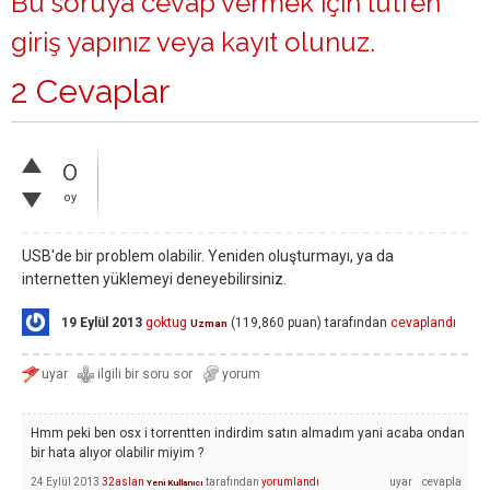
Bu soruya cevap vermek için lütfen
giriş yapınız
veya
kayıt olunuz
.
2 Cevaplar
0
oy
USB'de bir problem olabilir. Yeniden oluşturmayı, ya da
internetten yüklemeyi deneyebilirsiniz.
19 Eylül 2013
goktug
(
119,860
puan)
tarafından
cevaplandı
Uzman
Hmm peki ben osx i torrentten indirdim satın almadım yani acaba ondan
bir hata alıyor olabilir miyim ?
24 Eylül 2013
32aslan
tarafından
yorumlandı
Yeni Kullanıcı