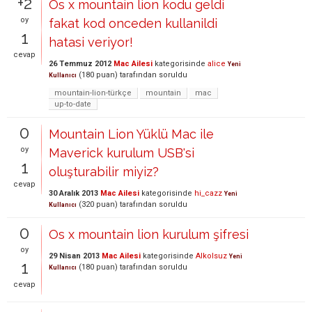
+2
Os x mountain lion kodu geldi
oy
fakat kod onceden kullanildi
1
hatasi veriyor!
cevap
26 Temmuz 2012
Mac Ailesi
kategorisinde
alice
Yeni
(
180
puan)
tarafından
soruldu
Kullanıcı
mountain-lion-türkçe
mountain
mac
up-to-date
0
Mountain Lion Yüklü Mac ile
oy
Maverick kurulum USB'si
1
oluşturabilir miyiz?
cevap
30 Aralık 2013
Mac Ailesi
kategorisinde
hi_cazz
Yeni
(
320
puan)
tarafından
soruldu
Kullanıcı
0
Os x mountain lion kurulum şifresi
oy
29 Nisan 2013
Mac Ailesi
kategorisinde
Alkolsuz
Yeni
1
(
180
puan)
tarafından
soruldu
Kullanıcı
cevap