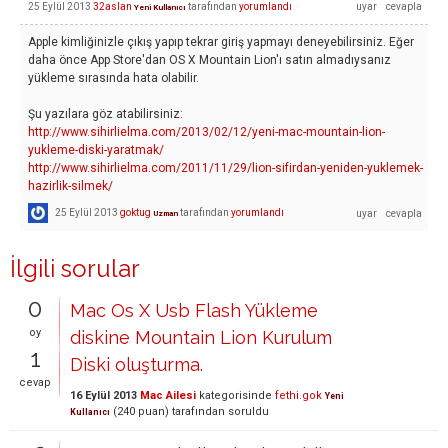
25 Eylül 2013
32aslan
tarafından
yorumlandı
Yeni Kullanıcı
Apple kimliğinizle çıkış yapıp tekrar giriş yapmayı deneyebilirsiniz. Eğer
daha önce App Store'dan OS X Mountain Lion'ı satın almadıysanız
yükleme sırasında hata olabilir.
Şu yazılara göz atabilirsiniz:
http://www.sihirlielma.com/2013/02/12/yeni-mac-mountain-lion-
yukleme-diski-yaratmak/
http://www.sihirlielma.com/2011/11/29/lion-sifirdan-yeniden-yuklemek-
hazirlik-silmek/
25 Eylül 2013
goktug
tarafından
yorumlandı
Uzman
İlgili sorular
0
Mac Os X Usb Flash Yükleme
oy
diskine Mountain Lion Kurulum
1
Diski oluşturma.
cevap
16 Eylül 2013
Mac Ailesi
kategorisinde
fethi.gok
Yeni
(
240
puan)
tarafından
soruldu
Kullanıcı