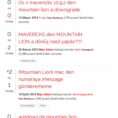
0
Os x mavericks 10.9.2 den
oy
mountain lion a downgrade.
0
12 Mayıs 2014
T-can
(
190
puan)
tarafından
Yeni Kullanıcı
cevap
soruldu
0
MAVERİCKS den MOUNTAİN
oy
LİON a dönüş nasıl yapılır???
2
25 Kasım 2013
Mac Ailesi
kategorisinde
brkn
Deneyimli
cevap
(
5,380
puan)
tarafından
soruldu
mavericks
+2
(Mountain Lion) mac den
oy
numaraya imessage
1
gönderememe
cevap
10 Eylül 2012
Mac Ailesi
kategorisinde
derinsagmanli
(
240
puan)
tarafından
soruldu
Yeni Kullanıcı
imessage
mac
0
windows'da mountain lion