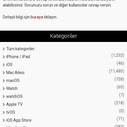
alabilirsiniz. Sorunuzu sorun ve diğer kullanıcılar cevap versin.
Detaylı bilgi için
buraya
tıklayın.
Kategoriler
Tüm kategoriler
(1,232)
iPhone / iPad
(46)
iOS
(11,480)
Mac Ailesi
(728)
macOS
(60)
Watch
(7)
watchOS
(218)
Apple TV
(0)
tvOS
(71)
iOS App Store
(283)