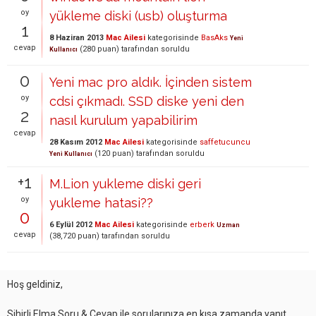
oy
yükleme diski (usb) oluşturma
1
8 Haziran 2013
Mac Ailesi
kategorisinde
BasAks
Yeni
cevap
(
280
puan)
tarafından
soruldu
Kullanıcı
0
Yeni mac pro aldık. İçinden sistem
oy
cdsi çıkmadı. SSD diske yeni den
2
nasıl kurulum yapabilirim
cevap
28 Kasım 2012
Mac Ailesi
kategorisinde
saffetucuncu
(
120
puan)
tarafından
soruldu
Yeni Kullanıcı
+1
M.Lion yukleme diski geri
oy
yukleme hatasi??
0
6 Eylül 2012
Mac Ailesi
kategorisinde
erberk
Uzman
cevap
(
38,720
puan)
tarafından
soruldu
Hoş geldiniz,
Sihirli Elma Soru & Cevap ile sorularınıza en kısa zamanda yanıt