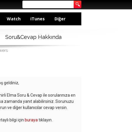
Watch
iTunes
Diğer
Soru&Cevap Hakkında
swers
ş geldiniz,
hirli Elma Soru & Cevap ile sorularınıza en
sa zamanda yanıt alabilirsiniz. Sorunuzu
run ve diğer kullanıcılar cevap versin.
taylı bilgi için
buraya
tıklayın.