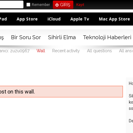
Remember
Kayıt
Pad
App Store
iCloud
Apple Tv
Mac App Store
ış
Bir Soru Sor
Sihirli Elma
Teknoloji Haberleri
anıcı: zuzu0967
Wall
Recent activity
All questions
All an
Ho
st on this wall.
Si
kı
so
De