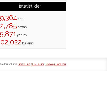
İstatistikler
19,364
soru
22,785
cevap
5,871
yorum
202,022
kullanıcı
hakları saklıdır
SihirliElma
SDN Forum
Teknoloji Haberleri