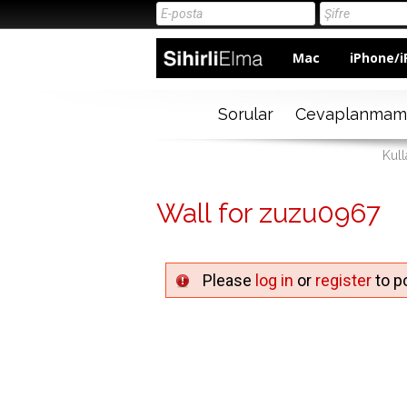
Mac
iPhone/i
Sorular
Cevaplanmam
Kull
Wall for zuzu0967
Please
log in
or
register
to po