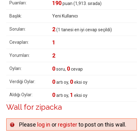
190
Puanları:
puan (
1,913
. sırada)
Başlık:
Yeni Kullanıcı
2
Soruları:
(
1
tanesi en iyi cevap seçildi)
1
Cevapları:
2
Yorumları:
0
0
Oyları:
soru,
cevap
0
0
Verdiği Oylar:
artı oy,
eksi oy
0
1
Aldığı Oylar:
artı oy,
eksi oy
Wall for zipacka
Please
log in
or
register
to post on this wall.