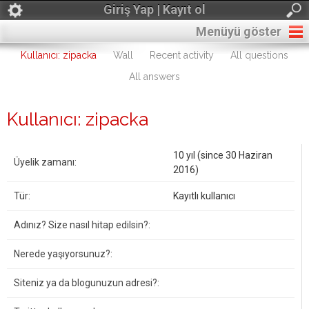
Giriş Yap | Kayıt ol
Menüyü göster
Kullanıcı: zipacka
Wall
Recent activity
All questions
All answers
Kullanıcı: zipacka
10 yıl (since 30 Haziran
Üyelik zamanı:
2016)
Tür:
Kayıtlı kullanıcı
Adınız? Size nasıl hitap edilsin?:
Nerede yaşıyorsunuz?:
Siteniz ya da blogunuzun adresi?: