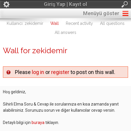
Giriş Yap | Kayıt ol
Menüyü göster
Kullanıcı: zekidemir
Wall
Recent activity
All questions
All answers
Wall for zekidemir
Please
log in
or
register
to post on this wall.
Hoş geldiniz,
Sihirli Elma Soru & Cevap ile sorularınıza en kısa zamanda yanıt
alabilirsiniz. Sorunuzu sorun ve diğer kullanıcılar cevap versin.
Detaylı bilgi için
buraya
tıklayın.