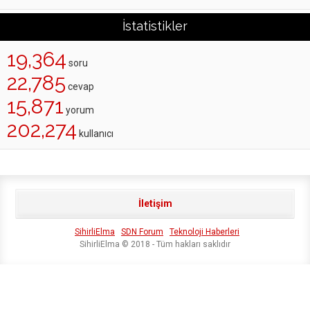
İstatistikler
19,364
soru
22,785
cevap
15,871
yorum
202,274
kullanıcı
İletişim
SihirliElma
SDN Forum
Teknoloji Haberleri
SihirliElma © 2018 - Tüm hakları saklıdır