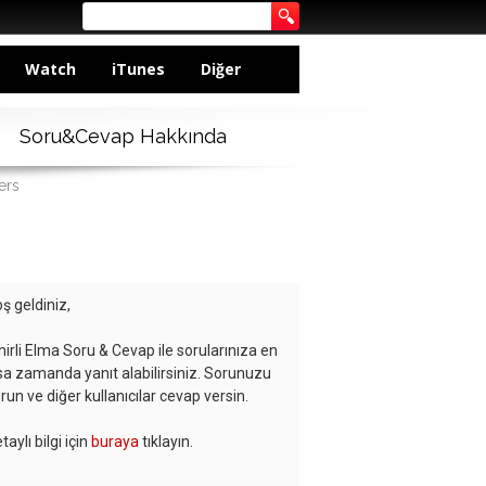
Watch
iTunes
Diğer
Soru&Cevap Hakkında
ers
ş geldiniz,
hirli Elma Soru & Cevap ile sorularınıza en
sa zamanda yanıt alabilirsiniz. Sorunuzu
run ve diğer kullanıcılar cevap versin.
taylı bilgi için
buraya
tıklayın.