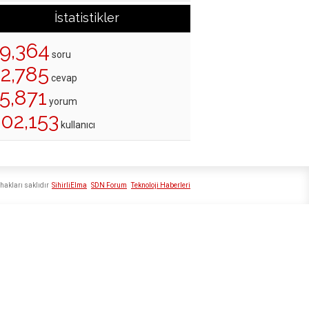
İstatistikler
19,364
soru
22,785
cevap
5,871
yorum
202,153
kullanıcı
hakları saklıdır
SihirliElma
SDN Forum
Teknoloji Haberleri