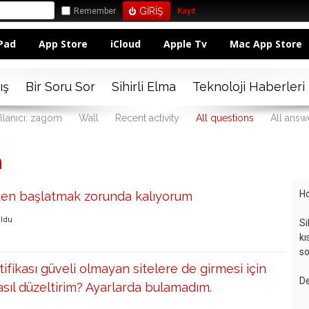
Remember
Kayıt
Pad
App Store
iCloud
Apple Tv
Mac App Store
ış
Bir Soru Sor
Sihirli Elma
Teknoloji Haberleri
llanıcı: zagom
Wall
Recent activity
All questions
All answ
m
Ho
den başlatmak zorunda kalıyorum
uldu
Si
kı
so
rtifikası güveli olmayan sitelere de girmesi için
De
nasıl düzeltirim? Ayarlarda bulamadım.