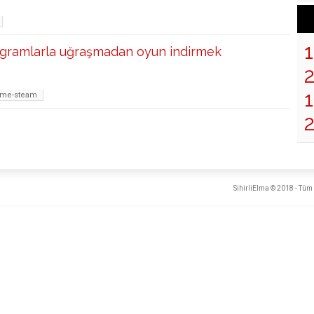
ramlarla uğraşmadan oyun indirmek
1
rme-steam
SihirliElma © 2018 - Tüm 