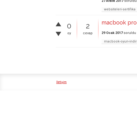
27 Aralık 2017
soruldu
websiteleri-sertifika
macbook prog
0
2
29 Ocak 2017
soruldu
oy
cevap
macbook-oyun-indi
İletişim