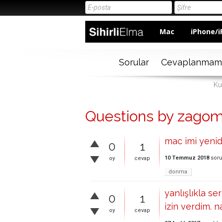
Mac
iPhone/i
Sorular
Cevaplanmam
Ku
Questions by zago
mac imi yeni
0
1
10 Temmuz 2018
sor
oy
cevap
donma
yanlışlıkla se
0
1
izin verdim. 
oy
cevap