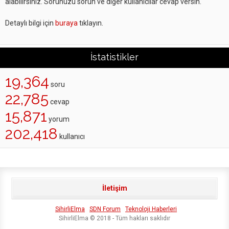
alabilirsiniz. Sorunuzu sorun ve diğer kullanıcılar cevap versin.
Detaylı bilgi için
buraya
tıklayın.
İstatistikler
19,364
soru
22,785
cevap
15,871
yorum
202,418
kullanıcı
İletişim
SihirliElma
SDN Forum
Teknoloji Haberleri
SihirliElma © 2018 - Tüm hakları saklıdır