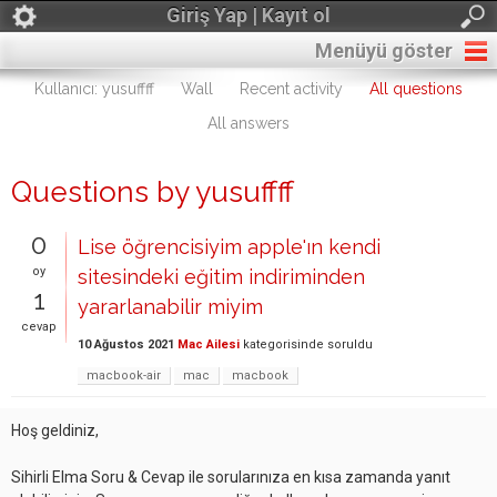
Giriş Yap | Kayıt ol
Menüyü göster
Kullanıcı: yusuffff
Wall
Recent activity
All questions
All answers
Questions by yusuffff
0
Lise öğrencisiyim apple'ın kendi
oy
sitesindeki eğitim indiriminden
1
yararlanabilir miyim
cevap
10 Ağustos 2021
Mac Ailesi
kategorisinde
soruldu
macbook-air
mac
macbook
Hoş geldiniz,
Sihirli Elma Soru & Cevap ile sorularınıza en kısa zamanda yanıt