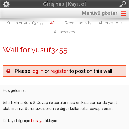
Giriş Yap | Kayıt ol
Menüyü göster
Kullanıcı: yusuf3455
Wall
Recent activity
All questions
All answers
Wall for yusuf3455
Please
log in
or
register
to post on this wall.
Hoş geldiniz,
Sihirli Elma Soru & Cevap ile sorularınıza en kısa zamanda yanıt
alabilirsiniz. Sorunuzu sorun ve diğer kullanıcılar cevap versin.
Detaylı bilgi için
buraya
tıklayın.