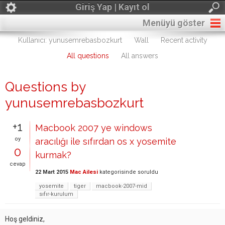
Giriş Yap | Kayıt ol
Menüyü göster
Kullanıcı: yunusemrebasbozkurt
Wall
Recent activity
All questions
All answers
Questions by
yunusemrebasbozkurt
+1
Macbook 2007 ye windows
oy
aracılığı ile sıfırdan os x yosemite
0
kurmak?
cevap
22 Mart 2015
Mac Ailesi
kategorisinde
soruldu
yosemite
tiger
macbook-2007-mid
sıfır-kurulum
Hoş geldiniz,