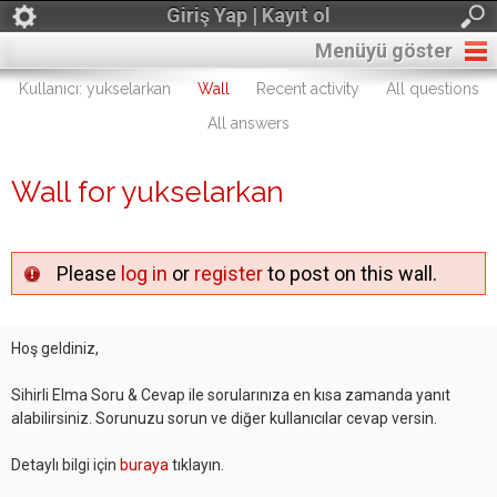
Giriş Yap | Kayıt ol
Menüyü göster
Kullanıcı: yukselarkan
Wall
Recent activity
All questions
All answers
Wall for yukselarkan
Please
log in
or
register
to post on this wall.
Hoş geldiniz,
Sihirli Elma Soru & Cevap ile sorularınıza en kısa zamanda yanıt
alabilirsiniz. Sorunuzu sorun ve diğer kullanıcılar cevap versin.
Detaylı bilgi için
buraya
tıklayın.