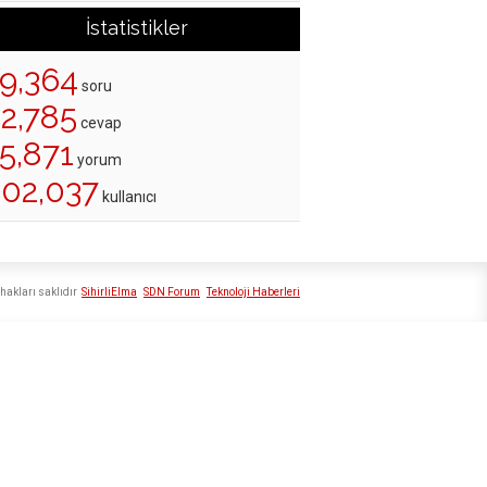
İstatistikler
19,364
soru
22,785
cevap
5,871
yorum
202,037
kullanıcı
hakları saklıdır
SihirliElma
SDN Forum
Teknoloji Haberleri