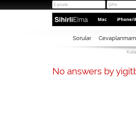
Mac
iPhone/i
Sorular
Cevaplanmam
Kulla
No answers by yigit