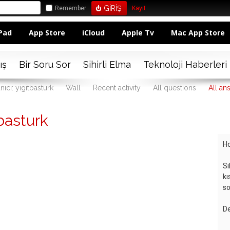
Remember
Kayıt
Pad
App Store
iCloud
Apple Tv
Mac App Store
ış
Bir Soru Sor
Sihirli Elma
Teknoloji Haberleri
nıcı: yigitbasturk
Wall
Recent activity
All questions
All an
basturk
Ho
Si
kı
so
De