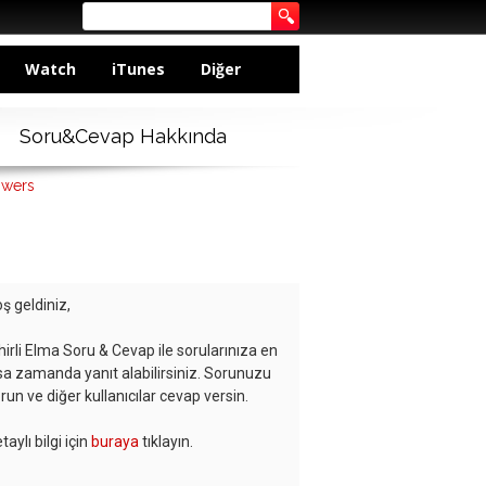
Watch
iTunes
Diğer
Soru&Cevap Hakkında
swers
ş geldiniz,
hirli Elma Soru & Cevap ile sorularınıza en
sa zamanda yanıt alabilirsiniz. Sorunuzu
run ve diğer kullanıcılar cevap versin.
taylı bilgi için
buraya
tıklayın.