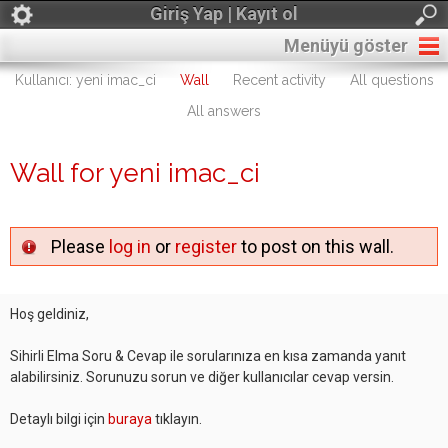
Giriş Yap | Kayıt ol
Menüyü göster
Kullanıcı: yeni imac_ci
Wall
Recent activity
All questions
All answers
Wall for yeni imac_ci
Please
log in
or
register
to post on this wall.
Hoş geldiniz,
Sihirli Elma Soru & Cevap ile sorularınıza en kısa zamanda yanıt
alabilirsiniz. Sorunuzu sorun ve diğer kullanıcılar cevap versin.
Detaylı bilgi için
buraya
tıklayın.