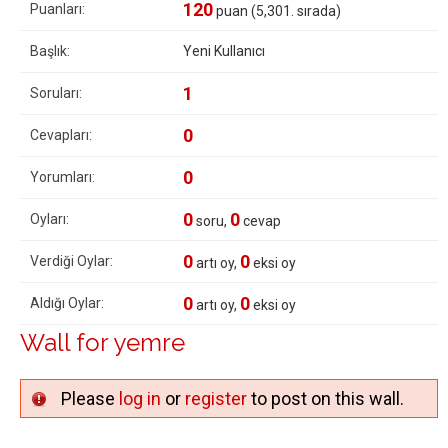
120
Puanları:
puan (
5,301
. sırada)
Başlık:
Yeni Kullanıcı
1
Soruları:
0
Cevapları:
0
Yorumları:
0
0
Oyları:
soru,
cevap
0
0
Verdiği Oylar:
artı oy,
eksi oy
0
0
Aldığı Oylar:
artı oy,
eksi oy
Wall for yemre
Please
log in
or
register
to post on this wall.