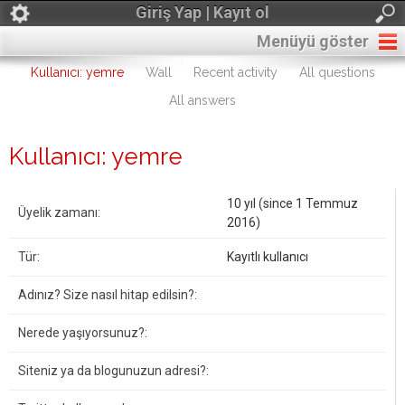
Giriş Yap | Kayıt ol
Menüyü göster
Kullanıcı: yemre
Wall
Recent activity
All questions
All answers
Kullanıcı: yemre
10 yıl (since 1 Temmuz
Üyelik zamanı:
2016)
Tür:
Kayıtlı kullanıcı
Adınız? Size nasıl hitap edilsin?:
Nerede yaşıyorsunuz?:
Siteniz ya da blogunuzun adresi?: