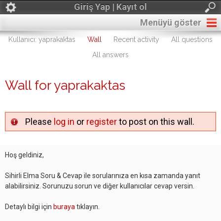
Giriş Yap | Kayıt ol
Menüyü göster
Kullanıcı: yaprakaktas
Wall
Recent activity
All questions
All answers
Wall for yaprakaktas
Please
log in
or
register
to post on this wall.
Hoş geldiniz,
Sihirli Elma Soru & Cevap ile sorularınıza en kısa zamanda yanıt
alabilirsiniz. Sorunuzu sorun ve diğer kullanıcılar cevap versin.
Detaylı bilgi için
buraya
tıklayın.