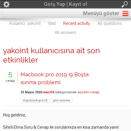
Giriş Yap | Kayıt ol
Menüyü göster
Kullanıcı: yakoint
Wall
Recent activity
All questions
All answers
yakoint kullanıcısına ait son
etkinlikler
5
Macbook pro 2019 i9 Boşta
cevap
ısınma problemi
23 Mayıs 2020
macOS
kategorisinde
seçilen cevap
macbook-pro16
pro-ısınma
Hoş geldiniz,
Sihirli Elma Soru & Cevap ile sorularınıza en kısa zamanda yanıt