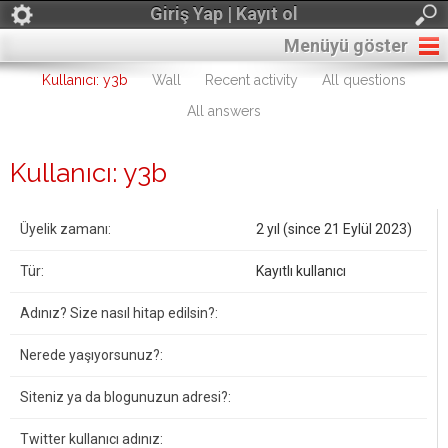
Giriş Yap | Kayıt ol
Menüyü göster
Kullanıcı: y3b
Wall
Recent activity
All questions
All answers
Kullanıcı: y3b
Üyelik zamanı:
2 yıl (since 21 Eylül 2023)
Tür:
Kayıtlı kullanıcı
Adınız? Size nasıl hitap edilsin?:
Nerede yaşıyorsunuz?:
Siteniz ya da blogunuzun adresi?:
Twitter kullanıcı adınız: