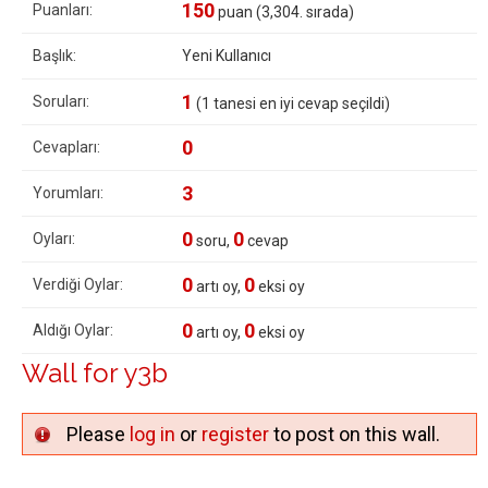
150
Puanları:
puan (
3,304
. sırada)
Başlık:
Yeni Kullanıcı
1
Soruları:
(
1
tanesi en iyi cevap seçildi)
0
Cevapları:
3
Yorumları:
0
0
Oyları:
soru,
cevap
0
0
Verdiği Oylar:
artı oy,
eksi oy
0
0
Aldığı Oylar:
artı oy,
eksi oy
Wall for y3b
Please
log in
or
register
to post on this wall.