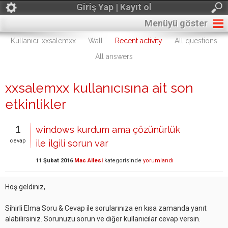
Giriş Yap | Kayıt ol
Menüyü göster
Kullanıcı: xxsalemxx
Wall
Recent activity
All questions
All answers
xxsalemxx kullanıcısına ait son
etkinlikler
1
windows kurdum ama çözünürlük
cevap
ile ilgili sorun var
11 Şubat 2016
Mac Ailesi
kategorisinde
yorumlandı
Hoş geldiniz,
Sihirli Elma Soru & Cevap ile sorularınıza en kısa zamanda yanıt
alabilirsiniz. Sorunuzu sorun ve diğer kullanıcılar cevap versin.