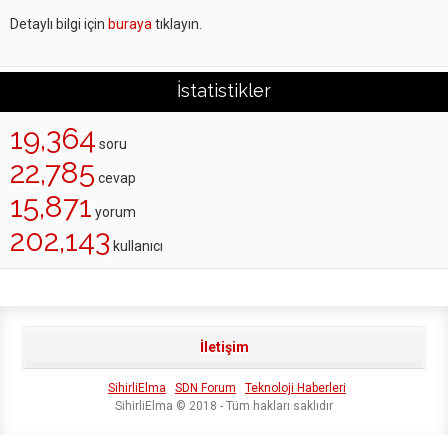
Detaylı bilgi için
buraya
tıklayın.
İstatistikler
19,364
soru
22,785
cevap
15,871
yorum
202,143
kullanıcı
İletişim
SihirliElma
SDN Forum
Teknoloji Haberleri
SihirliElma © 2018 - Tüm hakları saklıdır