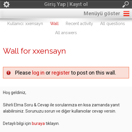
Giriş Yap | Kayıt ol
Menüyü göster
Kullanıcı: xxensayn
Wall
Recent activity
All questions
All answers
Wall for xxensayn
Please
log in
or
register
to post on this wall.
Hoş geldiniz,
Sihirli Elma Soru & Cevap ile sorularınıza en kısa zamanda yanıt
alabilirsiniz. Sorunuzu sorun ve diğer kullanıcılar cevap versin.
Detaylı bilgi için
buraya
tıklayın.