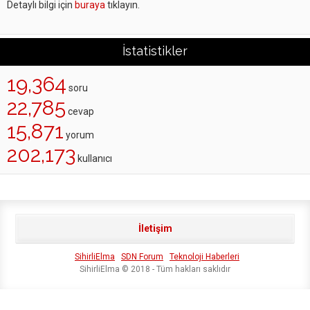
Detaylı bilgi için
buraya
tıklayın.
İstatistikler
19,364
soru
22,785
cevap
15,871
yorum
202,173
kullanıcı
İletişim
SihirliElma
SDN Forum
Teknoloji Haberleri
SihirliElma © 2018 - Tüm hakları saklıdır