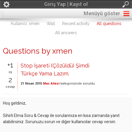
Giriş Yap | Kayıt ol
Menüyü göster
Kullanıcı: xmen
Wall
Recent activity
All questions
All answers
Questions by xmen
+1
Stop İşareti (Çözüldü) Şimdi
oy
Türkçe Yama Lazım.
2
21 Nisan 2015
Mac Ailesi
kategorisinde
soruldu
cevap
Hoş geldiniz,
Sihirli Elma Soru & Cevap ile sorularınıza en kısa zamanda yanıt
alabilirsiniz. Sorunuzu sorun ve diğer kullanıcılar cevap versin.