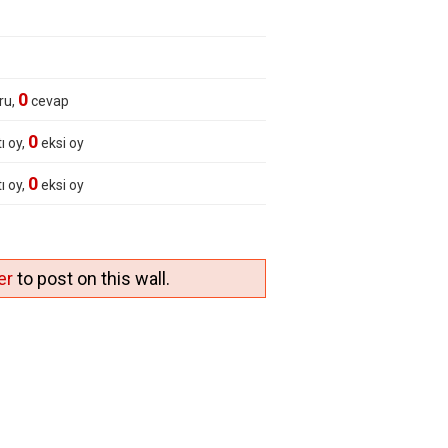
0
ru,
cevap
0
ı oy,
eksi oy
0
ı oy,
eksi oy
er
to post on this wall.