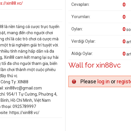
s://xin88.vc/
0
Cevapları:
0
Yorumları:
88 là nền tảng cá cược trực tuyến
0
Oyları:
so
 bật, mang đến cho người chơi
g chỉ là các trò chơi cá cược mà
0
Verdiği Oylar:
art
một trải nghiệm giải trí tuyệt vời.
 nhiều tính năng hấp dẫn và đa
0
Aldığı Oylar:
art
g, Xin88 cam kết mang lại sự hài
Wall for xin88vc
 tối đa cho người tham gia, biến
 lần chơi thành một cuộc phiêu
đầy thú vị.
Please
log in
or
regist
 Công Ty: XIN88
il:
xin88vc@gmail.com
 chỉ: 954/1 Tự Cường, Phường 4,
 Bình, Hồ Chí Minh, Việt Nam
n thoại: 0925789997
ite: https://xin88.vc/