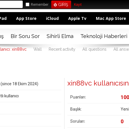
Remember
Kayıt
Pad
App Store
iCloud
Apple Tv
Mac App Store
ış
Bir Soru Sor
Sihirli Elma
Teknoloji Haberleri
lanıcı: xin88vc
Wall
Recent activity
All questions
All answ
xin88vc kullanıcısına
l (since 18 Ekim 2024)
tlı kullanıcı
10
Puanları:
Başlık:
Yeni
0
Soruları: