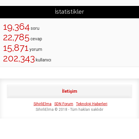
İstatistikler
19,364
soru
22,785
cevap
15,871
yorum
202,343
kullanıcı
İletişim
SihirliElma
SDN Forum
Teknoloji Haberleri
SihirliElma © 2018 - Tüm hakları saklıdır