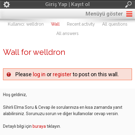
Giriş Yap | Kayıt ol
Menüyü göster
Kullanıcı: welldron
Wall
Recent activity
All questions
All answers
Wall for welldron
Please
log in
or
register
to post on this wall.
Hoş geldiniz,
Sihirli Elma Soru & Cevap ile sorularınıza en kısa zamanda yanıt
alabilirsiniz. Sorunuzu sorun ve diğer kullanıcılar cevap versin.
Detaylı bilgi için
buraya
tıklayın.