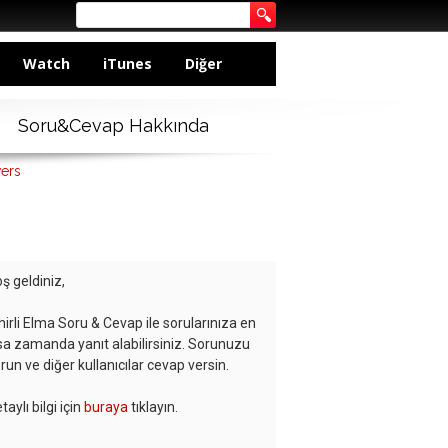
Watch
iTunes
Diğer
Soru&Cevap Hakkında
wers
ş geldiniz,
hirli Elma Soru & Cevap ile sorularınıza en
sa zamanda yanıt alabilirsiniz. Sorunuzu
run ve diğer kullanıcılar cevap versin.
taylı bilgi için
buraya
tıklayın.