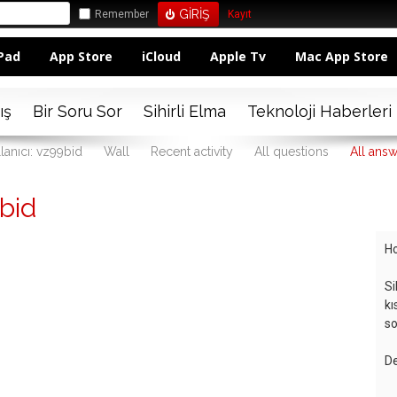
Remember
Kayıt
Pad
App Store
iCloud
Apple Tv
Mac App Store
ış
Bir Soru Sor
Sihirli Elma
Teknoloji Haberleri
lanıcı: vz99bid
Wall
Recent activity
All questions
All ans
bid
Ho
Si
kı
so
De