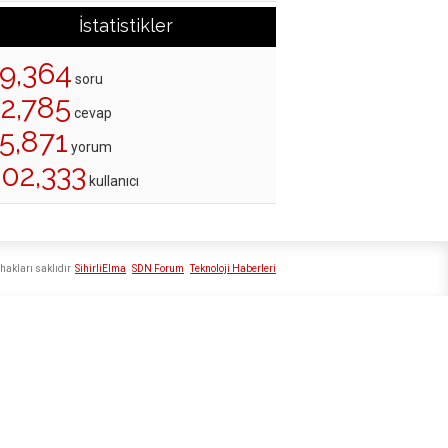
İstatistikler
19,364
soru
22,785
cevap
5,871
yorum
202,333
kullanıcı
hakları saklıdır
SihirliElma
SDN Forum
Teknoloji Haberleri