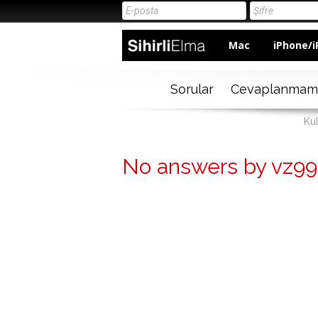
Mac
iPhone/i
Sorular
Cevaplanmam
Kul
No answers by vz99