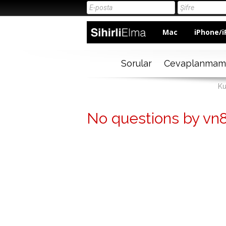
Mac
iPhone/i
Sorular
Cevaplanmam
Ku
No questions by v