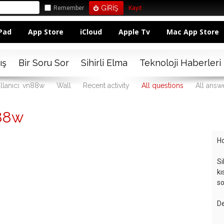
Remember
Kayıt
Pad
App Store
iCloud
Apple Tv
Mac App Store
ış
Bir Soru Sor
Sihirli Elma
Teknoloji Haberleri
llanıcı: vn88w
Wall
Recent activity
All questions
All answ
n88w
Ho
Si
kı
so
De