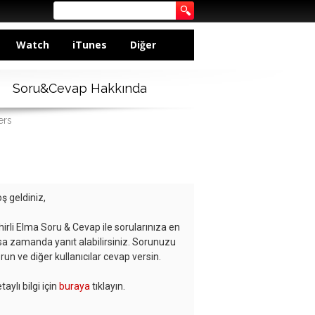
Watch
iTunes
Diğer
Soru&Cevap Hakkında
ers
ş geldiniz,
hirli Elma Soru & Cevap ile sorularınıza en
sa zamanda yanıt alabilirsiniz. Sorunuzu
run ve diğer kullanıcılar cevap versin.
taylı bilgi için
buraya
tıklayın.