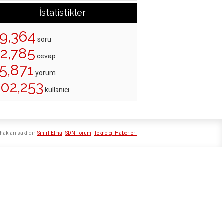
İstatistikler
19,364
soru
22,785
cevap
5,871
yorum
202,253
kullanıcı
hakları saklıdır
SihirliElma
SDN Forum
Teknoloji Haberleri