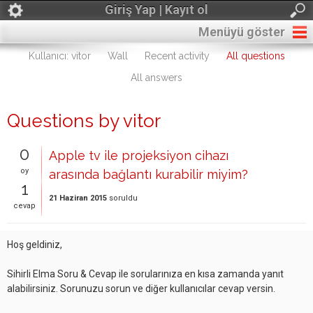
Giriş Yap | Kayıt ol
Menüyü göster
Kullanıcı: vitor
Wall
Recent activity
All questions
All answers
Questions by vitor
0
Apple tv ile projeksiyon cihazı
oy
arasında bağlantı kurabilir miyim?
1
21 Haziran 2015
soruldu
cevap
Hoş geldiniz,
Sihirli Elma Soru & Cevap ile sorularınıza en kısa zamanda yanıt
alabilirsiniz. Sorunuzu sorun ve diğer kullanıcılar cevap versin.