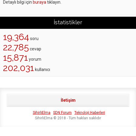
Detaylı bilgi için
buraya
tıklayın.
İstatistikler
19,364
soru
22,785
cevap
15,871
yorum
202,031
kullanıcı
İletişim
SihirliElma
SDN Forum
Teknoloji Haberleri
SihirliElma © 2018 - Tüm hakları saklıdır